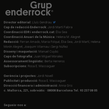
Director editorial:
Lluís Gendrau
Cap de redacció Enderrock:
Jordi Martí Fabra
Coordinació EDR i enderrock.cat:
Èlia Gea
Coordinació Anuari de la Música:
Helena M. Alegret
Redacció:
Ferran Amado, Maria Folqué, Èlia Gea, Jordi Martí, Helena
Morén Alegret, Joaquim Vilarnau i Sergi Núñez
Disseny i maquetació:
Manuel Cuyàs
Caps de fotografia:
Juan Miguel Morales
Assessorament lingüístic:
Berta Herreros
Subscripcions:
Rosa E. Massaguer
Gerència i projectes:
Jordi Novell
Publicitat i producció:
Rosa E. Massaguer
Direcció financera i administració:
Anna Gris
c. Mallorca, 221, sobreàtic · 08008 Barcelona Tel. 93 237 08 05
Segueix-nos a: