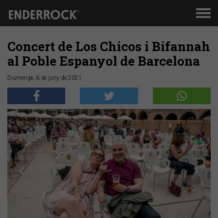
Men
de
nav
Concert de Los Chicos i Bifannah
al Poble Espanyol de Barcelona
Diumenge, 6 de juny de 2021
Anterior
Segü