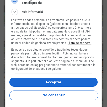
d’un dispositiu
Més informació
Les teves dades personals es tractaran i és possible que la
informació del teu dispositiu (galetes, identificadors únics i
altres dades del dispositiu) es comparteixi amb 210 partners,
els quals també podran emmagatzemar-la o accedir-hi. Així
mateix, aquest lloc web també podrà utilitzar específicament
aquesta informació. Nosaltres i els nostres partners podem
utilitzar dades de geolocalització precisa.
Llista de partners.
És possible que alguns proveïdors tractin les teves dades
personals per motius d'interès legítim. Pots indicar la teva
disconformitat amb aquest tractament gestionant les opcions
següents. A la part inferior d'aquesta pàgina o al menú del lloc
web, cerca un enllaç per gestionar o retirar el consentiment a la
configuració de privadesa i de galetes.
Acceptar
No consentir