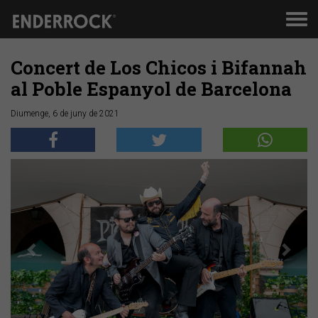
Men
de
nav
Concert de Los Chicos i Bifannah
al Poble Espanyol de Barcelona
Diumenge, 6 de juny de 2021
Anterior
Segü