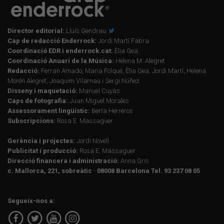
Director editorial:
Lluís Gendrau
Cap de redacció Enderrock:
Jordi Martí Fabra
Coordinació EDR i enderrock.cat:
Èlia Gea
Coordinació Anuari de la Música:
Helena M. Alegret
Redacció:
Ferran Amado, Maria Folqué, Èlia Gea, Jordi Martí, Helena
Morén Alegret, Joaquim Vilarnau i Sergi Núñez
Disseny i maquetació:
Manuel Cuyàs
Caps de fotografia:
Juan Miguel Morales
Assessorament lingüístic:
Berta Herreros
Subscripcions:
Rosa E. Massaguer
Gerència i projectes:
Jordi Novell
Publicitat i producció:
Rosa E. Massaguer
Direcció financera i administració:
Anna Gris
c. Mallorca, 221, sobreàtic · 08008 Barcelona Tel. 93 237 08 05
Segueix-nos a: