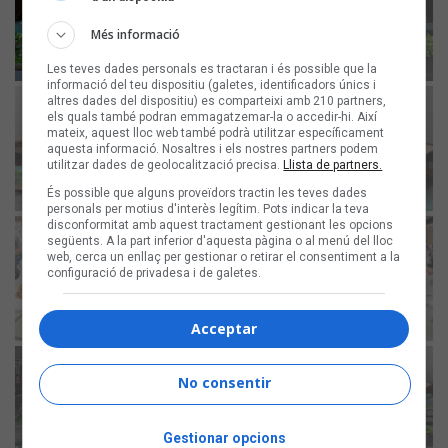
Més informació
Les teves dades personals es tractaran i és possible que la
informació del teu dispositiu (galetes, identificadors únics i
altres dades del dispositiu) es comparteixi amb 210 partners,
els quals també podran emmagatzemar-la o accedir-hi. Així
mateix, aquest lloc web també podrà utilitzar específicament
aquesta informació. Nosaltres i els nostres partners podem
utilitzar dades de geolocalització precisa.
Llista de partners.
És possible que alguns proveïdors tractin les teves dades
personals per motius d'interès legítim. Pots indicar la teva
disconformitat amb aquest tractament gestionant les opcions
següents. A la part inferior d'aquesta pàgina o al menú del lloc
web, cerca un enllaç per gestionar o retirar el consentiment a la
configuració de privadesa i de galetes.
Acceptar
No consentir
Gestionar opcions