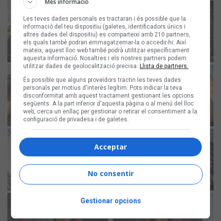
Més informació
Les teves dades personals es tractaran i és possible que la
informació del teu dispositiu (galetes, identificadors únics i
altres dades del dispositiu) es comparteixi amb 210 partners,
els quals també podran emmagatzemar-la o accedir-hi. Així
mateix, aquest lloc web també podrà utilitzar específicament
aquesta informació. Nosaltres i els nostres partners podem
utilitzar dades de geolocalització precisa.
Llista de partners.
És possible que alguns proveïdors tractin les teves dades
personals per motius d'interès legítim. Pots indicar la teva
disconformitat amb aquest tractament gestionant les opcions
següents. A la part inferior d'aquesta pàgina o al menú del lloc
web, cerca un enllaç per gestionar o retirar el consentiment a la
configuració de privadesa i de galetes.
Acceptar
No consentir
Gestionar opcions