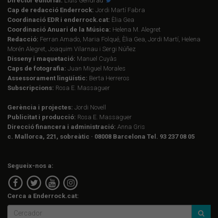
Director editorial:
Lluís Gendrau
Cap de redacció Enderrock:
Jordi Martí Fabra
Coordinació EDR i enderrock.cat:
Èlia Gea
Coordinació Anuari de la Música:
Helena M. Alegret
Redacció:
Ferran Amado, Maria Folqué, Èlia Gea, Jordi Martí, Helena
Morén Alegret, Joaquim Vilarnau i Sergi Núñez
Disseny i maquetació:
Manuel Cuyàs
Caps de fotografia:
Juan Miguel Morales
Assessorament lingüístic:
Berta Herreros
Subscripcions:
Rosa E. Massaguer
Gerència i projectes:
Jordi Novell
Publicitat i producció:
Rosa E. Massaguer
Direcció financera i administració:
Anna Gris
c. Mallorca, 221, sobreàtic · 08008 Barcelona Tel. 93 237 08 05
Segueix-nos a:
Cerca a Enderrock.cat: