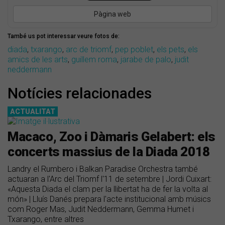
Pàgina web
També us pot interessar veure fotos de:
diada
,
txarango
,
arc de triomf
,
pep poblet
,
els pets
,
els
amics de les arts
,
guillem roma
,
jarabe de palo
,
judit
neddermann
Notícies relacionades
ACTUALITAT
Macaco, Zoo i Dàmaris Gelabert: els
concerts massius de la Diada 2018
Landry el Rumbero i Balkan Paradise Orchestra també
actuaran a l'Arc del Triomf l'11 de setembre | Jordi Cuixart:
«Aquesta Diada el clam per la llibertat ha de fer la volta al
món» | Lluís Danés prepara l'acte institucional amb músics
com Roger Mas, Judit Neddermann, Gemma Humet i
Txarango, entre altres