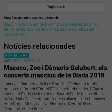
Pàgina web
També us pot interessar veure fotos de:
diada
,
txarango
,
arc de triomf
,
pep poblet
,
els pets
,
els
amics de les arts
,
guillem roma
,
jarabe de palo
,
judit
neddermann
Notícies relacionades
ACTUALITAT
Macaco, Zoo i Dàmaris Gelabert: els
concerts massius de la Diada 2018
Landry el Rumbero i Balkan Paradise Orchestra també
actuaran a l'Arc del Triomf l'11 de setembre | Jordi Cuixart:
«Aquesta Diada el clam per la llibertat ha de fer la volta al
món» | Lluís Danés prepara l'acte institucional amb músics
com Roger Mas, Judit Neddermann, Gemma Humet i
Txarango, entre altres