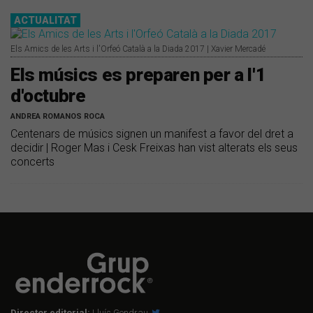
ACTUALITAT
Els Amics de les Arts i l'Orfeó Català a la Diada 2017 | Xavier Mercadé
Els músics es preparen per a l'1
d'octubre
ANDREA ROMANOS ROCA
Centenars de músics signen un manifest a favor del dret a
decidir | Roger Mas i Cesk Freixas han vist alterats els seus
concerts
Director editorial:
Lluís Gendrau