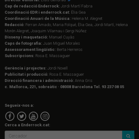
Cap de redacció Enderrock:
Jordi Martí Fabra
Coordinació EDR i enderrock.cat:
Èlia Gea
Coordinació Anuari de la Música:
Helena M. Alegret
Redacció:
Ferran Amado, Maria Folqué, Èlia Gea, Jordi Martí, Helena
Morén Alegret, Joaquim Vilarnau i Sergi Núñez
Disseny i maquetació:
Manuel Cuyàs
Caps de fotografia:
Juan Miguel Morales
Assessorament lingüístic:
Berta Herreros
Subscripcions:
Rosa E. Massaguer
Gerència i projectes:
Jordi Novell
Publicitat i producció:
Rosa E. Massaguer
Direcció financera i administració:
Anna Gris
c. Mallorca, 221, sobreàtic · 08008 Barcelona Tel. 93 237 08 05
Segueix-nos a:
Cerca a Enderrock.cat: