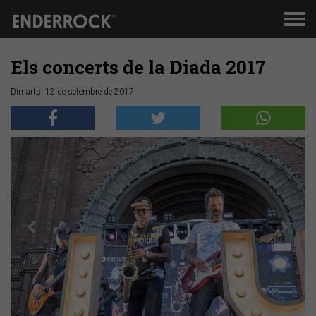
Men
de
nav
Els concerts de la Diada 2017
Dimarts, 12 de setembre de 2017
Anterior
Segü