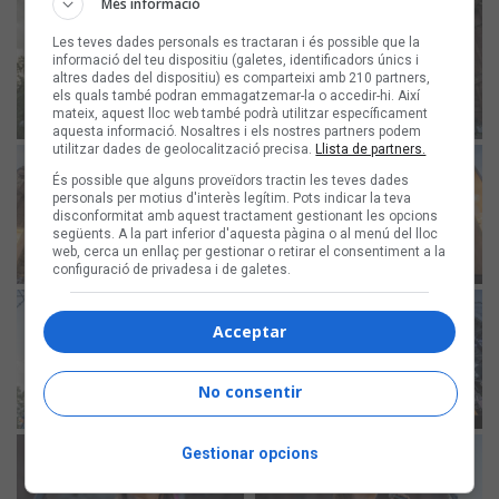
Més informació
Les teves dades personals es tractaran i és possible que la
informació del teu dispositiu (galetes, identificadors únics i
altres dades del dispositiu) es comparteixi amb 210 partners,
els quals també podran emmagatzemar-la o accedir-hi. Així
mateix, aquest lloc web també podrà utilitzar específicament
aquesta informació. Nosaltres i els nostres partners podem
utilitzar dades de geolocalització precisa.
Llista de partners.
És possible que alguns proveïdors tractin les teves dades
personals per motius d'interès legítim. Pots indicar la teva
disconformitat amb aquest tractament gestionant les opcions
següents. A la part inferior d'aquesta pàgina o al menú del lloc
web, cerca un enllaç per gestionar o retirar el consentiment a la
configuració de privadesa i de galetes.
Acceptar
No consentir
Gestionar opcions