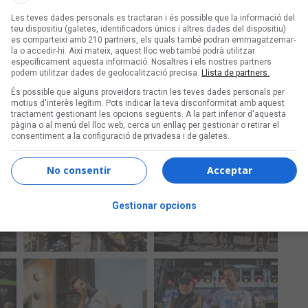
Les teves dades personals es tractaran i és possible que la informació del
teu dispositiu (galetes, identificadors únics i altres dades del dispositiu)
es comparteixi amb 210 partners, els quals també podran emmagatzemar-
la o accedir-hi. Així mateix, aquest lloc web també podrà utilitzar
específicament aquesta informació. Nosaltres i els nostres partners
podem utilitzar dades de geolocalització precisa.
Llista de partners.
És possible que alguns proveïdors tractin les teves dades personals per
motius d'interès legítim. Pots indicar la teva disconformitat amb aquest
tractament gestionant les opcions següents. A la part inferior d'aquesta
pàgina o al menú del lloc web, cerca un enllaç per gestionar o retirar el
consentiment a la configuració de privadesa i de galetes.
No consentir
Acceptar
Gestionar opcions