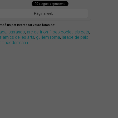
Pàgina web
mbé us pot interessar veure fotos de:
iada
,
txarango
,
arc de triomf
,
pep poblet
,
els pets
,
s amics de les arts
,
guillem roma
,
jarabe de palo
,
udit neddermann