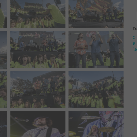
Ta
d
el
j