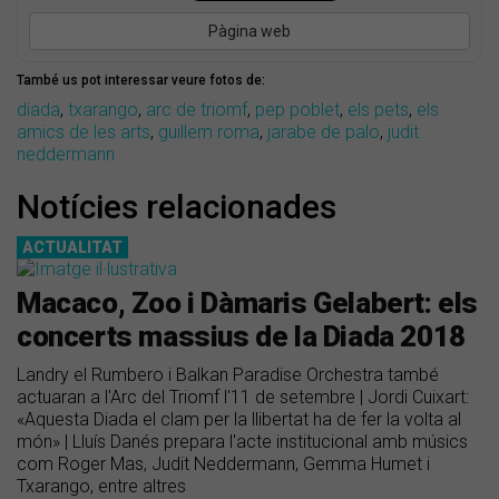
Pàgina web
També us pot interessar veure fotos de:
diada
,
txarango
,
arc de triomf
,
pep poblet
,
els pets
,
els
amics de les arts
,
guillem roma
,
jarabe de palo
,
judit
neddermann
Notícies relacionades
ACTUALITAT
Macaco, Zoo i Dàmaris Gelabert: els
concerts massius de la Diada 2018
Landry el Rumbero i Balkan Paradise Orchestra també
actuaran a l'Arc del Triomf l'11 de setembre | Jordi Cuixart:
«Aquesta Diada el clam per la llibertat ha de fer la volta al
món» | Lluís Danés prepara l'acte institucional amb músics
com Roger Mas, Judit Neddermann, Gemma Humet i
Txarango, entre altres