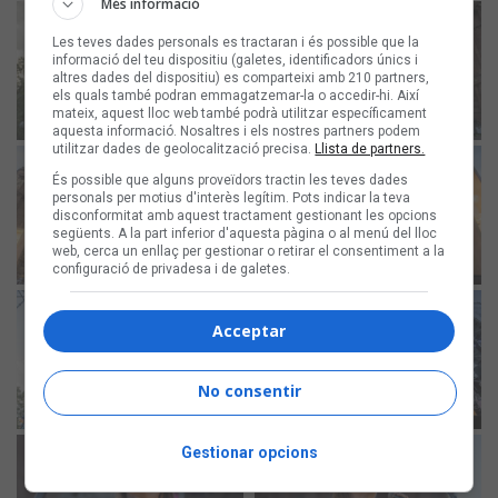
Més informació
Les teves dades personals es tractaran i és possible que la
informació del teu dispositiu (galetes, identificadors únics i
altres dades del dispositiu) es comparteixi amb 210 partners,
els quals també podran emmagatzemar-la o accedir-hi. Així
mateix, aquest lloc web també podrà utilitzar específicament
aquesta informació. Nosaltres i els nostres partners podem
utilitzar dades de geolocalització precisa.
Llista de partners.
És possible que alguns proveïdors tractin les teves dades
personals per motius d'interès legítim. Pots indicar la teva
disconformitat amb aquest tractament gestionant les opcions
següents. A la part inferior d'aquesta pàgina o al menú del lloc
web, cerca un enllaç per gestionar o retirar el consentiment a la
configuració de privadesa i de galetes.
Acceptar
No consentir
Gestionar opcions