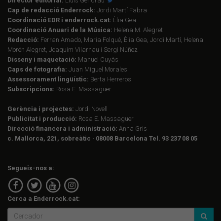
Director editorial:
Lluís Gendrau
Cap de redacció Enderrock:
Jordi Martí Fabra
Coordinació EDR i enderrock.cat:
Èlia Gea
Coordinació Anuari de la Música:
Helena M. Alegret
Redacció:
Ferran Amado, Maria Folqué, Èlia Gea, Jordi Martí, Helena
Morén Alegret, Joaquim Vilarnau i Sergi Núñez
Disseny i maquetació:
Manuel Cuyàs
Caps de fotografia:
Juan Miguel Morales
Assessorament lingüístic:
Berta Herreros
Subscripcions:
Rosa E. Massaguer
Gerència i projectes:
Jordi Novell
Publicitat i producció:
Rosa E. Massaguer
Direcció financera i administració:
Anna Gris
c. Mallorca, 221, sobreàtic · 08008 Barcelona Tel. 93 237 08 05
Segueix-nos a:
Cerca a Enderrock.cat: