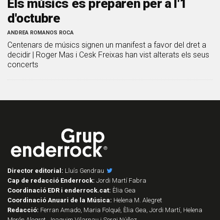
Els músics es preparen per a l'1
d'octubre
ANDREA ROMANOS ROCA
Centenars de músics signen un manifest a favor del dret a
decidir | Roger Mas i Cesk Freixas han vist alterats els seus
concerts
Director editorial:
Lluís Gendrau
Cap de redacció Enderrock:
Jordi Martí Fabra
Coordinació EDR i enderrock.cat:
Èlia Gea
Coordinació Anuari de la Música:
Helena M. Alegret
Redacció:
Ferran Amado, Maria Folqué, Èlia Gea, Jordi Martí, Helena
Morén Alegret, Joaquim Vilarnau i Sergi Núñez