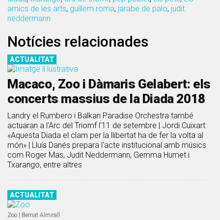
amics de les arts
,
guillem roma
,
jarabe de palo
,
judit
neddermann
Notícies relacionades
ACTUALITAT
Macaco, Zoo i Dàmaris Gelabert: els
concerts massius de la Diada 2018
Landry el Rumbero i Balkan Paradise Orchestra també
actuaran a l'Arc del Triomf l'11 de setembre | Jordi Cuixart:
«Aquesta Diada el clam per la llibertat ha de fer la volta al
món» | Lluís Danés prepara l'acte institucional amb músics
com Roger Mas, Judit Neddermann, Gemma Humet i
Txarango, entre altres
ACTUALITAT
Zoo | Bernat Almirall