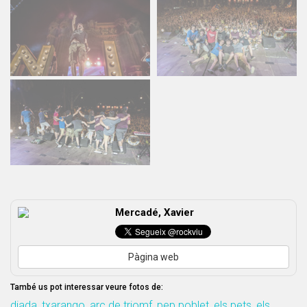
Mercadé, Xavier
Pàgina web
També us pot interessar veure fotos de:
diada
,
txarango
,
arc de triomf
,
pep poblet
,
els pets
,
els