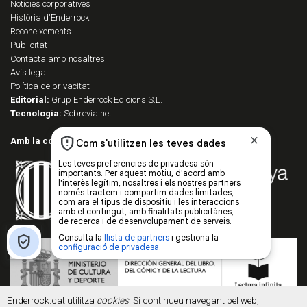
Notícies corporatives
Història d'Enderrock
Reconeixements
Publicitat
Contacta amb nosaltres
Avís legal
Política de privacitat
Editorial:
Grup Enderrock Edicions S.L.
Tecnologia:
Sobrevia.net
Amb la col·laboració de:
Enderrock.cat utilitza
cookies
. Si continueu navegant pel web,