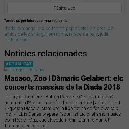
Pàgina web
També us pot interessar veure fotos de:
diada
,
txarango
,
arc de triomf
,
pep poblet
,
els pets
,
els
amics de les arts
,
guillem roma
,
jarabe de palo
,
judit
neddermann
Notícies relacionades
ACTUALITAT
Macaco, Zoo i Dàmaris Gelabert: els
concerts massius de la Diada 2018
Landry el Rumbero i Balkan Paradise Orchestra també
actuaran a l'Arc del Triomf l'11 de setembre | Jordi Cuixart:
«Aquesta Diada el clam per la llibertat ha de fer la volta al
món» | Lluís Danés prepara l'acte institucional amb músics
com Roger Mas, Judit Neddermann, Gemma Humet i
Txarango, entre altres