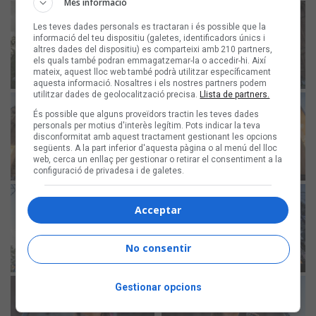
Més informació
Les teves dades personals es tractaran i és possible que la
informació del teu dispositiu (galetes, identificadors únics i
altres dades del dispositiu) es comparteixi amb 210 partners,
els quals també podran emmagatzemar-la o accedir-hi. Així
mateix, aquest lloc web també podrà utilitzar específicament
aquesta informació. Nosaltres i els nostres partners podem
utilitzar dades de geolocalització precisa.
Llista de partners.
És possible que alguns proveïdors tractin les teves dades
personals per motius d'interès legítim. Pots indicar la teva
disconformitat amb aquest tractament gestionant les opcions
següents. A la part inferior d'aquesta pàgina o al menú del lloc
web, cerca un enllaç per gestionar o retirar el consentiment a la
configuració de privadesa i de galetes.
Acceptar
No consentir
Gestionar opcions