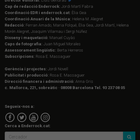
Director editorial:
Lluís Gendrau
Cap de redacció Enderrock:
Jordi Martí Fabra
Coordinació EDR i enderrock.cat:
Èlia Gea
Coordinació Anuari de la Música:
Helena M. Alegret
Redacció:
Ferran Amado, Maria Folqué, Èlia Gea, Jordi Martí, Helena
Morén Alegret, Joaquim Vilarnau i Sergi Núñez
Disseny i maquetació:
Manuel Cuyàs
Caps de fotografia:
Juan Miguel Morales
Assessorament lingüístic:
Berta Herreros
Subscripcions:
Rosa E. Massaguer
Gerència i projectes:
Jordi Novell
Publicitat i producció:
Rosa E. Massaguer
Direcció financera i administració:
Anna Gris
c. Mallorca, 221, sobreàtic · 08008 Barcelona Tel. 93 237 08 05
Segueix-nos a:
Cerca a Enderrock.cat: