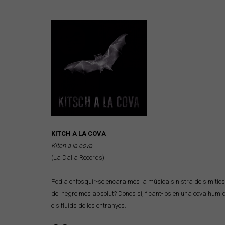
KITCH A LA COVA
Kitch a la cova
(La Dalla Records)
Podia enfosquir-se encara més la música sinistra dels mític
del negre més absolut? Doncs sí, ficant-los en una cova humida,
els fluids de les entranyes.