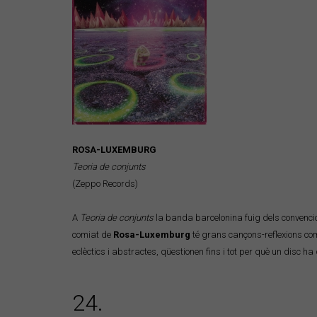
ROSA-LUXEMBURG
Teoria de conjunts
(Zeppo Records)
A
Teoria de conjunts
la banda barcelonina fuig dels convencio
comiat de
Rosa-Luxemburg
té grans cançons-reflexions com “
eclèctics i abstractes, qüestionen fins i tot per què un disc h
24.