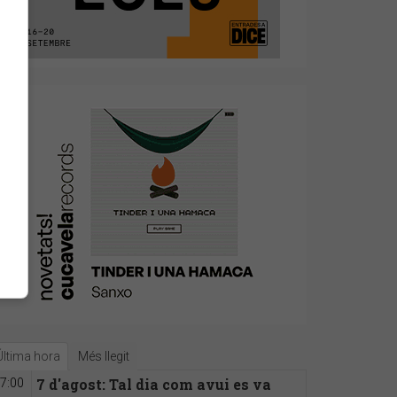
Última hora
Més llegit
7 d'agost: Tal dia com avui es va
7:00