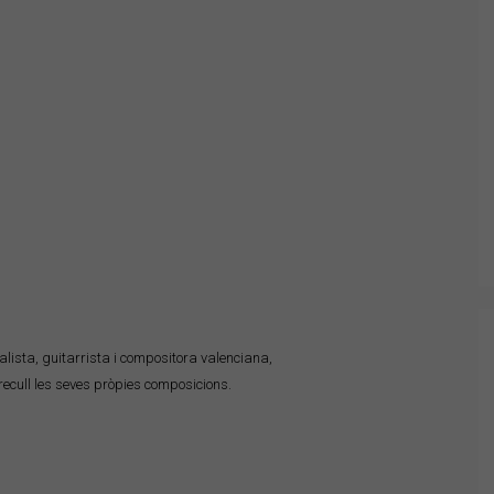
alista, guitarrista i compositora valenciana,
ecull les seves pròpies composicions.