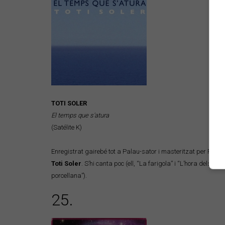
TOTI SOLER
El temps que s'atura
(Satélite K)
Enregistrat gairebé tot a Palau-sator i masteritzat per Ferr
Toti Soler
. S’hi canta poc (ell, “La farigola” i “L’hora dels adé
porcellana”).
25.