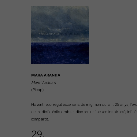
MARA ARANDA
Mare Vostrum
(Picap)
Havent recorregut escenaris de mig món durant 25 anys, l’exc
de tradició i èxits amb un disc on conflueixen inspiració, infl
compartit.
29.