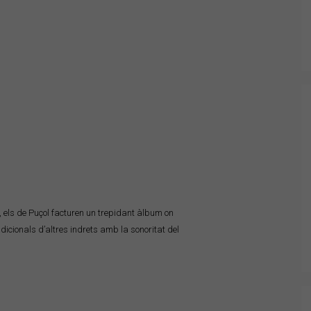
 els de Puçol facturen un trepidant àlbum on
adicionals d’altres indrets amb la sonoritat del