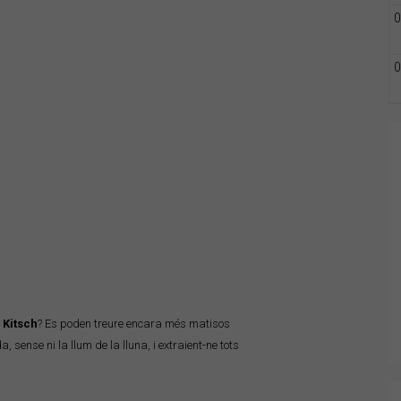
0
0
s
Kitsch
? Es poden treure encara més matisos
 sense ni la llum de la lluna, i extraient-ne tots