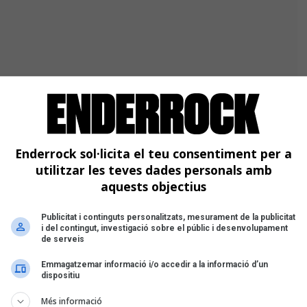
Enderrock sol·licita el teu consentiment per a
utilitzar les teves dades personals amb
aquests objectius
s missatges estan plens de clarobscurs. Disc que
Publicitat i continguts personalitzats, mesurament de la publicitat
i del contingut, investigació sobre el públic i desenvolupament
al on abunden els llepaires de la mà que els paga.
de serveis
Emmagatzemar informació i/o accedir a la informació d’un
dispositiu
Més informació