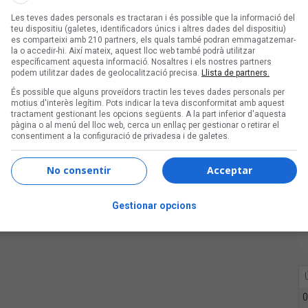
Les teves dades personals es tractaran i és possible que la informació del
teu dispositiu (galetes, identificadors únics i altres dades del dispositiu)
es comparteixi amb 210 partners, els quals també podran emmagatzemar-
la o accedir-hi. Així mateix, aquest lloc web també podrà utilitzar
específicament aquesta informació. Nosaltres i els nostres partners
podem utilitzar dades de geolocalització precisa.
Llista de partners.
És possible que alguns proveïdors tractin les teves dades personals per
motius d'interès legítim. Pots indicar la teva disconformitat amb aquest
tractament gestionant les opcions següents. A la part inferior d'aquesta
pàgina o al menú del lloc web, cerca un enllaç per gestionar o retirar el
consentiment a la configuració de privadesa i de galetes.
No consentir
Acceptar
Gestionar opcions
an Conangla, el protagonisme és de la guitarra de
us”, i
Gemma Humet
, “Saviesa” i “Lluna de
0