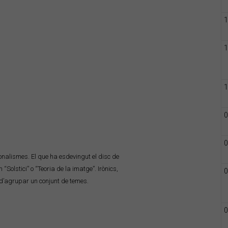
1
1
1
0
0
nalismes. El que ha esdevingut el disc de
Solstici” o “Teoria de la imatge”. Irònics,
0
a d’agrupar un conjunt de temes.
0