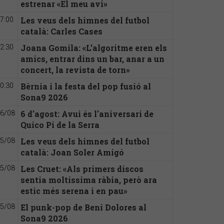
estrenar «El meu avi»
Les veus dels himnes del futbol
7:00
català: Carles Cases
Joana Gomila: «L’algoritme eren els
2:30
amics, entrar dins un bar, anar a un
concert, la revista de torn»
Bèrnia i la festa del pop fusió al
0:30
Sona9 2026
6 d'agost: Avui és l'aniversari de
6/08
Quico Pi de la Serra
Les veus dels himnes del futbol
5/08
català: Joan Soler Amigó
Les Cruet: «Als primers discos
5/08
sentia moltíssima ràbia, però ara
estic més serena i en pau»
El punk-pop de Beni Dolores al
5/08
Sona9 2026