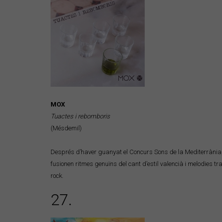
MOX
Tuactes i rebomboris
(Mésdemil)
Després d’haver guanyat el Concurs Sons de la Mediterrània,
fusionen ritmes genuïns del cant d’estil valencià i melodies tr
rock.
27.