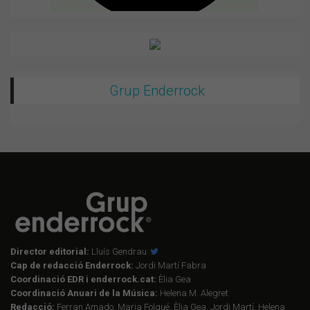
Grup Enderrock
Director editorial:
Lluís Gendrau
Cap de redacció Enderrock:
Jordi Martí Fabra
Coordinació EDR i enderrock.cat:
Èlia Gea
Coordinació Anuari de la Música:
Helena M. Alegret
Redacció:
Ferran Amado, Maria Folqué, Èlia Gea, Jordi Martí, Helena