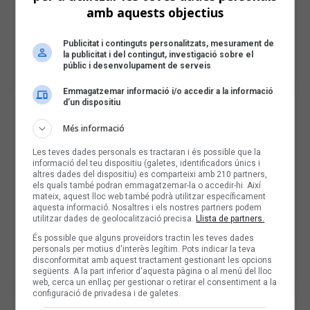
amb aquests objectius
Publicitat i continguts personalitzats, mesurament de
la publicitat i del contingut, investigació sobre el
públic i desenvolupament de serveis
Emmagatzemar informació i/o accedir a la informació
d’un dispositiu
Més informació
Les teves dades personals es tractaran i és possible que la
informació del teu dispositiu (galetes, identificadors únics i
altres dades del dispositiu) es comparteixi amb 210 partners,
els quals també podran emmagatzemar-la o accedir-hi. Així
mateix, aquest lloc web també podrà utilitzar específicament
aquesta informació. Nosaltres i els nostres partners podem
utilitzar dades de geolocalització precisa.
Llista de partners.
És possible que alguns proveïdors tractin les teves dades
personals per motius d'interès legítim. Pots indicar la teva
disconformitat amb aquest tractament gestionant les opcions
següents. A la part inferior d'aquesta pàgina o al menú del lloc
web, cerca un enllaç per gestionar o retirar el consentiment a la
configuració de privadesa i de galetes.