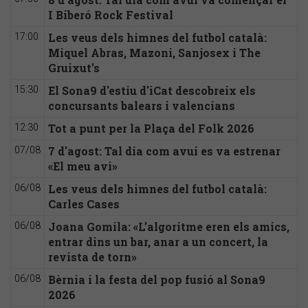
I Biberó Rock Festival
Les veus dels himnes del futbol català:
17:00
Miquel Abras, Mazoni, Sanjosex i The
Gruixut’s
El Sona9 d'estiu d'iCat descobreix els
15:30
concursants balears i valencians
Tot a punt per la Plaça del Folk 2026
12:30
7 d'agost: Tal dia com avui es va estrenar
07/08
«El meu avi»
Les veus dels himnes del futbol català:
06/08
Carles Cases
Joana Gomila: «L’algoritme eren els amics,
06/08
entrar dins un bar, anar a un concert, la
revista de torn»
Bèrnia i la festa del pop fusió al Sona9
06/08
2026