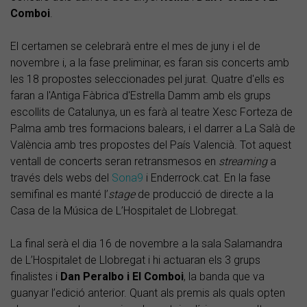
Comboi
.
El certamen se celebrarà entre el mes de juny i el de
novembre i, a la fase preliminar, es faran sis concerts amb
les 18 propostes seleccionades pel jurat. Quatre d'ells es
faran a l'Antiga Fàbrica d'Estrella Damm amb els grups
escollits de Catalunya, un es farà al teatre Xesc Forteza de
Palma amb tres formacions balears, i el darrer a La Salà de
València amb tres propostes del País Valencià. Tot aquest
ventall de concerts seran retransmesos en
streaming
a
través dels webs del
Sona9
i Enderrock.cat. En la fase
semifinal es manté l’
stage
de producció de directe a la
Casa de la Música de L’Hospitalet de Llobregat.
La final serà el dia 16 de novembre a la sala Salamandra
de L’Hospitalet de Llobregat i hi actuaran els 3 grups
finalistes i
Dan Peralbo
i El Comboi
, la banda que va
guanyar l’edició anterior. Quant als premis als quals opten