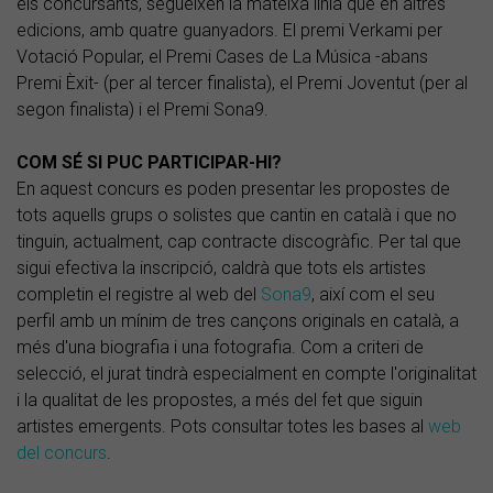
els concursants, segueixen la mateixa línia que en altres
edicions, amb quatre guanyadors. El premi Verkami per
Votació Popular, el Premi Cases de La Música -abans
Premi Èxit- (per al tercer finalista), el Premi Joventut (per al
segon finalista) i el Premi Sona9.
COM SÉ SI PUC PARTICIPAR-HI?
En aquest concurs es poden presentar les propostes de
tots aquells grups o solistes que cantin en català i que no
tinguin, actualment, cap contracte discogràfic. Per tal que
sigui efectiva la inscripció, caldrà que tots els artistes
completin el registre al web del
Sona9
, així com el seu
perfil amb un mínim de tres cançons originals en català, a
més d'una biografia i una fotografia. Com a criteri de
selecció, el jurat tindrà especialment en compte l'originalitat
i la qualitat de les propostes, a més del fet que siguin
artistes emergents. Pots consultar totes les bases al
web
del concurs
.