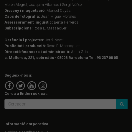
Morén Alegret, Joaquim Vilarnau i Sergi Núñez
Disseny i maquetació:
Manuel Cuyàs
Caps de fotografia:
Juan Miguel Morales
Assessorament lingüístic:
Berta Herreros
Subscripcions:
Rosa E. Massaguer
Gerència i projectes:
Jordi Novell
Publicitat i producció:
Rosa E. Massaguer
Direcció financera i administració:
Anna Gris
c. Mallorca, 221, sobreàtic · 08008 Barcelona Tel. 93 237 08 05
Segueix-nos a:
Cerca a Enderrock.cat:
Informació corporativa