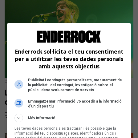
Enderrock sol·licita el teu consentiment
per a utilitzar les teves dades personals
amb aquests objectius
Publicitat i continguts personalitzats, mesurament de
Crim | Sergi Núñez
la publicitat i del contingut, investigació sobre el
públic i desenvolupament de serveis
La nit de Crim i les seves 'Cançons
de mort'
Emmagatzemar informació i/o accedir a la informació
d’un dispositiu
La banda tarragonina Crim va actuar ahir a la nit a
Razzmatazz per a presentar el seu darrer disc
Més informació
Les teves dades personals es tractaran i és possible que la
informació del teu dispositiu (galetes, identificadors únics i