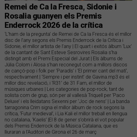
Remei de Ca la Fresca, Sidonie i
Rosalia guanyen els Premis
Enderrock 2026 de la crítica
‘L’ham de la pregunta’ de Remei de Ca la Fresca és el millor
disc de l’any segons els Premis Enderrock de la Crítica i
Sidonie, el millor artista de l’any | El quart i exitós àlbum ‘Lux’
de la cantant de Sant Esteve Sesrovires Rosalia s’ha
distingit amb el Premi Especial del Jurat | Els àlbums de
Júlia Colom i Alosa s’han reconegut com a millors discos
de cançó-pop i folk per ‘Paradís’ i ‘El primer cant del matí’,
respectivament | ‘Sempre i per instint’ de Gavina.mp3 és el
millor disc revelació, i ‘R31’ de 31 Fam, el millor de
músiques urbanes | Les categories de pop-rock, tant de
solista com de grup, són per al vallesà Triquell per ‘Paco
Deluxe’ i els lleidatans Sexenni per ‘Joc de nens’ | La banda
tarragonina Crim signa el millor àlbum de rock segons la
crítica, ‘Futur medieval’, i Lia Kali el millor treball en llengua
no catalana, ‘Kaelis’ |El 8 de gener s’obrirà el vot popular
dels Premis Enderrock de la Música Catalana, que es
lliuraran a l’Auditori de Girona el 26 de març