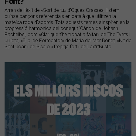
Font?
Arran de l'èxit de «Sort de tu» d'Oques Grasses, llistem
quinze cançons referencials en català que utilitzen la
mateixa roda d'acords |Tots aquests temes s'inspiren en la
progressió harmònica del conegut 'Cànon' de Johann
Pachelbel, com «Clar que t'he trobat a faltar» de The Tyets i
Julieta, «El pi de Formentor» de Maria del Mar Bonet, «Nit de
Sant Joan» de Sisa o «Trepitja fort» de Lax'n'Busto