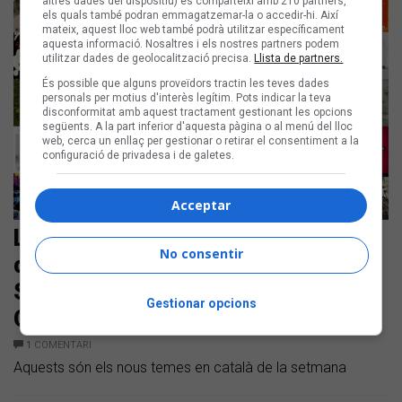
altres dades del dispositiu) es comparteixi amb 210 partners,
els quals també podran emmagatzemar-la o accedir-hi. Així
mateix, aquest lloc web també podrà utilitzar específicament
aquesta informació. Nosaltres i els nostres partners podem
utilitzar dades de geolocalització precisa.
Llista de partners.
És possible que alguns proveïdors tractin les teves dades
personals per motius d'interès legítim. Pots indicar la teva
disconformitat amb aquest tractament gestionant les opcions
següents. A la part inferior d'aquesta pàgina o al menú del lloc
web, cerca un enllaç per gestionar o retirar el consentiment a la
configuració de privadesa i de galetes.
Acceptar
Les noves cançons en català són
No consentir
d'Els Amics de les Arts, Pirat's
Sound Sistema, Crim i Renaldo &
Gestionar opcions
Clara
1
COMENTARI
Aquests són els nous temes en català de la setmana