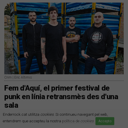
Crim | Eric Altimis
Fem d'Aquí, el primer festival de
punk en línia retransmès des d'una
sala
El festival portarà a Crim, La Inquisión i Deadyard a la sala
Enderrock.cat utilitza
cookies
. Si continueu navegant pel web,
Estraperlo | Les actuacions es podran seguir des del
entendrem que accepteu la nostra
política de
cookies
.
Accepto
Facebook d'Enderrock aquest dissabte a les 18 h