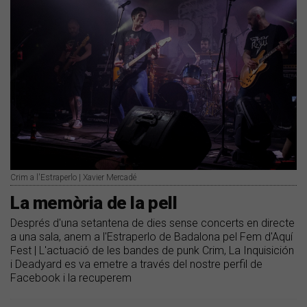
Crim a l'Estraperlo | Xavier Mercadé
La memòria de la pell
Després d'una setantena de dies sense concerts en directe
a una sala, anem a l'Estraperlo de Badalona pel Fem d'Aquí
Fest | L'actuació de les bandes de punk Crim, La Inquisición
i Deadyard es va emetre a través del nostre perfil de
Facebook i la recuperem