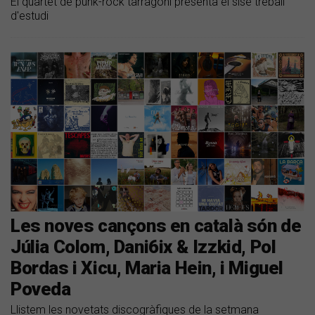
El quartet de punk-rock tarragoní presenta el sisè treball
d'estudi
Les noves cançons en català són de
Júlia Colom, Dani6ix & Izzkid, Pol
Bordas i Xicu, Maria Hein, i Miguel
Poveda
Llistem les novetats discogràfiques de la setmana