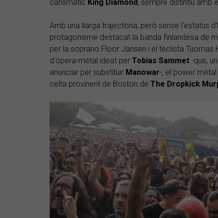
carismàtic
King
Diamond
, sempre distintiu amb e
Amb una llarga trajectòria, però sense l'estatus d'
protagonisme destacat la banda finlandesa de m
per la soprano Floor Jansen i el teclista Tuomas
d'òpera-mètal ideat per
Tobias
Sammet
-que, un
anunciar per substituir
Manowar
-; el power mèta
celta provinent de Boston de
The Dropkick Mur