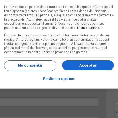
Les teves dades personals es tractaran i és possible que la informació del
Festival
teu dispositiu (galetes, identificadors únics i altres dades del dispositiu)
es comparteixi amb 210 partners, els quals també podran emmagatzemar-
la o accedir-hi. Així mateix, aquest lloc web també podrà utilitzar
específicament aquesta informació. Nosaltres i els nostres partners
100 concerts
podem utilitzar dades de geolocalització precisa.
Llista de partners.
És possible que alguns proveïdors tractin les teves dades personals per
motius d'interès legítim. Pots indicar la teva disconformitat amb aquest
tractament gestionant les opcions següents. A la part inferior d'aquesta
pàgina o al menú del lloc web, cerca un enllaç per gestionar o retirar el
consentiment a la configuració de privadesa i de galetes.
No consentir
Acceptar
Gestionar opcions
1