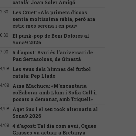
català: Joan Soler Amigó
Les Cruet: «Als primers discos
2:30
sentia moltíssima ràbia, però ara
estic més serena i en pau»
El punk-pop de Beni Dolores al
0:30
Sona9 2026
5 d'agost: Avui és l'aniversari de
7:00
Pau Serrasolsas, de Ginestà
Les veus dels himnes del futbol
4/08
català: Pep Lladó
Aina Machuca: «M'encantaria
4/08
col·laborar amb Llum i Sofia Coll i,
posats a demanar, amb Triquell»
Aqet Suc i el seu rock alternatiu al
4/08
Sona9 2026
4 d'agost: Tal dia com avui, Oques
4/08
Grasses va actuar a Bretanya