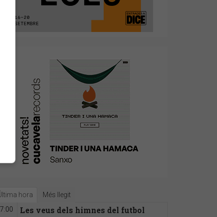
Última hora
Més llegit
Les veus dels himnes del futbol
7:00