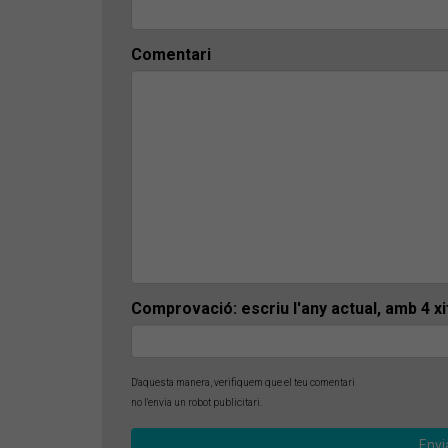
Comentari
Comprovació: escriu l'any actual, amb 4 x
D'aquesta manera, verifiquem que el teu comentari
no l'envia un robot publicitari.