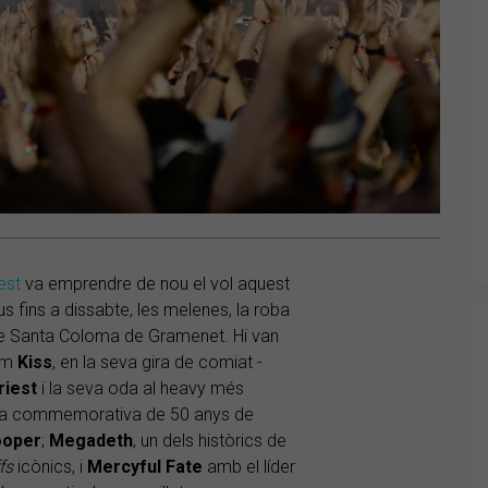
est
va emprendre de nou el vol aquest
 fins a dissabte, les melenes, la roba
 de Santa Coloma de Gramenet. Hi van
com
Kiss
, en la seva gira de comiat -
riest
i la seva oda al heavy més
a gira commemorativa de 50 anys de
oper
;
Megadeth
, un dels històrics de
ffs
icònics, i
Mercyful Fate
amb el líder