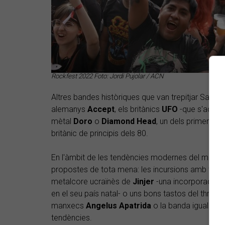
Rockfest 2022 Foto: Jordi Pujolar / ACN
Altres bandes històriques que van trepitjar Sant
alemanys
Accept
, els britànics
UFO
-que s'acomia
mètal
Doro
o
Diamond
Head
, un dels primers i
britànic de principis dels 80.
​En l'àmbit de les tendències modernes del mètal i
propostes de tota mena: les incursions amb tints 
metalcore ucraïnès de
Jinjer
-una incorporació c
en el seu país natal- o uns bons tastos del thras
manxecs
Angelus
Apatrida
o la banda igualadi
tendències.