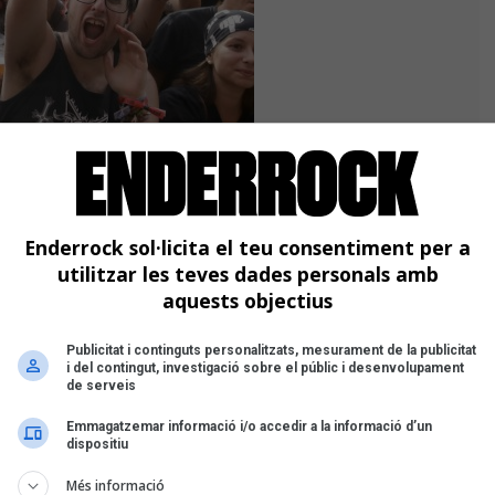
a Coloma de Gramenet van ser els
daven dels escenaris-, la reina del
Enderrock sol·licita el teu consentiment per a
mpulsors de l'onada de heavy metal
utilitzar les teves dades personals amb
aquests objectius
 el rock dur s'hi van poder veure
Publicitat i continguts personalitzats, mesurament de la publicitat
i del contingut, investigació sobre el públic i desenvolupament
orientals i aràbics de
Myrath
; el
de serveis
arregada de simbolisme per la guerra
h més recent amb els
Emmagatzemar informació i/o accedir a la informació d’un
dispositiu
na
Crisix
, entre altres propostes i
Més informació