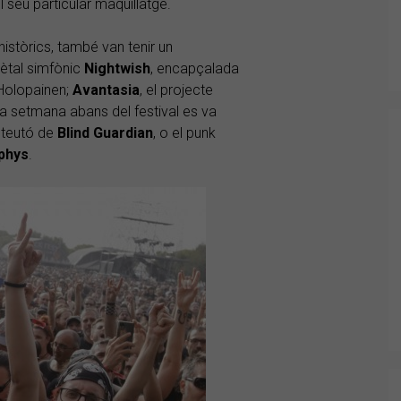
l seu particular maquillatge.
històrics, també van tenir un
ètal simfònic
Nightwish
, encapçalada
 Holopainen;
Avantasia
, el projecte
a setmana abans del festival es va
l teutó de
Blind
Guardian
, o el punk
phys
.