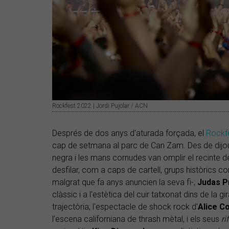
Rockfest 2022 | Jordi Pujolar / ACN
Després de dos anys d'aturada forçada, el
Rockf
cap de setmana al parc de Can Zam. Des de dijous
negra i les mans cornudes van omplir el recinte
desfilar, com a caps de cartell, grups històrics 
malgrat que fa anys anuncien la seva fi-;
Judas
P
clàssic i a l'estètica del cuir tatxonat dins de l
trajectòria; l'espectacle de shock rock d'
Alice
Co
l'escena californiana de thrash mètal, i els seus
ri