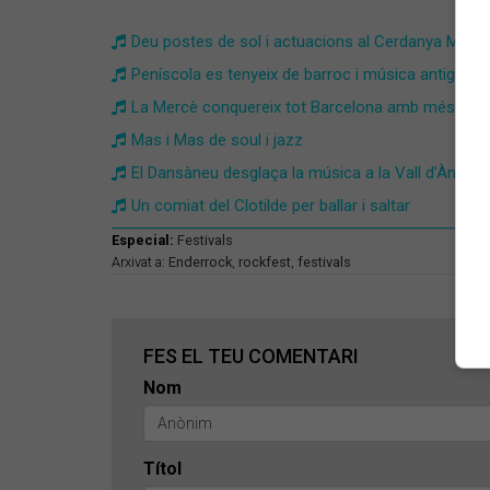
Deu postes de sol i actuacions al Cerdanya Music 
Peníscola es tenyeix de barroc i música antiga
La Mercè conquereix tot Barcelona amb més de 
Mas i Mas de soul i jazz
El Dansàneu desglaça la música a la Vall d'Àneu
Un comiat del Clotilde per ballar i saltar
Especial:
Festivals
Arxivat a:
Enderrock
,
rockfest
,
festivals
FES EL TEU COMENTARI
Nom
Títol