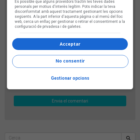
És possible que alguns proveïdors tractin les teves dades
personals per motius d'interès legítim. Pots indicar la teva
disconformitat amb aquest tractament gestionant les opcions
següents. A la part inferior d'aquesta pàgina o al menú del lloc
web, cerca un enllaç per gestionar o retirar el consentiment a la
configuració de privadesa i de galetes.
Acceptar
Comprovació: escriu l'any actual, amb 4 xifres
No consentir
Gestionar opcions
D'aquesta manera, verifiquem que el teu comentari
no l'envia un robot publicitari.