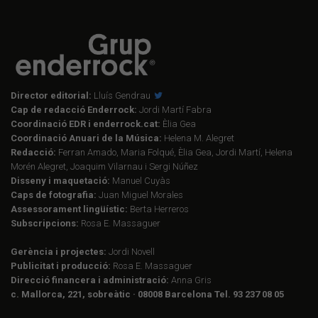
Director editorial:
Lluís Gendrau
Cap de redacció Enderrock:
Jordi Martí Fabra
Coordinació EDR i enderrock.cat:
Èlia Gea
Coordinació Anuari de la Música:
Helena M. Alegret
Redacció:
Ferran Amado, Maria Folqué, Èlia Gea, Jordi Martí, Helena
Morén Alegret, Joaquim Vilarnau i Sergi Núñez
Disseny i maquetació:
Manuel Cuyàs
Caps de fotografia:
Juan Miguel Morales
Assessorament lingüístic:
Berta Herreros
Subscripcions:
Rosa E. Massaguer
Gerència i projectes:
Jordi Novell
Publicitat i producció:
Rosa E. Massaguer
Direcció financera i administració:
Anna Gris
c. Mallorca, 221, sobreàtic · 08008 Barcelona Tel. 93 237 08 05