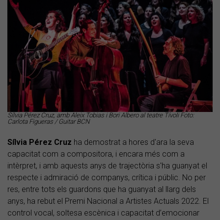
Sílvia Pérez Cruz, amb Aleix Tobias i Bori Albero al teatre Tívoli Foto:
Carlota Figueras / Guitar BCN
Sílvia Pérez Cruz
ha demostrat a hores d'ara la seva
capacitat com a compositora, i encara més com a
intèrpret, i amb aquests anys de trajectòria s'ha guanyat el
respecte i admiració de companys, crítica i públic. No per
res, entre tots els guardons que ha guanyat al llarg dels
anys, ha rebut el Premi Nacional a Artistes Actuals 2022. El
control vocal, soltesa escènica i capacitat d’emocionar