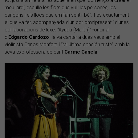
tot just ara hi entra- és aquella en què “començo a crear el
meu jardí, escullo les flors que vull: les persones, les
cançons i els llocs que em fan sentir bé”. I és exactament
el que va fer, acompanyada d’un cor omnipresent i d’unes
col·laboracions de luxe. “Ayuda (Martín)” -original
d’
Edgardo Cardozo
- la va cantar a dues veus amb el
violinista Carlos Monfort, i “Mi última canción triste” amb la
seva exprofessora de cant
Carme Canela
.