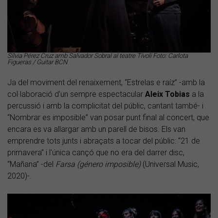
Sílvia Pérez Cruz amb Salvador Sobral al teatre Tívoli Foto: Carlota
Figueras / Guitar BCN
Ja del moviment del renaixement, “Estrelas e raíz” -amb la
col·laboració d’un sempre espectacular
Aleix Tobias
a la
percussió i amb la complicitat del públic, cantant també- i
“Nombrar es imposible” van posar punt final al concert, que
encara es va allargar amb un parell de bisos. Els van
emprendre tots junts i abraçats a tocar del públic: “21 de
primavera” i l'única cançó que no era del darrer disc,
“Mañana” -del
Farsa (género imposible)
(Universal Music,
2020)-.