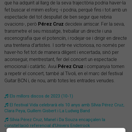
que ha adquirit al llarg de la seva trajectòria podria haver-la
fet buscar el mínim esforç -i podria, perquè fins i tot amb un
espectacle del tot despullat de ben segur que rebria
ovacions-, però
Pérez Cruz
decideix arriscar. Fer la seva,
transmetre el seu missatge, treballar un directe i una
escenografia que el potenciïn, i rodejar-se i dirigir en directe
una trentena d’artistes. I sortir-ne victoriosa, no només per
haver-ho fet tot de manera diligent i encertada, sinó per
aconseguir, mentrestant, fer del concert un espectacle
emocional i catàrtic. Avui
Pérez Cruz
i companyia tornen
a repetir el concert, també al Tívoli, en el marc del festival
Guitar BCN i, de nou, amb totes les entrades venudes.
Els millors discos de 2023 (10-1)
El festival Vida celebrarà els 10 anys amb Sílvia Pérez Cruz,
Clara Peya, Guillem Gisbert i La Ludwig Band
Sílvia Pérez Cruz, Manel i Da Souza encapçalen la
constel·lació referencial d'Univers Enderrock