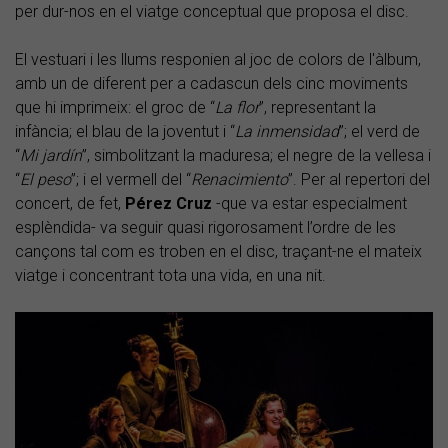
per dur-nos en el viatge conceptual que proposa el disc.
El vestuari i les llums responien al joc de colors de l'àlbum,
amb un de diferent per a cadascun dels cinc moviments
que hi imprimeix: el groc de “
La flor
”, representant la
infància; el blau de la joventut i “
La inmensidad
”; el verd de
“
Mi jardín
”, simbolitzant la maduresa; el negre de la vellesa i
“
El peso
”; i el vermell del “
Renacimiento
”. Per al repertori del
concert, de fet,
Pérez Cruz
-que va estar especialment
esplèndida- va seguir quasi rigorosament l’ordre de les
cançons tal com es troben en el disc, traçant-ne el mateix
viatge i concentrant tota una vida, en una nit.