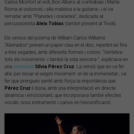
Carlos Monfort al violí, Bori Albero al contrabaix i Marta
Roma al violoncel, i ella mateixa a la guitarra-, i el va
rematar amb “Planetes i orenetes”, dedicada al
percussionista
Aleix Tobias
(també present al Tívoli).
Els versos del poema de William Carlos Williams
“Aterrados” prenen un paper clau en el disc, repetint-se fins
a tres vegades, amb diferents formes i colors. “Vertebra
tots els moviments -i també la vida sencera-”, explicava en
una
entrevista
Sílvia Pérez Cruz
. La versió que en va fer
ahir, per iniciar el segon moviment -el de la immensitat-, va
fer que prengués sentit amb força la importància que
Pérez Cruz
li dona, amb una interpretació en directe
dinàmica i emocionant, que incorporava també efectes
vocals, nous instruments i canvis en l’escenificació.