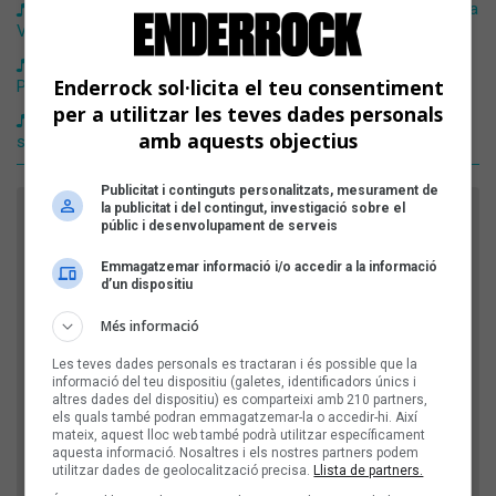
Les noves cançons en català són de Sílvia Pérez Cruz, Paula
Valls, Nil Moliner i The Tyets
Entre la vida i la mort, reposa la «Nana para mí» de Clara
Enderrock sol·licita el teu consentiment
Peya amb Sílvia Pérez Cruz
per a utilitzar les teves dades personals
11 d'agost: Tal dia com avui Sílvia Pérez Cruz va estrenar el
amb aquests objectius
seu primer disc
Publicitat i continguts personalitzats, mesurament de
la publicitat i del contingut, investigació sobre el
FES EL TEU COMENTARI
públic i desenvolupament de serveis
Nom
Emmagatzemar informació i/o accedir a la informació
d’un dispositiu
Més informació
Títol
Les teves dades personals es tractaran i és possible que la
informació del teu dispositiu (galetes, identificadors únics i
altres dades del dispositiu) es comparteixi amb 210 partners,
els quals també podran emmagatzemar-la o accedir-hi. Així
Comentari
mateix, aquest lloc web també podrà utilitzar específicament
aquesta informació. Nosaltres i els nostres partners podem
utilitzar dades de geolocalització precisa.
Llista de partners.