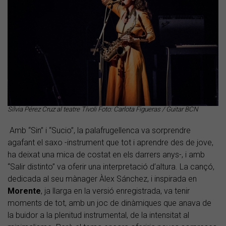
Sílvia Pérez Cruz al teatre Tívoli Foto: Carlota Figueras / Guitar BCN
Amb “Sin” i “Sucio”, la palafrugellenca va sorprendre
agafant el saxo -instrument que tot i aprendre des de jove,
ha deixat una mica de costat en els darrers anys-, i amb
“Salir distinto” va oferir una interpretació d’altura. La cançó,
dedicada al seu mànager Àlex Sánchez, i inspirada en
Morente
, ja llarga en la versió enregistrada, va tenir
moments de tot, amb un joc de dinàmiques que anava de
la buidor a la plenitud instrumental, de la intensitat al