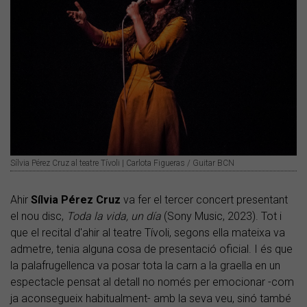
Sílvia Pérez Cruz al teatre Tívoli | Carlota Figueras / Guitar BCN
Ahir
Sílvia Pérez Cruz
va fer el tercer concert presentant
el nou disc,
Toda la vida, un día
(Sony Music, 2023). Tot i
que el recital d'ahir al teatre Tívoli, segons ella mateixa va
admetre, tenia alguna cosa de presentació oficial. I és que
la palafrugellenca va posar tota la carn a la graella en un
espectacle pensat al detall no només per emocionar -com
ja aconsegueix habitualment- amb la seva veu, sinó també