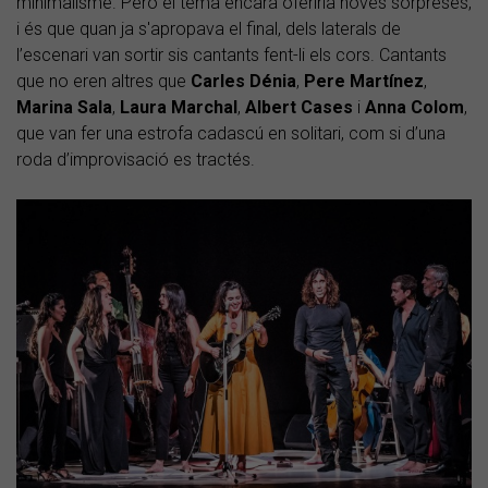
minimalisme. Però el tema encara oferiria noves sorpreses,
i és que quan ja s'apropava el final, dels laterals de
l’escenari van sortir sis cantants fent-li els cors. Cantants
que no eren altres que
Carles Dénia
,
Pere Martínez
,
Marina Sala
,
Laura Marchal
,
Albert Cases
i
Anna Colom
,
que van fer una estrofa cadascú en solitari, com si d’una
roda d’improvisació es tractés.