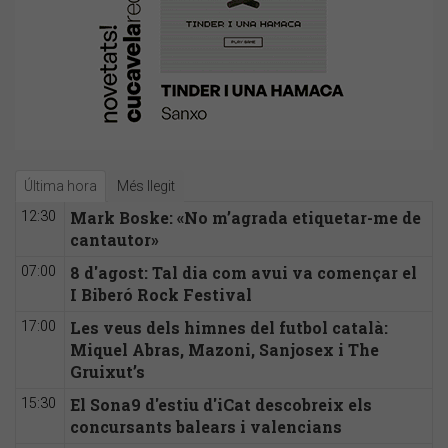
Última hora
Més llegit
Mark Boske: «No m’agrada etiquetar-me de
12:30
cantautor»
8 d'agost: Tal dia com avui va començar el
07:00
I Biberó Rock Festival
Les veus dels himnes del futbol català:
17:00
Miquel Abras, Mazoni, Sanjosex i The
Gruixut’s
El Sona9 d'estiu d'iCat descobreix els
15:30
concursants balears i valencians