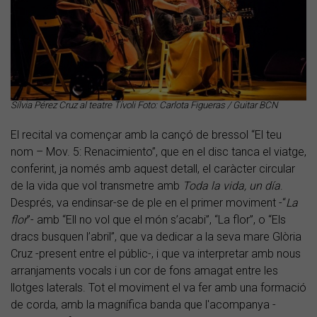
Sílvia Pérez Cruz al teatre Tívoli Foto: Carlota Figueras / Guitar BCN
El recital va començar amb la cançó de bressol “El teu
nom – Mov. 5: Renacimiento”, que en el disc tanca el viatge,
conferint, ja només amb aquest detall, el caràcter circular
de la vida que vol transmetre amb
Toda la vida, un día
.
Després, va endinsar-se de ple en el primer moviment -“
La
flor
”- amb “Ell no vol que el món s’acabi”, “La flor”, o “Els
dracs busquen l’abril”, que va dedicar a la seva mare Glòria
Cruz -present entre el públic-, i que va interpretar amb nous
arranjaments vocals i un cor de fons amagat entre les
llotges laterals. Tot el moviment el va fer amb una formació
de corda, amb la magnífica banda que l'acompanya -