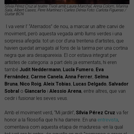
Sílvia Pérez Cruz al teatre Tívoli amb Laura Marchal, Anna Colom, Marina
Sala, Albert Cases, Pere Martínez i Carles Dénia Foto: Carlota Figueras /
Guitar BCN
I va venir l’ “Aterrados” de nou, a marcar un altre canvi de
moviment, però aquesta vegada amb llums verdes i una
sorpresa afegida: tot un cor d’una trentena d’artistes, que
havien quedat amagats al fons de la tarima per una cortina
negra que ara desapareixia. El cor estava integrat per
artistes de categoria: a part dels ja esmentats, hi eren
també
Judit Neddermann
,
Lucía Fumero
,
Eva
Fernández
,
Carme Canela
,
Anna Ferrer
,
Selma
Bruna
,
Nico Roig
,
Aleix Tobias
,
Lucas Delgado
,
Salvador
Sobral
o
Giancarlo
i
Alessio Arena
, entre altres, que van
cedir i fusionar les seves veus.
Amb el moviment verd, “Mi jardín”,
Sílvia Pérez Cruz
va fer
honor a la filosofia que hi ha darrere. En una
entrevista
,
comentava com aquesta etapa de maduresa -en la qual