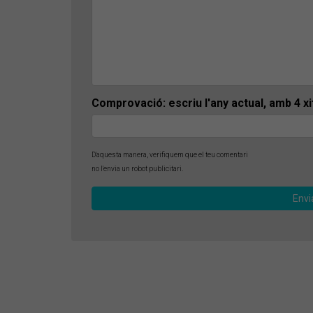
Comprovació: escriu l'any actual, amb 4 x
D'aquesta manera, verifiquem que el teu comentari
no l'envia un robot publicitari.