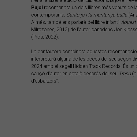
Per a la sisena edició del LlibreSons, la jove i r
Pujol
recomanarà un dels llibres més venuts de la 
contemporània,
Canto jo i la muntanya balla
(Ana
A més, també ens parlarà del llibre infantil
Aquest 
Milrazones, 2013) de l'autor canadenc Jon Klassen
(Proa, 2022).
La cantautora combinarà aquestes recomanacio
interpretarà alguna de les peces del seu segon disc
2024 amb el segell Hidden Track Records. És un 
cançó d’autor en català després del seu
Trepa
(a
d’esbarzers”.