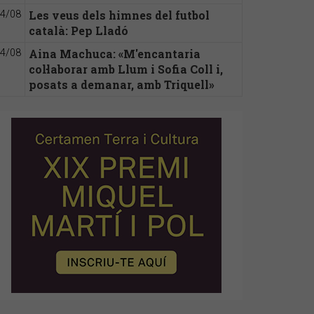
Les veus dels himnes del futbol
4/08
català: Pep Lladó
Aina Machuca: «M'encantaria
4/08
col·laborar amb Llum i Sofia Coll i,
posats a demanar, amb Triquell»