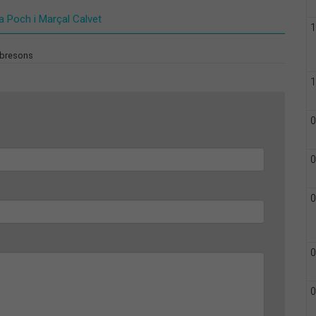
a Poch i Marçal Calvet
1
ibresons
1
0
0
0
0
0