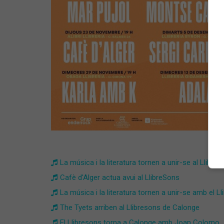
La música i la literatura tornen a unir-se al Llibr
Cafè d'Alger actua avui al LlibreSons
La música i la literatura tornen a unir-se amb el L
The Tyets arriben al Llibresons de Calonge
El Llibresons torna a Calonge amb Joan Colomo