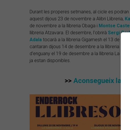
Durant les properes setmanes, al cicle es podran
aquest dijous 23 de novembre a Alibri Llibreria,
Ka
de novembre a la llibreria Obaga i
Montse Castel
llibreria Atzavara. El desembre, l'obrirà
Sergi Car
Adala
tocarà a la llibreria Gigamesh el 13 de de
cantaran dijous 14 de desembre a la llibreria Ona 
d'enguany el 19 de desembre a la llibreria La Conx
ja estan disponibles.
>>
Aconsegueix la te