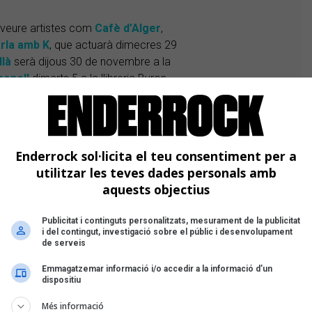
 veure artistes com
Cafè d’Alger
,
rla amb K
, que actuarà dimecres 29
là
serà dijous 30 de novembre a la
bonell
dimarts 5 a la llibreria Byron,
sembre,
Remei de Ca la Fresca
i
Ós Bru
tancarà el LlibreSons
ita. Totes les invitacions pel
LlibreSons
Enderrock sol·licita el teu consentiment per a
utilitzar les teves dades personals amb
aquests objectius
va invitació
<<
Publicitat i continguts personalitzats, mesurament de la publicitat
i del contingut, investigació sobre el públic i desenvolupament
de serveis
Emmagatzemar informació i/o accedir a la informació d’un
dispositiu
Més informació