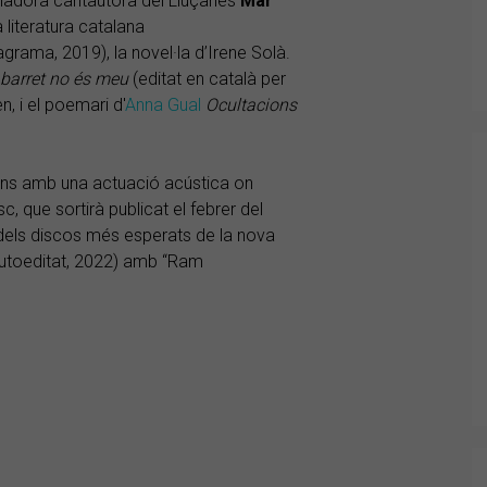
eveladora cantautora del Lluçanès
Mar
literatura catalana
grama, 2019), la novel·la d’Irene Solà.
barret no és meu
(editat en català per
, i el poemari d'
Anna Gual
Ocultacions
ns amb una actuació acústica on
, que sortirà publicat el febrer del
dels discos més esperats de la nova
utoeditat, 2022) amb “Ram