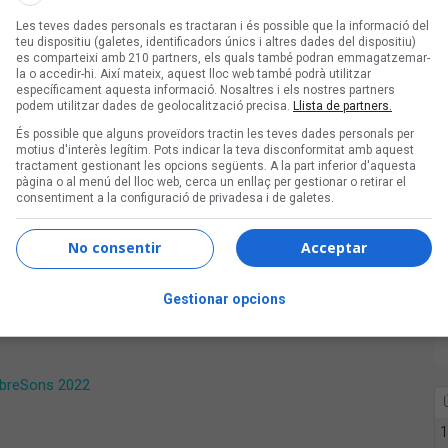
Les teves dades personals es tractaran i és possible que la informació del
teu dispositiu (galetes, identificadors únics i altres dades del dispositiu)
es comparteixi amb 210 partners, els quals també podran emmagatzemar-
la o accedir-hi. Així mateix, aquest lloc web també podrà utilitzar
específicament aquesta informació. Nosaltres i els nostres partners
podem utilitzar dades de geolocalització precisa.
Llista de partners.
És possible que alguns proveïdors tractin les teves dades personals per
motius d'interès legítim. Pots indicar la teva disconformitat amb aquest
tractament gestionant les opcions següents. A la part inferior d'aquesta
pàgina o al menú del lloc web, cerca un enllaç per gestionar o retirar el
consentiment a la configuració de privadesa i de galetes.
No consentir
Acceptar
Gestionar opcions
eSons 2023
libreSons 2022
1