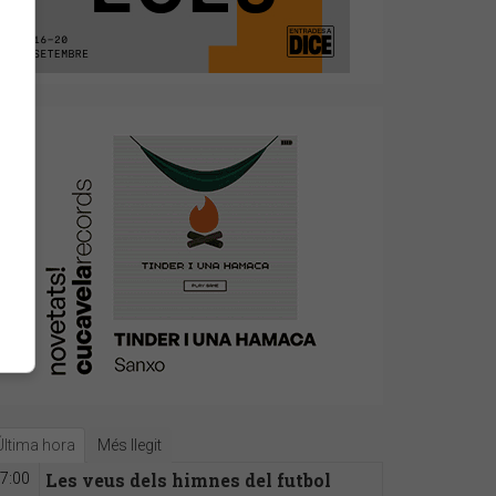
Última hora
Més llegit
Les veus dels himnes del futbol
7:00