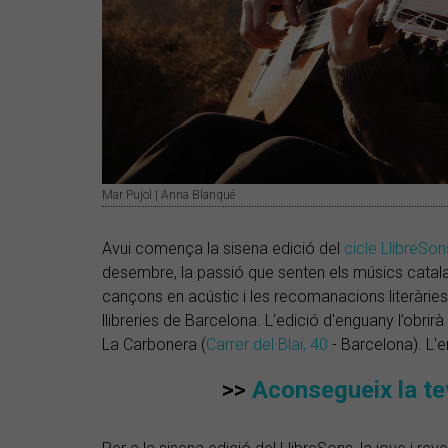
Mar Pujol | Anna Blanqué
Avui comença la sisena edició del
cicle LlibreSon
desembre, la passió que senten els músics catalans
cançons en acústic i les recomanacions literàries d
llibreries de Barcelona. L'edició d'enguany l’obrirà
La Carbonera (
Carrer del Blai, 40
- Barcelona). L'
>>
Aconsegueix la te