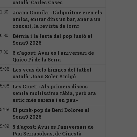
català: Carles Cases
Joana Gomila: «L’algoritme eren els
2:30
amics, entrar dins un bar, anar a un
concert, la revista de torn»
Bèrnia i la festa del pop fusió al
0:30
Sona9 2026
6 d'agost: Avui és l'aniversari de
7:00
Quico Pi de la Serra
Les veus dels himnes del futbol
5/08
català: Joan Soler Amigó
Les Cruet: «Als primers discos
5/08
sentia moltíssima ràbia, però ara
estic més serena i en pau»
El punk-pop de Beni Dolores al
5/08
Sona9 2026
5 d'agost: Avui és l'aniversari de
5/08
Pau Serrasolsas, de Ginestà