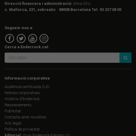
Direcció financera i administració:
Anna Gris
c. Mallorca, 221, sobreàtic · 08008 Barcelona Tel. 93 237 08 05
Segueix-nos a:
Cerca a Enderrock.cat:
Informació corporativa
Audiència certificada OJD
Notícies corporatives
Història d'Enderrock
Reconeixements
Publicitat
Contacta amb nosaltres
Avís legal
Política de privacitat
Editorial:
Grup Enderrock Edicions S.L.