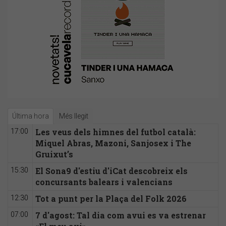
Última hora
Més llegit
Les veus dels himnes del futbol català:
17:00
Miquel Abras, Mazoni, Sanjosex i The
Gruixut’s
El Sona9 d'estiu d'iCat descobreix els
15:30
concursants balears i valencians
Tot a punt per la Plaça del Folk 2026
12:30
7 d'agost: Tal dia com avui es va estrenar
07:00