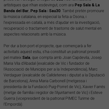
artístiques que n’han esdevingut, com ara
Pep Sala & La
Banda del Bar
,
Pep Sala
i
Sau30
. També pretén promoure
la música catalana, en especial la feta a Osona, i
l’expressada en català, a més d’ajudar en la investigació,
recuperació o tractament de trastorns de salut mental en
aspectes relacionats amb la música.
Per dur a bon port el projecte, que començarà a fer
activitats aquest estiu, s’ha constituït un patronat presidit
pel mateix
Sala
, que compta amb Joan Capdevila, Josep
Maria Vila d’Abadal (exalcalde de Vic i fundador de
l’Associació de Municipis per a la Independència), Marc
Verdaguer (exalcalde de Calldetenes i diputat a la Diputació
de Barcelona), Anna Maria Carbonell (metgessa i
presidenta de la Fundació Puig-Porret de Vic), Xavier Farrés
(metge de família i regidor de l’Ajuntament de Vic) i Esteve
Guerra (vicepresident de la patronal PIMEC Turime de
l’Empordà).