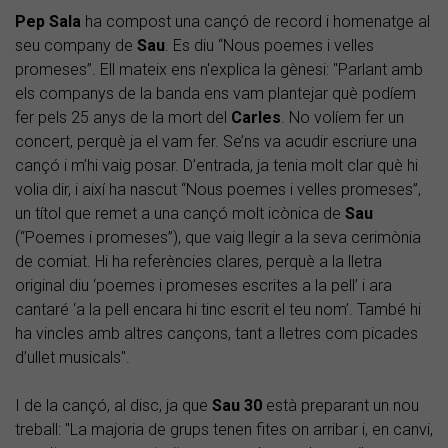
Pep Sala
ha compost una cançó de record i homenatge al
seu company de
Sau
. Es diu “Nous poemes i velles
promeses”. Ell mateix ens n'explica la gènesi: "Parlant amb
els companys de la banda ens vam plantejar què podíem
fer pels 25 anys de la mort del
Carles
. No volíem fer un
concert, perquè ja el vam fer. Se’ns va acudir escriure una
cançó i m’hi vaig posar. D’entrada, ja tenia molt clar què hi
volia dir, i així ha nascut “Nous poemes i velles promeses”,
un títol que remet a una cançó molt icònica de
Sau
(“Poemes i promeses”), que vaig llegir a la seva cerimònia
de comiat. Hi ha referències clares, perquè a la lletra
original diu ‘poemes i promeses escrites a la pell’ i ara
cantaré ‘a la pell encara hi tinc escrit el teu nom’. També hi
ha vincles amb altres cançons, tant a lletres com picades
d’ullet musicals".
I de la cançó, al disc, ja que
Sau 30
està preparant un nou
treball: "La majoria de grups tenen fites on arribar i, en canvi,