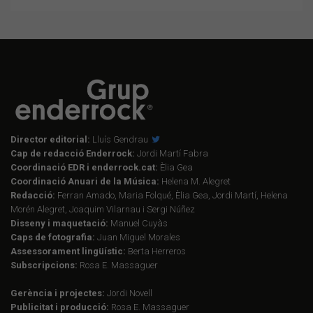
Director editorial:
Lluís Gendrau
Cap de redacció Enderrock:
Jordi Martí Fabra
Coordinació EDR i enderrock.cat:
Èlia Gea
Coordinació Anuari de la Música:
Helena M. Alegret
Redacció:
Ferran Amado, Maria Folqué, Èlia Gea, Jordi Martí, Helena
Morén Alegret, Joaquim Vilarnau i Sergi Núñez
Disseny i maquetació:
Manuel Cuyàs
Caps de fotografia:
Juan Miguel Morales
Assessorament lingüístic:
Berta Herreros
Subscripcions:
Rosa E. Massaguer
Gerència i projectes:
Jordi Novell
Publicitat i producció:
Rosa E. Massaguer