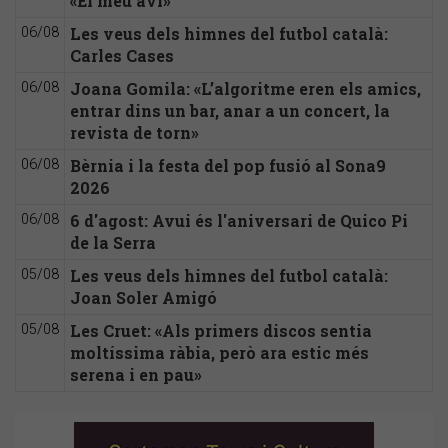
«El meu avi»
Les veus dels himnes del futbol català:
06/08
Carles Cases
Joana Gomila: «L’algoritme eren els amics,
06/08
entrar dins un bar, anar a un concert, la
revista de torn»
Bèrnia i la festa del pop fusió al Sona9
06/08
2026
6 d'agost: Avui és l'aniversari de Quico Pi
06/08
de la Serra
Les veus dels himnes del futbol català:
05/08
Joan Soler Amigó
Les Cruet: «Als primers discos sentia
05/08
moltíssima ràbia, però ara estic més
serena i en pau»