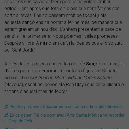
nosaltres ens caracteritzem perquè no volem arribar
enlloc. Hem après que tots els plans que hem fet ens han
sortit al revés. Ens ho passem molt bé tocant junts i
aquesta cançó ens ha portat a fer-ne més, de manera que
estem gravant un nou disc. L’anirem presentant a base de
senzills, i el primer serà 'Nous poemes i velles promeses'.
Després vindrà 'A mi no em cal', i la idea és que el disc surti
per Sant Jordi."
A més de les accions que es fan des de
Sau
, s'han impulsat
d'altres per commemorar i recordar la figura de Sabater,
com el llibre
Cor trencat. Mort i vida de Carles Sabater
(Navona), escrit pel periodista Pep Blay i que es publicarà a
mitjans d'aquest mes de febrer.
Pep Blay: «Carles Sabater és una icona de final del mil·lenni»
29 de gener: Tal dia com avui l'Arts Santa Mònica va recordar
el Grup de Folk