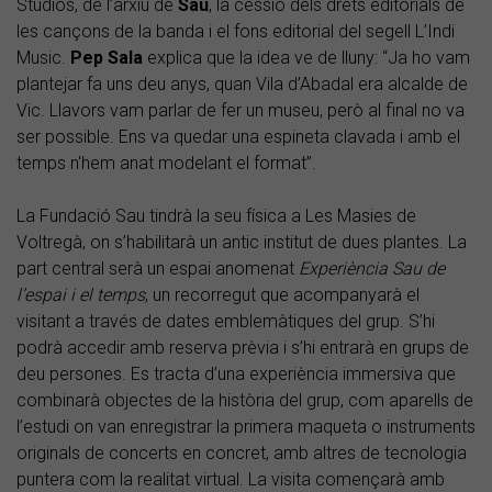
Studios, de l’arxiu de
Sau
, la cessió dels drets editorials de
les cançons de la banda i el fons editorial del segell L’Indi
Music.
Pep Sala
explica que la idea ve de lluny: “Ja ho vam
plantejar fa uns deu anys, quan Vila d’Abadal era alcalde de
Vic. Llavors vam parlar de fer un museu, però al final no va
ser possible. Ens va quedar una espineta clavada i amb el
temps n'hem anat modelant el format”.
La Fundació Sau tindrà la seu física a Les Masies de
Voltregà, on s’habilitarà un antic institut de dues plantes. La
part central serà un espai anomenat
Experiència Sau de
l’espai i el temps
, un recorregut que acompanyarà el
visitant a través de dates emblemàtiques del grup. S’hi
podrà accedir amb reserva prèvia i s’hi entrarà en grups de
deu persones. Es tracta d’una experiència immersiva que
combinarà objectes de la història del grup, com aparells de
l’estudi on van enregistrar la primera maqueta o instruments
originals de concerts en concret, amb altres de tecnologia
puntera com la realitat virtual. La visita començarà amb