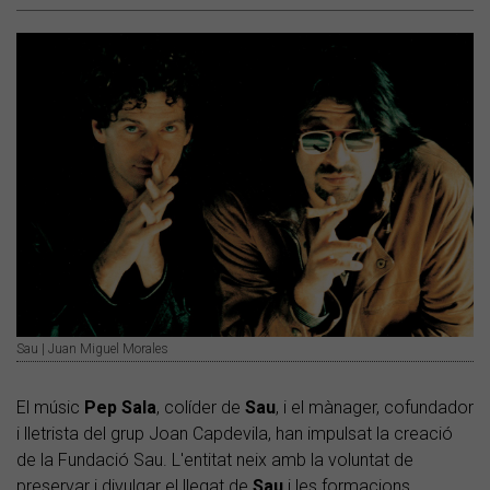
Sau | Juan Miguel Morales
El músic
Pep Sala
, colíder de
Sau
, i el mànager, cofundador
i lletrista del grup Joan Capdevila, han impulsat la creació
de la Fundació Sau. L'entitat neix amb la voluntat de
preservar i divulgar el llegat de
Sau
i les formacions