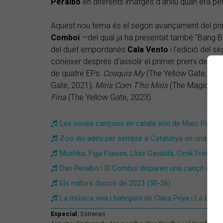
Peralbo
en diferents imatges d'arxiu quan era pet
Aquest nou tema és el segon avançament del pri
Comboi
—del qual ja ha presentat també "Bang
del duet empordanès
Cala Vento
i l'edició del s
conèixer després d'assolir el primer premi del Sona
de quatre EPs:
Cosquis My
(The Yellow Gate, 20
Gate, 2021),
Miris Com T’ho Miris
(The Magic Moun
Fina
(The Yellow Gate, 2023).
Les noves cançons en català són de Marc Parrot 
Zoo diu adeu per sempre a Catalunya en una Tele
Mushka, Figa Flawas, Lluís Gavaldà, Cesk Freixas
Dan Peralbo i El Comboi disparen una cançó d'amo
Els millors discos de 2023 (50-26)
La música viva i bategant de Clara Peya i La Ludw
Especial:
Estrenes