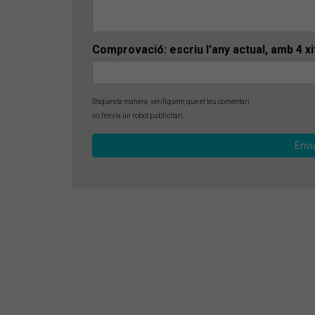
Comprovació: escriu l'any actual, amb 4 x
D'aquesta manera, verifiquem que el teu comentari
no l'envia un robot publicitari.