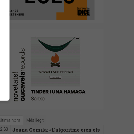
Última hora
Més llegit
Joana Gomila: «L’algoritme eren els
2:30