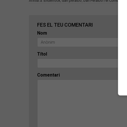
Arxivat a:
Enderrock
,
dan peralbo
,
Dan Peralbo i el Comboi
,
e
FES EL TEU COMENTARI
Nom
Títol
Comentari