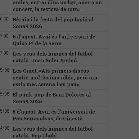
amics, entrar dins un bar, anar a un
concert, la revista de torn»
Bèrnia i la festa del pop fusió al
0:30
Sona9 2026
6 d'agost: Avui és l'aniversari de
7:00
Quico Pi de la Serra
Les veus dels himnes del futbol
7:00
català: Joan Soler Amigó
Les Cruet: «Als primers discos
5/08
sentia moltíssima ràbia, però ara
estic més serena i en pau»
El punk-pop de Beni Dolores al
5/08
Sona9 2026
5 d'agost: Avui és l'aniversari de
5/08
Pau Serrasolsas, de Ginestà
Les veus dels himnes del futbol
4/08
català: Pep Lladó