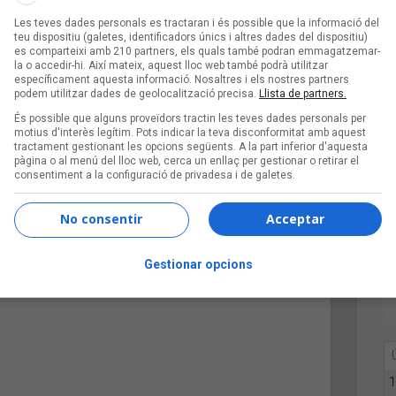
strenes
Les teves dades personals es tractaran i és possible que la informació del
teu dispositiu (galetes, identificadors únics i altres dades del dispositiu)
es comparteixi amb 210 partners, els quals també podran emmagatzemar-
la o accedir-hi. Així mateix, aquest lloc web també podrà utilitzar
específicament aquesta informació. Nosaltres i els nostres partners
podem utilitzar dades de geolocalització precisa.
Llista de partners.
És possible que alguns proveïdors tractin les teves dades personals per
motius d'interès legítim. Pots indicar la teva disconformitat amb aquest
tractament gestionant les opcions següents. A la part inferior d'aquesta
pàgina o al menú del lloc web, cerca un enllaç per gestionar o retirar el
consentiment a la configuració de privadesa i de galetes.
No consentir
Acceptar
Gestionar opcions
1