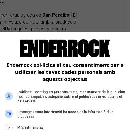
it.
mer llarga durada de
Dan Peralbo i El
 Bang"—, que compta amb la producció
egell Montgrí. El grup es va donar a
9 2021 i fins ara, ha publicat un total
20)
Immaculada concepció
(The Yellow
tain / The Yellow Gate, 2022) i
Cosa
Enderrock sol·licita el teu consentiment per a
utilitzar les teves dades personals amb
amb Joan Dausà, Núria Duran, Colomet, Sau30 i Glaucs
aquests objectius
cogresca multitudinària
 i Socunbohemio, entre les novetats de la setmana
Publicitat i continguts personalitzats, mesurament de la publicitat
i del contingut, investigació sobre el públic i desenvolupament
r interclassista
de serveis
Emmagatzemar informació i/o accedir a la informació d’un
ig Band
dispositiu
Més informació