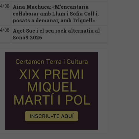
Aina Machuca: «M'encantaria
4/08
col·laborar amb Llum i Sofia Coll i,
posats a demanar, amb Triquell»
Aqet Suc i el seu rock alternatiu al
4/08
Sona9 2026