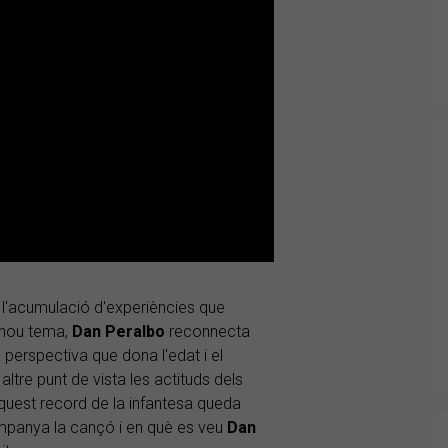
de l'acumulació d'experiències que
t nou tema,
Dan
Peralbo
reconnecta
 perspectiva que dona l'edat i el
altre punt de vista les actituds dels
Aquest record de la infantesa queda
mpanya la cançó i en què es veu
Dan