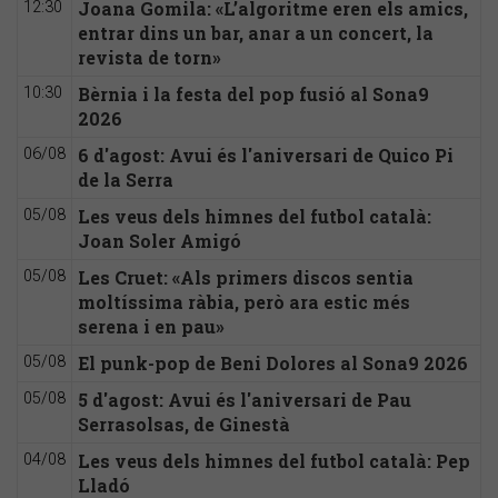
Joana Gomila: «L’algoritme eren els amics,
12:30
entrar dins un bar, anar a un concert, la
revista de torn»
Bèrnia i la festa del pop fusió al Sona9
10:30
2026
6 d'agost: Avui és l'aniversari de Quico Pi
06/08
de la Serra
Les veus dels himnes del futbol català:
05/08
Joan Soler Amigó
Les Cruet: «Als primers discos sentia
05/08
moltíssima ràbia, però ara estic més
serena i en pau»
El punk-pop de Beni Dolores al Sona9 2026
05/08
5 d'agost: Avui és l'aniversari de Pau
05/08
Serrasolsas, de Ginestà
Les veus dels himnes del futbol català: Pep
04/08
Lladó