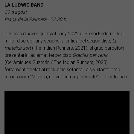
LA LUDWIG BAND
30 d'agost
Plaça de la Palmera · 22.30 h
Després d'haver guanyat l'any 2022 el Premi Enderrock al
millor disc de l'any segons la crítica pel segon disc,
La
mateixa sort
(The Indian Runners, 2021), el grup barceloní
presentarà l'aclamat tercer disc
Gràcies per venir
(Ceràmiques Guzmán / The Indian Runners, 2023),
fortament arrelat al rock dels setanta i els vuitanta amb
temes com "Manela, no vull currar per vostè" o "Contraban".