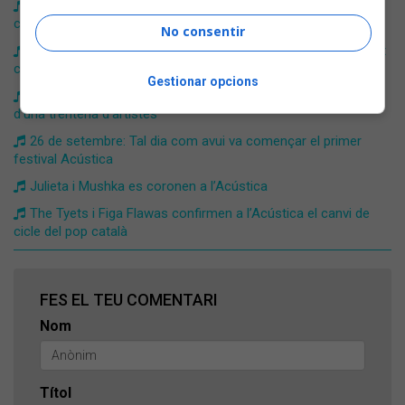
​L'Acústica es consolida com un gran aparador del pop en
català amb The Tyets, Mushka, Maria Jaume i Ginestà
No consentir
Zetak: «La relació que tinc amb els Països Catalans és molt
coherent amb la meva intenció creativa»
Gestionar opcions
L'Acústica torna a ser l'epicentre musical català amb més
d'una trentena d'artistes
26 de setembre: Tal dia com avui va començar el primer
festival Acústica
​Julieta i Mushka es coronen a l’Acústica
The Tyets i Figa Flawas confirmen a l’Acústica el canvi de
cicle del pop català
FES EL TEU COMENTARI
Nom
Títol