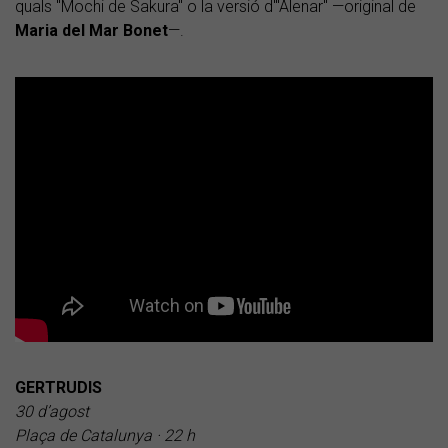
quals "Mochi de Sakura" o la versió d'"Alenar" —original de
Maria del Mar Bonet
—.
GERTRUDIS
30 d’agost
Plaça de Catalunya · 22 h