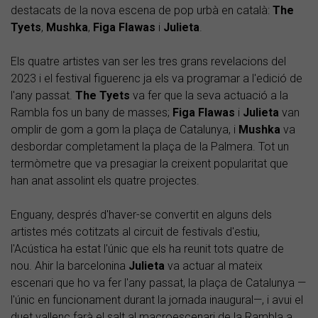
destacats de la nova escena de pop urbà en català:
The
Tyets
,
Mushka
,
Figa Flawas
i
Julieta
.
Els quatre artistes van ser les tres grans revelacions del
2023 i el festival figuerenc ja els va programar a l'edició de
l'any passat.
The Tyets
va fer que la seva actuació a la
Rambla fos un bany de masses;
Figa
Flawas
i
Julieta
van
omplir de gom a gom la plaça de Catalunya, i
Mushka
va
desbordar completament la plaça de la Palmera. Tot un
termòmetre que va presagiar la creixent popularitat que
han anat assolint els quatre projectes.
Enguany, després d'haver-se convertit en alguns dels
artistes més cotitzats al circuit de festivals d'estiu,
l'Acústica ha estat l'únic que els ha reunit tots quatre de
nou. Ahir la barcelonina
Julieta
va actuar al mateix
escenari que ho va fer l'any passat, la plaça de Catalunya —
l'únic en funcionament durant la jornada inaugural—, i avui el
duet vallenc farà el salt al macroescenari de la Rambla a