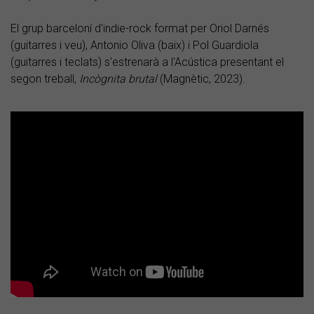
El grup barceloní d'indie-rock format per Oriol Darnés
(guitarres i veu), Antonio Oliva (baix) i Pol Guardiola
(guitarres i teclats) s'estrenarà a l'Acústica presentant el
segon treball,
Incògnita brutal
(Magnètic, 2023).