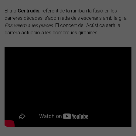
El trio
Gertrudis
, referent de la rumba i la fusió en les
darreres dècades, s’acomiada dels escenaris amb la gira
Ens veiem a les places
. El concert de l’Acústica serà la
darrera actuació a les comarques gironines.