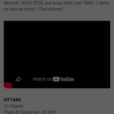
Records, 2023 i 2024), que inclou èxits com "Rikiti", "L'amor
no està de moda" i "Que chévere".
VITTARA
31 d'agost
Plaça de Catalunya · 20.45 h