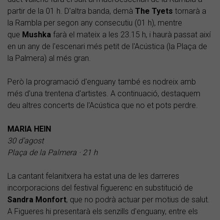
partir de la 01 h. D'altra banda, demà
The Tyets
tornarà a
la Rambla per segon any consecutiu (01 h), mentre
que
Mushka
farà el mateix a les 23.15 h, i haurà passat així
en un any de l'escenari més petit de l'Acústica (la Plaça de
la Palmera) al més gran.
Però la programació d'enguany també es nodreix amb
més d'una trentena d'artistes. A continuació, destaquem
deu altres concerts de l'Acústica que no et pots perdre.
MARIA HEIN
30 d’agost
Plaça de la Palmera · 21 h
La cantant felanitxera ha estat una de les darreres
incorporacions del festival figuerenc en substitució de
Sandra
Monfort
, que no podrà actuar per motius de salut.
A Figueres hi presentarà els senzills d'enguany, entre els