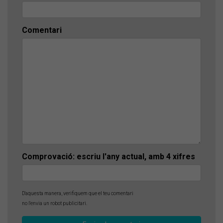
Comentari
Comprovació: escriu l'any actual, amb 4 xifres
D'aquesta manera, verifiquem que el teu comentari
no l'envia un robot publicitari.