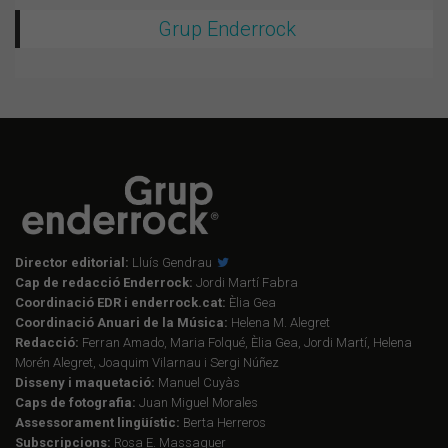
Grup Enderrock
Director editorial:
Lluís Gendrau
Cap de redacció Enderrock:
Jordi Martí Fabra
Coordinació EDR i enderrock.cat:
Èlia Gea
Coordinació Anuari de la Música:
Helena M. Alegret
Redacció:
Ferran Amado, Maria Folqué, Èlia Gea, Jordi Martí, Helena
Morén Alegret, Joaquim Vilarnau i Sergi Núñez
Disseny i maquetació:
Manuel Cuyàs
Caps de fotografia:
Juan Miguel Morales
Assessorament lingüístic:
Berta Herreros
Subscripcions:
Rosa E. Massaguer