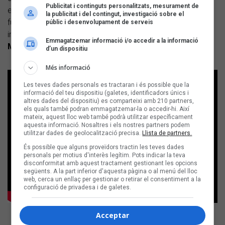
Publicitat i continguts personalitzats, mesurament de
electrònica i instruments tradicionals del País Basc es
la publicitat i del contingut, investigació sobre el
fusionen per reflexionar sobre la identitat. L'àlbum, a més,
públic i desenvolupament de serveis
inclou una cançó cantada en català: "Entre carn i os", amb
Emmagatzemar informació i/o accedir a la informació
Marala
.
d’un dispositiu
Més informació
Les teves dades personals es tractaran i és possible que la
informació del teu dispositiu (galetes, identificadors únics i
altres dades del dispositiu) es comparteixi amb 210 partners,
els quals també podran emmagatzemar-la o accedir-hi. Així
mateix, aquest lloc web també podrà utilitzar específicament
aquesta informació. Nosaltres i els nostres partners podem
utilitzar dades de geolocalització precisa.
Llista de partners.
És possible que alguns proveïdors tractin les teves dades
personals per motius d'interès legítim. Pots indicar la teva
disconformitat amb aquest tractament gestionant les opcions
següents. A la part inferior d'aquesta pàgina o al menú del lloc
web, cerca un enllaç per gestionar o retirar el consentiment a la
configuració de privadesa i de galetes.
Acceptar