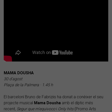
MAMA DOUSHA
30 d’agost
Plaça de la Palmera · 1.45 h
El barceloní Bruno de Fabriziis ha donat a conèixer el seu
projecte musical
Mama
Dousha
amb el díptic més
recent,
Segur que m'equivoco
i
Only hits
(Promo Arts