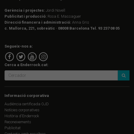
Gerència i projectes:
Jordi Novell
Publicitat i producció:
Rosa E. Massaguer
Direcció financera i administració:
Anna Gris
c. Mallorca, 221, sobreàtic · 08008 Barcelona Tel. 93 237 08 05
Segueix-nos a:
Cerca a Enderrock.cat:
Informació corporativa
Audiència certificada OJD
Notícies corporatives
Història d'Enderrock
Reconeixements
Publicitat
Contacta amb nosaltres