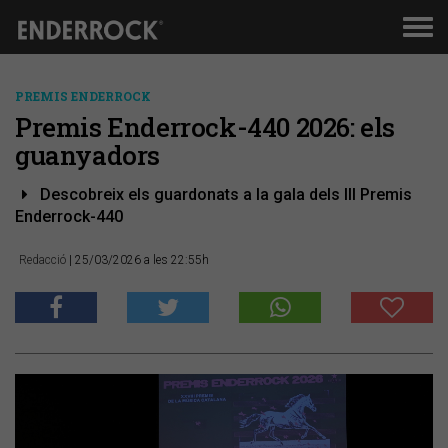
Men
de
nav
PREMIS ENDERROCK
Premis Enderrock-440 2026: els
guanyadors
Descobreix els guardonats a la gala dels III Premis
Enderrock-440
Redacció
| 25/03/2026 a les 22:55h