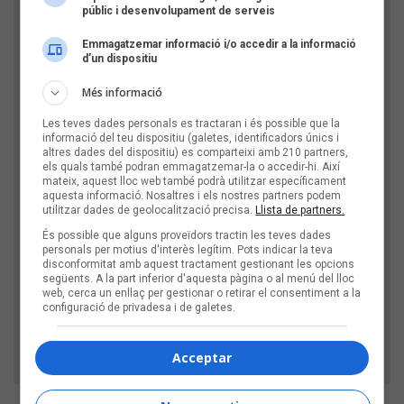
públic i desenvolupament de serveis
Emmagatzemar informació i/o accedir a la informació
d’un dispositiu
Més informació
Les teves dades personals es tractaran i és possible que la
informació del teu dispositiu (galetes, identificadors únics i
altres dades del dispositiu) es comparteixi amb 210 partners,
els quals també podran emmagatzemar-la o accedir-hi. Així
mateix, aquest lloc web també podrà utilitzar específicament
aquesta informació. Nosaltres i els nostres partners podem
Comprovació: escriu l'any actual, amb 4 xifres
utilitzar dades de geolocalització precisa.
Llista de partners.
És possible que alguns proveïdors tractin les teves dades
personals per motius d'interès legítim. Pots indicar la teva
disconformitat amb aquest tractament gestionant les opcions
D'aquesta manera, verifiquem que el teu comentari
següents. A la part inferior d'aquesta pàgina o al menú del lloc
no l'envia un robot publicitari.
web, cerca un enllaç per gestionar o retirar el consentiment a la
configuració de privadesa i de galetes.
Acceptar