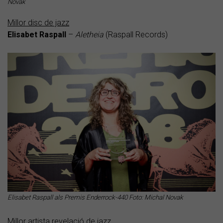
Novak
Millor disc de jazz
Elisabet Raspall
–
Aletheia
(Raspall Records)
Elisabet Raspall als Premis Enderrock-440 Foto: Michal Novak
Millor artista revelació de jazz