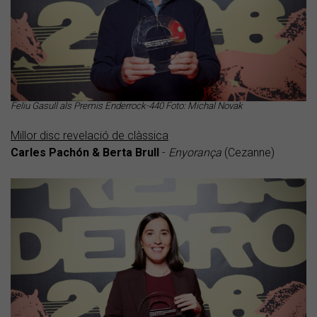
Feliu Gasull als Premis Enderrock-440 Foto: Michal Novak
Millor disc revelació de clàssica
Carles Pachón & Berta Brull
-
Enyorança
(Cezanne)