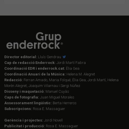
Director editorial:
Lluís Gendrau
Cap de redacció Enderrock:
Jordi Martí Fabra
Coordinació EDR i enderrock.cat:
Èlia Gea
Coordinació Anuari de la Música:
Helena M. Alegret
Redacció:
Ferran Amado, Maria Folqué, Èlia Gea, Jordi Martí, Helena
Morén Alegret, Joaquim Vilarnau i Sergi Núñez
Disseny i maquetació:
Manuel Cuyàs
Caps de fotografia:
Juan Miguel Morales
Assessorament lingüístic:
Berta Herreros
Subscripcions:
Rosa E. Massaguer
Gerència i projectes:
Jordi Novell
Publicitat i producció:
Rosa E. Massaguer