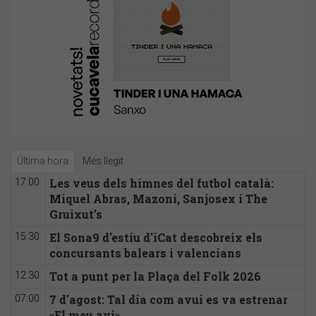
Última hora
Més llegit
Les veus dels himnes del futbol català:
17:00
Miquel Abras, Mazoni, Sanjosex i The
Gruixut’s
El Sona9 d'estiu d'iCat descobreix els
15:30
concursants balears i valencians
Tot a punt per la Plaça del Folk 2026
12:30
7 d'agost: Tal dia com avui es va estrenar
07:00
«El meu avi»