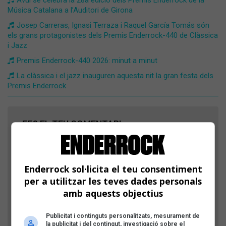
Avui se celebra la 28a edició dels Premis Enderrock de la
Música Catalana a l’Auditori de Girona
Josep Carreras, Ignasi Terraza i Raquel García Tomás són
els grans protagonistes dels Premis Enderrock-440 de Clàssica
i Jazz
Premis Enderrock-440 2026: minut a minut
La clàssica i el jazz inauguren aquesta nit la gran festa dels
Premis Enderrock
FES EL TEU COMENTARI
Nom
Enderrock sol·licita el teu consentiment
Títol
per a utilitzar les teves dades personals
amb aquests objectius
Comentari
Publicitat i continguts personalitzats, mesurament de
la publicitat i del contingut, investigació sobre el