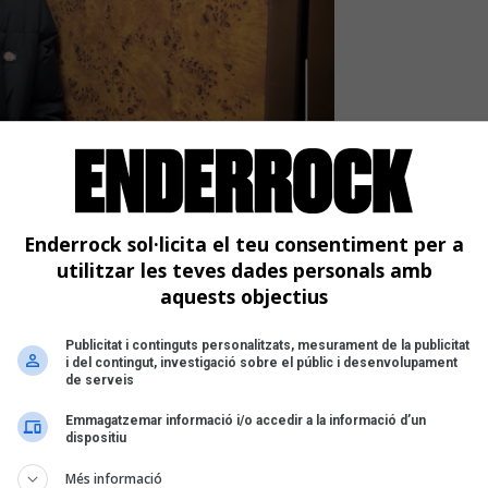
omptarà amb el realitzador
lina
Enderrock sol·licita el teu consentiment per a
utilitzar les teves dades personals amb
l del programa musical 'Clipping', amb una
aquests objectius
actualitat de la creació musical i
Palau o Kuu, entre altres
Publicitat i continguts personalitzats, mesurament de la publicitat
i del contingut, investigació sobre el públic i desenvolupament
de serveis
Emmagatzemar informació i/o accedir a la informació d’un
dispositiu
Més informació