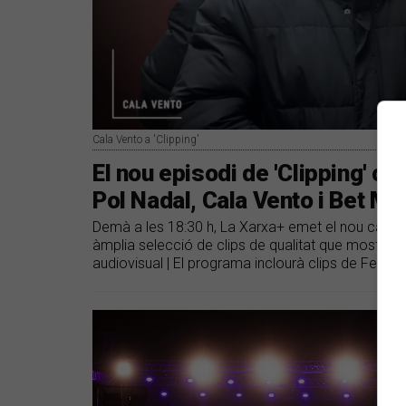
Cala Vento a 'Clipping'
El nou episodi de 'Clipping' c
Pol Nadal, Cala Vento i Bet Mo
Demà a les 18:30 h, La Xarxa+ emet el nou capíto
àmplia selecció de clips de qualitat que mostren l’
audiovisual | El programa inclourà clips de Ferran 