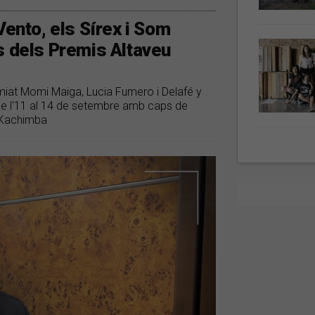
Vento, els Sírex i Som
s dels Premis Altaveu
miat Momi Maiga, Lucia Fumero i Delafé y
a de l'11 al 14 de setembre amb caps de
o Kachimba