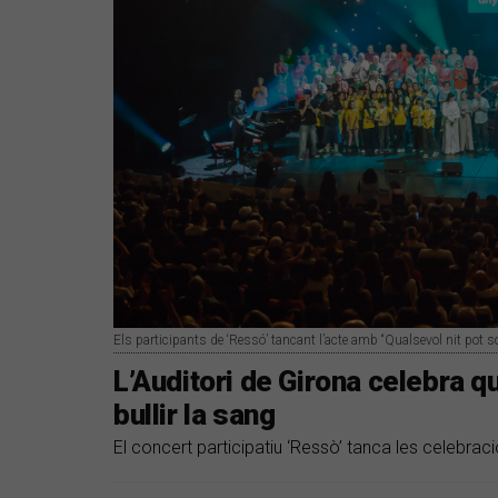
Els participants de ‘Ressó’ tancant l’acte amb “Qualsevol nit pot s
L’Auditori de Girona celebra q
bullir la sang
El concert participatiu ‘Ressò’ tanca les celebrac