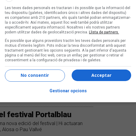
Les teves dades personals es tractaran i és possible que la informació del
teu dispositiu (galetes, identificadors únics i altres dades del dispositiu)
es comparteixi amb 210 partners, els quals també podran emmagatzemar-
la o accedir-hi. Així mateix, aquest lloc web també podrà utilitzar
específicament aquesta informació. Nosaltres i els nostres partners
podem utilitzar dades de geolocalització precisa.
Llista de partners.
És possible que alguns proveïdors tractin les teves dades personals per
motius d'interès legítim. Pots indicar la teva disconformitat amb aquest
tractament gestionant les opcions següents. A la part inferior d'aquesta
pàgina o al menú del lloc web, cerca un enllaç per gestionar o retirar el
consentiment a la configuració de privadesa i de galetes.
No consentir
Acceptar
Gestionar opcions
l festival Portalblau
na nova edició del festival | Hi actuaran
, Alosa o Pau Vallvé