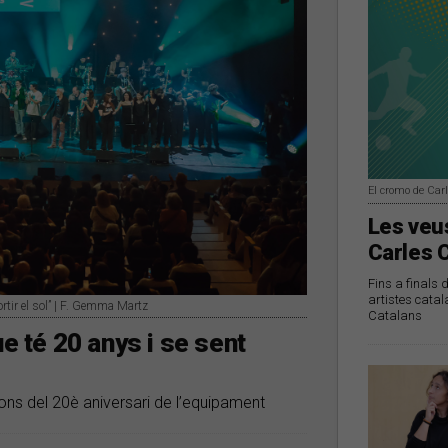
El cromo de Car
Les veus
Carles 
Fins a finals 
artistes catal
ortir el sol” | F. Gemma Martz
Catalans
ue té 20 anys i se sent
ions del 20è aniversari de l’equipament