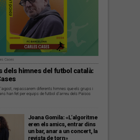
les Cases
 dels himnes del futbol català:
Cases
d'agost, repassarem diferents himnes que els grups i
ans han fet per equips de futbol d'arreu dels Països
Joana Gomila: «L’algoritme
eren els amics, entrar dins
un bar, anar a un concert, la
revista de torn»