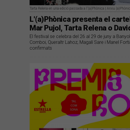
Tarta Relena en una edició passada a l'(a)Phònica | Arxiu (a)Phòni
L'(a)Phònica presenta el cart
Mar Pujol, Tarta Relena o Dav
El festival se celebra del 26 al 29 de juny a Bany
Comboi, Queraltr Lahoz, Magalí Sare i Manel Fortià
confirmats