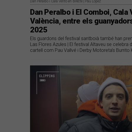
Dan Peralbo i Cala Vento en directe | Pau López
Dan Peralbo i El Comboi, Cala 
València, entre els guanyador
2025
Els guardons del festival santboià també han pre
Las Flores Azules | El festival Altaveu se celebr
cartell com Pau Vallvé i Derby Motoreta’s Burrit