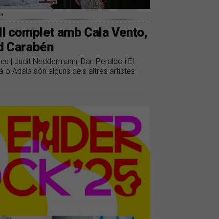
ca
ell complet amb Cala Vento,
id Carabén
oles | Judit Neddermann, Dan Peralbo i El
 o Adala són alguns dels altres artistes