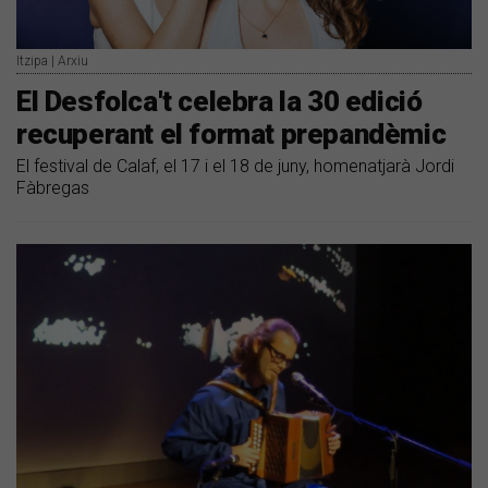
Itzipa | Arxiu
El Desfolca't celebra la 30 edició
recuperant el format prepandèmic
El festival de Calaf, el 17 i el 18 de juny, homenatjarà Jordi
Fàbregas