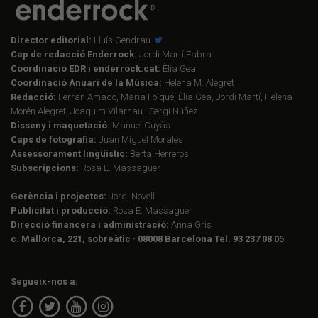
Director editorial:
Lluís Gendrau
Cap de redacció Enderrock:
Jordi Martí Fabra
Coordinació EDR i enderrock.cat:
Èlia Gea
Coordinació Anuari de la Música:
Helena M. Alegret
Redacció:
Ferran Amado, Maria Folqué, Èlia Gea, Jordi Martí, Helena
Morén Alegret, Joaquim Vilarnau i Sergi Núñez
Disseny i maquetació:
Manuel Cuyàs
Caps de fotografia:
Juan Miguel Morales
Assessorament lingüístic:
Berta Herreros
Subscripcions:
Rosa E. Massaguer
Gerència i projectes:
Jordi Novell
Publicitat i producció:
Rosa E. Massaguer
Direcció financera i administració:
Anna Gris
c. Mallorca, 221, sobreàtic · 08008 Barcelona Tel. 93 237 08 05
Segueix-nos a: