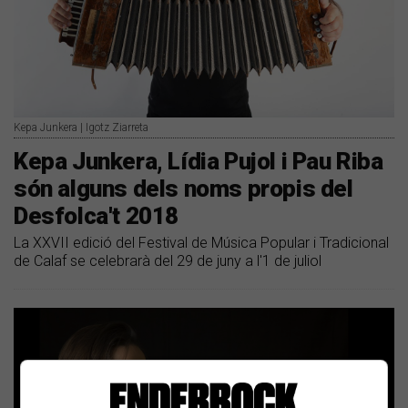
Kepa Junkera | Igotz Ziarreta
Kepa Junkera, Lídia Pujol i Pau Riba
són alguns dels noms propis del
Desfolca't 2018
La XXVII edició del Festival de Música Popular i Tradicional
de Calaf se celebrarà del 29 de juny a l'1 de juliol