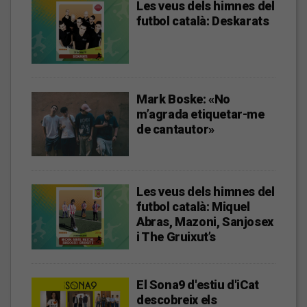
Les veus dels himnes del
futbol català: Deskarats
Mark Boske: «No
m’agrada etiquetar-me
de cantautor»
Les veus dels himnes del
futbol català: Miquel
Abras, Mazoni, Sanjosex
i The Gruixut’s
El Sona9 d'estiu d'iCat
descobreix els