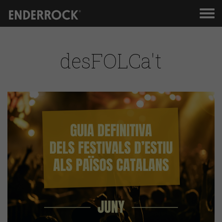
Men
de
nav
desFOLCa't