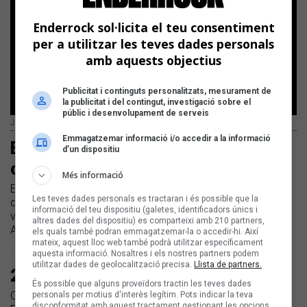
Enderrock sol·licita el teu consentiment
per a utilitzar les teves dades personals
amb aquests objectius
Publicitat i continguts personalitzats, mesurament de
la publicitat i del contingut, investigació sobre el
públic i desenvolupament de serveis
Judit Neddermann | Juan Miguel Morales
Emmagatzemar informació i/o accedir a la informació
El Desfolca't omple de folk els
d’un dispositiu
carrers de Calaf
Més informació
El festival de música tradicional i popular tindrà lloc el
Les teves dades personals es tractaran i és possible que la
dissabte 17 de juny i tancarà el diumenge 18 amb un
informació del teu dispositiu (galetes, identificadors únics i
vermut musical | Luar na Lubre, Judit Neddermann, Les
altres dades del dispositiu) es comparteixi amb 210 partners,
Absentes i Che Sudaka són alguns dels noms del cartell
els quals també podran emmagatzemar-la o accedir-hi. Així
mateix, aquest lloc web també podrà utilitzar específicament
aquesta informació. Nosaltres i els nostres partners podem
utilitzar dades de geolocalització precisa.
Llista de partners.
25 anys de desFOLCa't
És possible que alguns proveïdors tractin les teves dades
Calaf s'omple de música popular del 17 al 19 de juny
personals per motius d'interès legítim. Pots indicar la teva
disconformitat amb aquest tractament gestionant les opcions