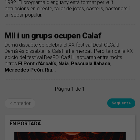
1992. El programa d'enguany està format per vuit
actuacions en directe, taller de jotes, castells, bastoners i
un sopar popular.
Mil i un grups ocupen Calaf
Demà dissabte se celebra el XX festival DesFOLCa't!
Demà és dissabte i a Calaf hi ha mercat. Però també la XX
edició del festival DesFOLCa't! Hi actuaran entre molts
altres
El Pont d'Arcalís
,
Naia
,
Pascuala Ilabaca
,
Mercedes Peón
,
Riu
...
Pàgina 1 de 1
< Anterior
Següent >
EN PORTADA