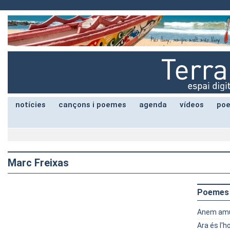
notícies
cançons i poemes
agenda
vídeos
poe
Marc Freixas
Poemes
Anem am
Ara és l'h