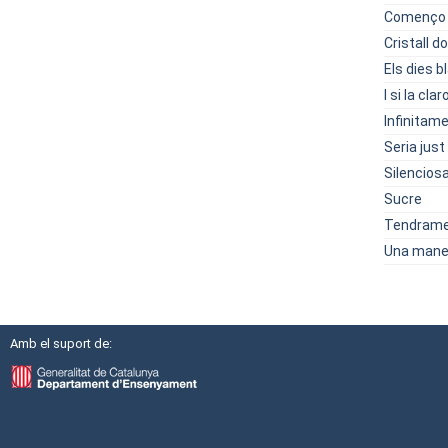
Començo 
Cristall do
Els dies b
I si la cla
Infinitame
Seria just
Silencio
Sucre
Tendrament
Una maner
Amb el suport de: