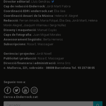
Director editorial:
Lluís Gendrau
Cap de redacció Enderrock:
Jordi Martí Fabra
Coordinació EDR i enderrock.cat:
Èlia Gea
Coordinació Anuari de la Música:
Helena M. Alegret
Redacció:
Ferran Amado, Maria Folqué, Èlia Gea, Jordi Martí, Helena
Morén Alegret, Joaquim Vilarnau i Sergi Núñez
Disseny i maquetació:
Manuel Cuyàs
Caps de fotografia:
Juan Miguel Morales
Assessorament lingüístic:
Berta Herreros
Subscripcions:
Rosa E. Massaguer
Gerència i projectes:
Jordi Novell
Publicitat i producció:
Rosa E. Massaguer
Direcció financera i administració:
Anna Gris
c. Mallorca, 221, sobreàtic · 08008 Barcelona Tel. 93 237 08 05
Segueix-nos a:
Cerca a Enderrock.cat: