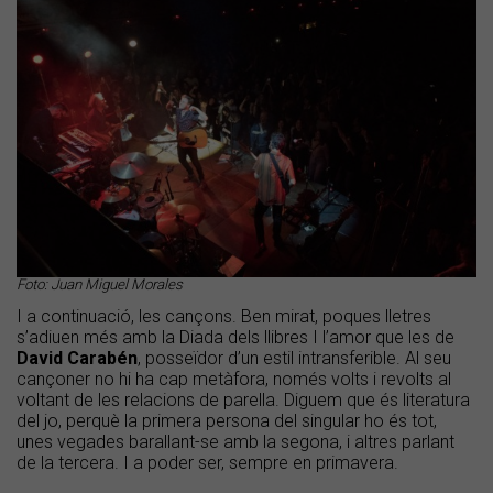
Foto: Juan Miguel Morales
I a continuació, les cançons. Ben mirat, poques lletres
s’adiuen més amb la Diada dels llibres I l’amor que les de
David Carabén
, posseïdor d’un estil intransferible. Al seu
cançoner no hi ha cap metàfora, només volts i revolts al
voltant de les relacions de parella. Diguem que és literatura
del jo, perquè la primera persona del singular ho és tot,
unes vegades barallant-se amb la segona, i altres parlant
de la tercera. I a poder ser, sempre en primavera.