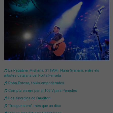
La Pegatina, Mishima, 31 FAM i Núria Graham, entre els
artistes catalans del Porta Ferrada
Roba Estesa, folkis empoderades
Compte enrere per al 10è Vijazz Penedès
Les sinergies de l'Auditori
'Trespuntzero', més que un disc