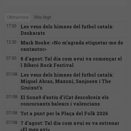
Última hora
Més llegit
Les veus dels himnes del futbol català:
17:00
Deskarats
Mark Boske: «No m’agrada etiquetar-me de
12:30
cantautor»
8 d'agost: Tal dia com avui va començar el
07:00
I Biberó Rock Festival
Les veus dels himnes del futbol català:
07/08
Miquel Abras, Mazoni, Sanjosex i The
Gruixut’s
El Sona9 d'estiu d'iCat descobreix els
07/08
concursants balears i valencians
Tot a punt per la Plaça del Folk 2026
07/08
7 d'agost: Tal dia com avui es va estrenar
07/08
«El meu avi»