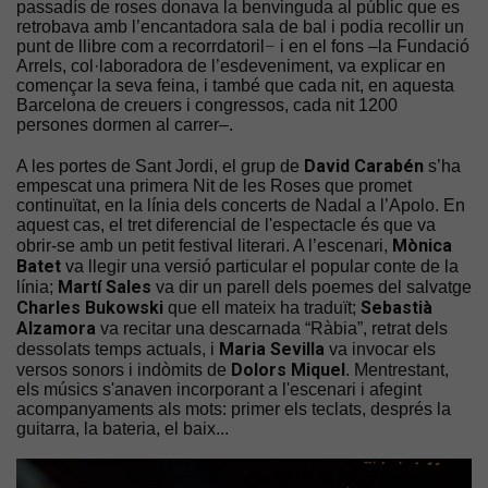
passadís de roses donava la benvinguda al públic que es
retrobava amb l’encantadora sala de bal i podia recollir un
punt de llibre com a recorrdatoril
–
i en el fons –la Fundació
Arrels, col·laboradora de l’esdeveniment, va explicar en
començar la seva feina, i també que cada nit, en aquesta
Barcelona de creuers i congressos, cada nit 1200
persones dormen al carrer–.
David Carabén
A les portes de Sant Jordi, el grup de
s’ha
empescat una primera Nit de les Roses que promet
continuïtat, en la línia dels concerts de Nadal a l’Apolo. En
aquest cas, el tret diferencial de l'espectacle és que va
Mònica
obrir-se amb un petit festival literari. A l’escenari,
Batet
va llegir una versió particular el popular conte de la
Martí Sales
línia;
va dir un parell dels poemes del salvatge
Charles Bukowski
Sebastià
que ell mateix ha traduït;
Alzamora
va recitar una descarnada “Ràbia”, retrat dels
Maria Sevilla
dessolats temps actuals, i
va invocar els
Dolors Miquel
versos sonors i indòmits de
. Mentrestant,
els músics s'anaven incorporant a l'escenari i afegint
acompanyaments als mots: primer els teclats, després la
guitarra, la bateria, el baix...