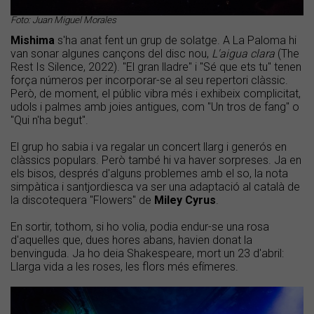
Foto: Juan Miguel Morales
Mishima
s'ha anat fent un grup de solatge. A La Paloma hi
van sonar algunes cançons del disc nou,
L'aigua clara
(The
Rest Is Silence, 2022). "El gran lladre" i "Sé que ets tu" tenen
força números per incorporar-se al seu repertori clàssic.
Però, de moment, el públic vibra més i exhibeix complicitat,
udols i palmes amb joies antigues, com "Un tros de fang" o
"Qui n'ha begut".
El grup ho sabia i va regalar un concert llarg i generós en
clàssics populars. Però també hi va haver sorpreses. Ja en
els bisos, després d'alguns problemes amb el so, la nota
simpàtica i santjordiesca va ser una adaptació al català de
la discotequera "Flowers" de
Miley Cyrus
.
En sortir, tothom, si ho volia, podia endur-se una rosa
d'aquelles que, dues hores abans, havien donat la
benvinguda. Ja ho deia Shakespeare, mort un 23 d'abril:
Llarga vida a les roses, les flors més efímeres.