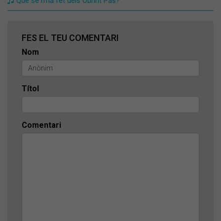
Què se n'ha fet dels Obrint Pas?
FES EL TEU COMENTARI
Nom
Títol
Comentari