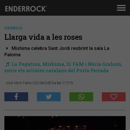
Men
de
nav
CRÒNICA
Llarga vida a les roses
Mishima celebra Sant Jordi reobrint la sala La
Paloma
La Pegatina, Mishima, 31 FAM i Núria Graham,
entre els artistes catalans del Porta Ferrada
Jordi Martí Fabra
| 22/04/2023 a les 17:21h