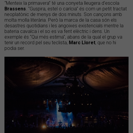
“Menteix la primavera” té una conyeta lleugera d’escola
Brassens
. "Guspira, estel o carícia" és com un petit tractat
neoplatònic de menys de dos minuts. Son cançons amb
molta molla literària. Però la marca de la casa són els
desastres quotidians i les angoixes existencials mentre la
bateria cavalca i el so es va fent elèctric i dens. Un
exemple és "Qui més estima", abans de la qual el grup va
tenir un record pel seu teclista,
Marc Lloret
, que no hi
podia ser.