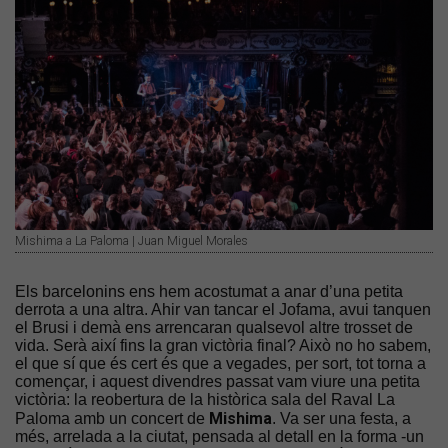
Mishima a La Paloma | Juan Miguel Morales
Els barcelonins ens hem acostumat a anar d’una petita
derrota a una altra. Ahir van tancar el Jofama, avui tanquen
el Brusi i demà ens arrencaran qualsevol altre trosset de
vida. Serà així fins la gran victòria final? Això no ho sabem,
el que sí que és cert és que a vegades, per sort, tot torna a
començar, i aquest divendres passat vam viure una petita
victòria: la reobertura de la històrica sala del Raval La
Mishima
Paloma amb un concert de
. Va ser una festa, a
més, arrelada a la ciutat, pensada al detall en la forma -un