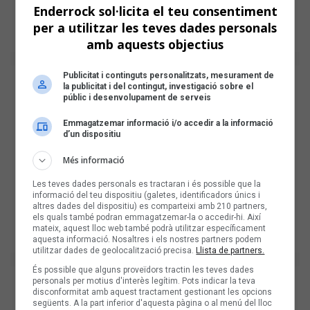
Enderrock sol·licita el teu consentiment
per a utilitzar les teves dades personals
amb aquests objectius
Publicitat i continguts personalitzats, mesurament de
la publicitat i del contingut, investigació sobre el
públic i desenvolupament de serveis
Emmagatzemar informació i/o accedir a la informació
d’un dispositiu
Més informació
Les teves dades personals es tractaran i és possible que la
informació del teu dispositiu (galetes, identificadors únics i
altres dades del dispositiu) es comparteixi amb 210 partners,
els quals també podran emmagatzemar-la o accedir-hi. Així
mateix, aquest lloc web també podrà utilitzar específicament
aquesta informació. Nosaltres i els nostres partners podem
utilitzar dades de geolocalització precisa.
Llista de partners.
És possible que alguns proveïdors tractin les teves dades
personals per motius d'interès legítim. Pots indicar la teva
disconformitat amb aquest tractament gestionant les opcions
següents. A la part inferior d'aquesta pàgina o al menú del lloc