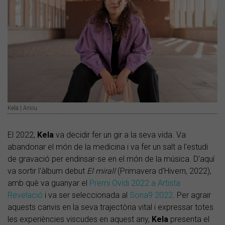
Kela | Arxiu
El 2022,
Kela
va decidir fer un gir a la seva vida. Va
abandonar el món de la medicina i va fer un salt a l'estudi
de gravació per endinsar-se en el món de la música. D'aquí
va sortir l'àlbum debut
El mirall
(Primavera d'Hivern, 2022),
amb què va guanyar el
Premi Ovidi 2022 a Artista
Revelació
i va ser seleccionada al
Sona9 2022
. Per agrair
aquests canvis en la seva trajectòria vital i expressar totes
les experiències viscudes en aquest any,
Kela
presenta el