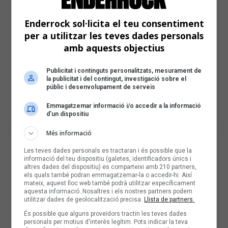
Enderrock sol·licita el teu consentiment
per a utilitzar les teves dades personals
amb aquests objectius
Publicitat i continguts personalitzats, mesurament de
la publicitat i del contingut, investigació sobre el
públic i desenvolupament de serveis
Emmagatzemar informació i/o accedir a la informació
d’un dispositiu
Més informació
Les teves dades personals es tractaran i és possible que la
informació del teu dispositiu (galetes, identificadors únics i
altres dades del dispositiu) es comparteixi amb 210 partners,
els quals també podran emmagatzemar-la o accedir-hi. Així
mateix, aquest lloc web també podrà utilitzar específicament
aquesta informació. Nosaltres i els nostres partners podem
utilitzar dades de geolocalització precisa.
Llista de partners.
És possible que alguns proveïdors tractin les teves dades
personals per motius d'interès legítim. Pots indicar la teva