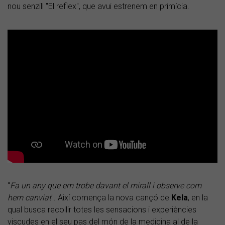
nou senzill "El reflex", que avui estrenem en primícia.
"
Fa un any que em trobe davant el mirall i observe com
hem canviat
"
.
Així comença la nova cançó de
Kela
, en la
qual busca recollir totes les sensacions i experiències
viscudes en el seu pas del món de la medicina al de la