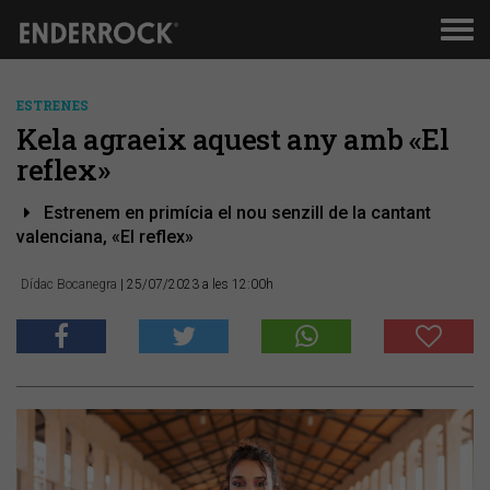
Men
de
nav
ESTRENES
Kela agraeix aquest any amb «El
reflex»
Estrenem en primícia el nou senzill de la cantant
valenciana, «El reflex»
Dídac Bocanegra
| 25/07/2023 a les 12:00h