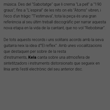
música. Des del "Sabotatge" que li crema "La pell" a "190
graus", fins a "L'espiral" de les nits on els "Àtoms" vibren, i
l'eco d'un tràgic "T'estimava", tota la peça és una gran
referència al seu últim treball discogràfic per narrar aquesta
nova etapa en la vida de la cantant, que no vol "Rebobinar".
De tots aquests records i uns solitaris acords amb la seva
guitarra neix la idea d'"El reflex". Amb unes vocalitzacions
que destaquen per sobre de la resta
d'instruments,
Kela
canta sobre una atmosfera de
sintetitzadors i instruments distorsionats que segueix en
línia amb l'estil electrònic del seu anterior disc.