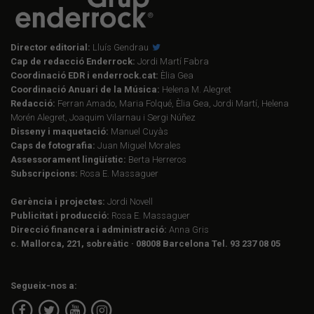
Director editorial:
Lluís Gendrau
Cap de redacció Enderrock:
Jordi Martí Fabra
Coordinació EDR i enderrock.cat:
Èlia Gea
Coordinació Anuari de la Música:
Helena M. Alegret
Redacció:
Ferran Amado, Maria Folqué, Èlia Gea, Jordi Martí, Helena
Morén Alegret, Joaquim Vilarnau i Sergi Núñez
Disseny i maquetació:
Manuel Cuyàs
Caps de fotografia:
Juan Miguel Morales
Assessorament lingüístic:
Berta Herreros
Subscripcions:
Rosa E. Massaguer
Gerència i projectes:
Jordi Novell
Publicitat i producció:
Rosa E. Massaguer
Direcció financera i administració:
Anna Gris
c. Mallorca, 221, sobreàtic · 08008 Barcelona Tel. 93 237 08 05
Segueix-nos a: