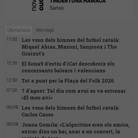
Última hora
Més llegit
Les veus dels himnes del futbol català:
17:00
Miquel Abras, Mazoni, Sanjosex i The
Gruixut’s
El Sona9 d'estiu d'iCat descobreix els
15:30
concursants balears i valencians
Tot a punt per la Plaça del Folk 2026
12:30
7 d'agost: Tal dia com avui es va estrenar
07:00
«El meu avi»
Les veus dels himnes del futbol català:
06/08
Carles Cases
Joana Gomila: «L’algoritme eren els amics,
06/08
entrar dins un bar, anar a un concert, la