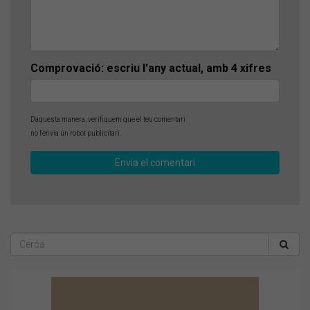
Comprovació: escriu l'any actual, amb 4 xifres
D'aquesta manera, verifiquem que el teu comentari
no l'envia un robot publicitari.