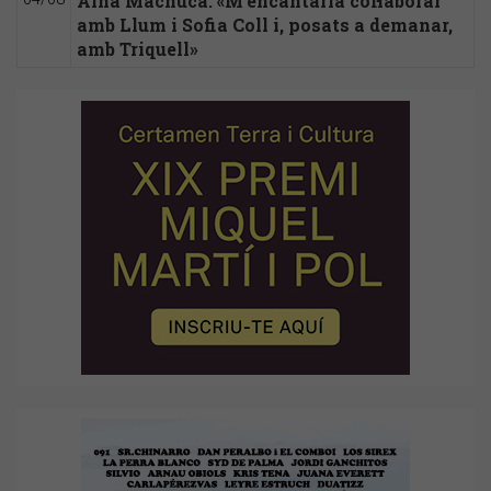
Aina Machuca: «M'encantaria col·laborar
amb Llum i Sofia Coll i, posats a demanar,
amb Triquell»