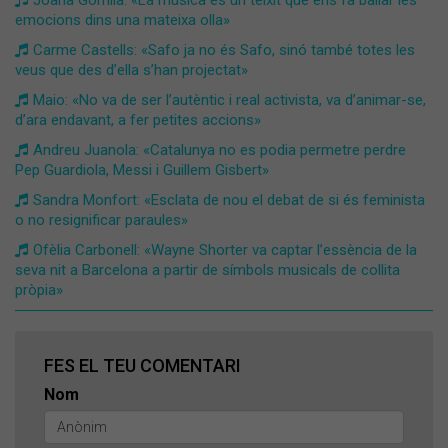
Joana Gomila: «La música és un teixit que ens fa ballar les
emocions dins una mateixa olla»
Carme Castells: «Safo ja no és Safo, sinó també totes les
veus que des d’ella s’han projectat»
Maio: «No va de ser l’autèntic i real activista, va d’animar-se,
d’ara endavant, a fer petites accions»
Andreu Juanola: «Catalunya no es podia permetre perdre
Pep Guardiola, Messi i Guillem Gisbert»
Sandra Monfort: «Esclata de nou el debat de si és feminista
o no resignificar paraules»
Ofèlia Carbonell: «Wayne Shorter va captar l’essència de la
seva nit a Barcelona a partir de símbols musicals de collita
pròpia»
FES EL TEU COMENTARI
Nom