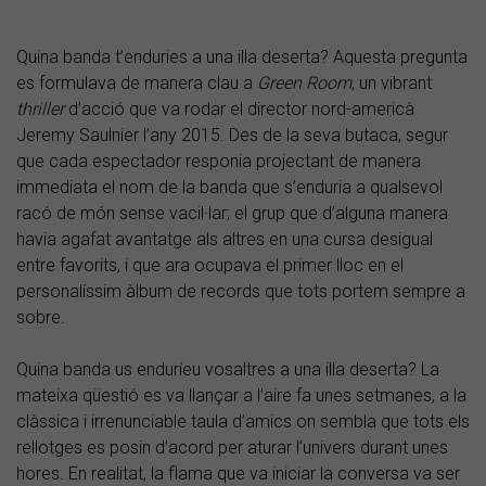
Quina banda t’enduries a una illa deserta? Aquesta pregunta
es formulava de manera clau a
Green Room
, un vibrant
thriller
d’acció que va rodar el director nord-americà
Jeremy Saulnier l’any 2015. Des de la seva butaca, segur
que cada espectador responia projectant de manera
immediata el nom de la banda que s’enduria a qualsevol
racó de món sense vacil·lar; el grup que d’alguna manera
havia agafat avantatge als altres en una cursa desigual
entre favorits, i que ara ocupava el primer lloc en el
personalíssim àlbum de records que tots portem sempre a
sobre.
Quina banda us enduríeu vosaltres a una illa deserta? La
mateixa qüestió es va llançar a l’aire fa unes setmanes, a la
clàssica i irrenunciable taula d’amics on sembla que tots els
rellotges es posin d’acord per aturar l’univers durant unes
hores. En realitat, la flama que va iniciar la conversa va ser