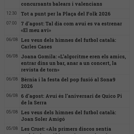
concursants balears i valencians
Tot a punt per la Plaça del Folk 2026
12:30
7 d'agost: Tal dia com avui es va estrenar
07:00
«El meu avi»
Les veus dels himnes del futbol català:
06/08
Carles Cases
Joana Gomila: «L’algoritme eren els amics,
06/08
entrar dins un bar, anar a un concert, la
revista de torn»
Bèrnia i la festa del pop fusió al Sona9
06/08
2026
6 d'agost: Avui és l'aniversari de Quico Pi
06/08
de la Serra
Les veus dels himnes del futbol català:
05/08
Joan Soler Amigó
Les Cruet: «Als primers discos sentia
05/08