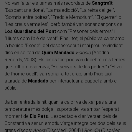
No van faltar els temes més recordats de
Sangtraït
,
“Buscant una dona”, “La maledicció”, “La reina del gel”,
“Somnis entre boires”, “Freddie Memorium”, “El guerrer” o
“Les creus vermelles”, però també van sonar cançons de
Los Guardians del Pont
com “Presoner dels errors” i
“Lliures com l'alè del vent”. Fins i tot, el públic va xalar amb
la bonica “Èxode”, del desapercebut i mai prou reivindicat
disc en solitari de
Quim Mandado
Eclosió
(Ariadna
Records, 2003). Els bisos tampoc van decebre i els temes
que tothom esperava, “Els senyors de les pedres” i “El vol
de l'home ocell”, van sonar a tot drap, amb l'habitual
aturada de
Mandado
per interactuar a cappella amb el
públic.
Ja ben entrada la nit, quan la calor va deixar pas a una
temperatura més dolça i suportable, va arribar l'esperat
moment de
Els Pets
. L'espectacle d'aniversari dels de
Constantí va ser un emotiu viatge íntegre per dos dels seus
grans discos:
Agost
(DiscMedi, 2004) i
Bon dia
(DiscMedi,