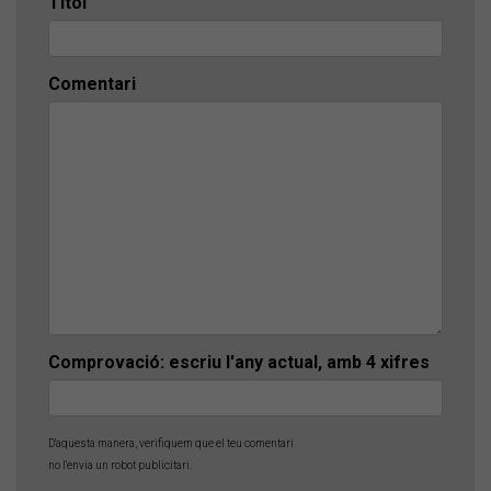
Títol
Comentari
Comprovació: escriu l'any actual, amb 4 xifres
D'aquesta manera, verifiquem que el teu comentari
no l'envia un robot publicitari.