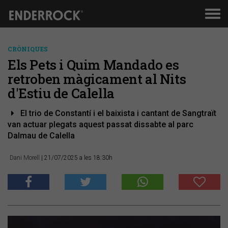
Men
de
nav
CRÒNIQUES
Els Pets i Quim Mandado es
retroben màgicament al Nits
d'Estiu de Calella
El trio de Constantí i el baixista i cantant de Sangtraït
van actuar plegats aquest passat dissabte al parc
Dalmau de Calella
Dani Morell
| 21/07/2025 a les 18:30h