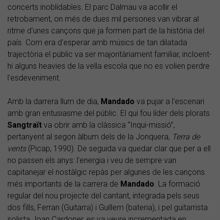
concerts inoblidables. El parc Dalmau va acollir el
retrobament, on més de dues mil persones van vibrar al
ritme d'unes cançons que ja formen part de la història del
país. Com era d'esperar amb músics de tan dilatada
trajectòria el públic va ser majoritàriament familiar, incloent-
hi alguns heavies de la vella escola que no es volien perdre
l'esdeveniment.
Amb la darrera llum de dia,
Mandado
va pujar a l'escenari
amb gran entusiasme del públic. El qui fou líder dels plorats
Sangtraït
va obrir amb la clàssica “Inqui-missió”,
pertanyent al segon àlbum dels de la Jonquera,
Terra de
vents
(Picap, 1990). De seguida va quedar clar que per a ell
no passen els anys: l'energia i veu de sempre van
capitanejar el nostàlgic repàs per algunes de les cançons
més importants de la carrera de
Mandado
. La formació
regular del nou projecte del cantant, integrada pels seus
dos fills, Ferran (Guitarra) i Guillem (bateria), i pel guitarrista
solista Joan Cardoner, es va veure incrementada en