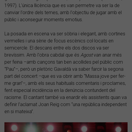
1997). L'única llicència que es van permetre va ser la de
canviar l'ordre dels temes, amb l'objectiu de jugar amb el
públic i aconseguir moments emotius.
La posada en escena va ser sòbria i elegant, amb cortines
vermelles i una sèrie de focus escènics col·locats en
semicercle. El descans entre els dos discos va ser
brevíssim. Amb l'obra cabdal que és
Agost
van anar més
per feina –amb cançons tan ben acollides pel públic com
“Pau”–, però un pletòric Gavaldà va saber farcir la segona
part del concert –que es va obrir amb “Massa jove per fer-
me gran”–, amb els seus habituals comentaris i proclames,
fent especial incidència en la denúncia contundent del
racisme. El cantant també va enardir els assistents quan va
definir l'aclamat Joan Reig com “una república independent
en si mateixa”.