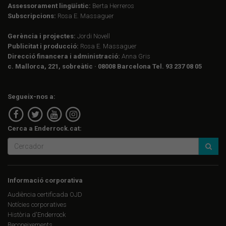
Assessorament lingüístic:
Berta Herreros
Subscripcions:
Rosa E. Massaguer
Gerència i projectes:
Jordi Novell
Publicitat i producció:
Rosa E. Massaguer
Direcció financera i administració:
Anna Gris
c. Mallorca, 221, sobreàtic · 08008 Barcelona Tel. 93 237 08 05
Segueix-nos a:
Cerca a Enderrock.cat:
Informació corporativa
Audiència certificada OJD
Notícies corporatives
Història d'Enderrock
Reconeixements