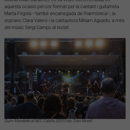
aquesta ocasió pel cor format per la cantant i guitarrista
Marta Frigola –també encarregada de l'harmònica–, la
soprano Clara Valero i la cantautora Miriam Aguado, a més
del músic Sergi Camps al teclat.
Quim Mandado al NEC Calella 2025 Foto: Dani Morell