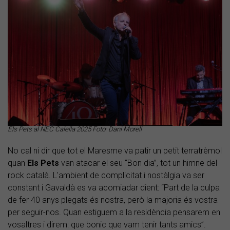
Els Pets al NEC Calella 2025 Foto: Dani Morell
No cal ni dir que tot el Maresme va patir un petit terratrèmol
quan
Els Pets
van atacar el seu “Bon dia”, tot un himne del
rock català. L'ambient de complicitat i nostàlgia va ser
constant i Gavaldà es va acomiadar dient: “Part de la culpa
de fer 40 anys plegats és nostra, però la majoria és vostra
per seguir-nos. Quan estiguem a la residència pensarem en
vosaltres i direm: que bonic que vam tenir tants amics”.