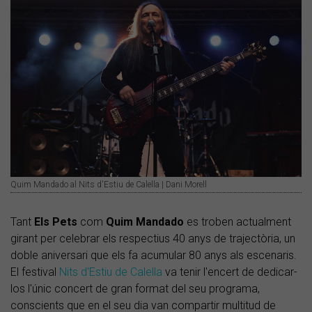
Quim Mandado al Nits d'Estiu de Calella | Dani Morell
Tant
Els Pets
com
Quim Mandado
es troben actualment
girant per celebrar els respectius 40 anys de trajectòria, un
doble aniversari que els fa acumular 80 anys als escenaris.
El festival
Nits d'Estiu de Calella
va tenir l'encert de dedicar-
los l'únic concert de gran format del seu programa,
conscients que en el seu dia van compartir multitud de