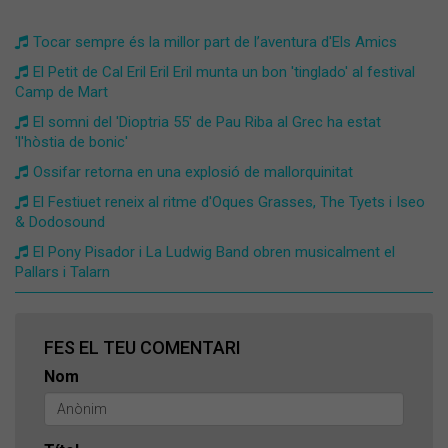
​Tocar sempre és la millor part de l’aventura d'Els Amics
El Petit de Cal Eril Eril Eril munta un bon 'tinglado' al festival
Camp de Mart
El somni del 'Dioptria 55' de Pau Riba al Grec ha estat
'l'hòstia de bonic'
Ossifar retorna en una explosió de mallorquinitat
El Festiuet reneix al ritme d'Oques Grasses, The Tyets i Iseo
& Dodosound
El Pony Pisador i La Ludwig Band obren musicalment el
Pallars i Talarn
FES EL TEU COMENTARI
Nom