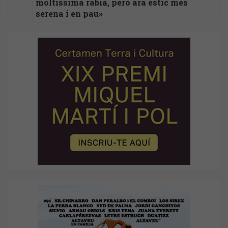
moltíssima ràbia, però ara estic més
serena i en pau»