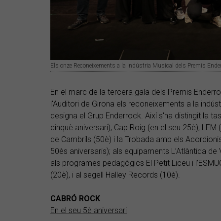
Els onze Reconeixements a la Indústria Musical dels Premis Ende
En el marc de la tercera gala dels Premis Enderr
l'Auditori de Girona els reconeixements a la indú
designa el Grup Enderrock. Així s'ha distingit la t
cinquè aniversari), Cap Roig (en el seu 25è), LEM 
de Cambrils (50è) i la Trobada amb els Acordionis
50ès aniversaris); als equipaments L’Atlàntida de 
als programes pedagògics El Petit Liceu i l’ESMUC 
(20è), i al segell Halley Records (10è).
CABRÓ ROCK
En el seu 5è aniversari