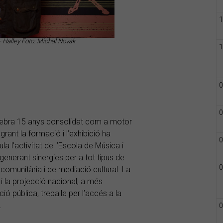
1
 Halley Foto: Michal Novak
1
0
0
elebra 15 anys consolidat com a motor
egrant la formació i l’exhibició ha
0
a l’activitat de l’Escola de Música i
generant sinergies per a tot tipus de
0
comunitària i de mediació cultural. La
i la projecció nacional, a més
ó pública, treballa per l’accés a la
.
0