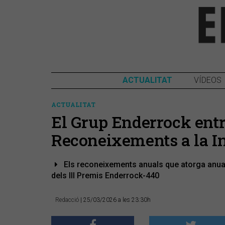
ACTUALITAT
VÍDEOS
ACTUALITAT
El Grup Enderrock ent
Reconeixements a la I
Els reconeixements anuals que atorga anualme
dels III Premis Enderrock-440
Redacció
| 25/03/2026 a les 23:30h