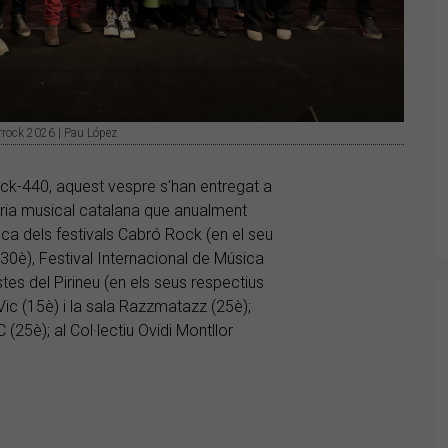
rrock 2026 | Pau López
ock-440, aquest vespre s'han entregat a
stria musical catalana que anualment
asca dels festivals Cabró Rock (en el seu
(30è), Festival Internacional de Música
tes del Pirineu (en els seus respectius
Vic (15è) i la sala Razzmatazz (25è);
(25è); al Col·lectiu Ovidi Montllor