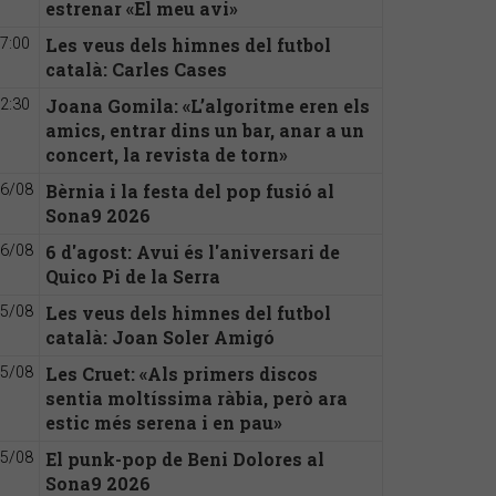
estrenar «El meu avi»
Les veus dels himnes del futbol
7:00
català: Carles Cases
Joana Gomila: «L’algoritme eren els
2:30
amics, entrar dins un bar, anar a un
concert, la revista de torn»
Bèrnia i la festa del pop fusió al
6/08
Sona9 2026
6 d'agost: Avui és l'aniversari de
6/08
Quico Pi de la Serra
Les veus dels himnes del futbol
5/08
català: Joan Soler Amigó
Les Cruet: «Als primers discos
5/08
sentia moltíssima ràbia, però ara
estic més serena i en pau»
El punk-pop de Beni Dolores al
5/08
Sona9 2026