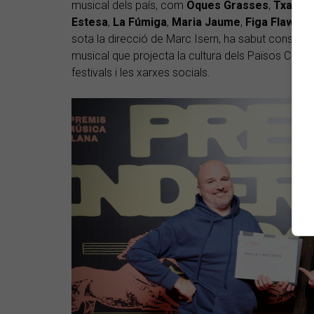
musical dels país, com
Oques Grasses
,
Txaran
Estesa
,
La Fúmiga
,
Maria Jaume
,
Figa Flawas
sota la direcció de Marc Isern, ha sabut consolid
musical que projecta la cultura dels Països Catala
festivals i les xarxes socials.