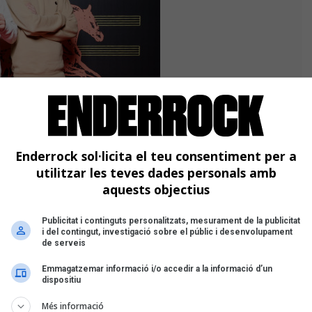
- Cabró Rock Foto: Michal Novak
Enderrock sol·licita el teu consentiment per a
utilitzar les teves dades personals amb
aquests objectius
Publicitat i continguts personalitzats, mesurament de la publicitat
i del contingut, investigació sobre el públic i desenvolupament
de serveis
 com a segell de referència de la
xits Management, Lizardqueen Music i
Emmagatzemar informació i/o accedir a la informació d’un
dispositiu
a independència i la proximitat amb
 dels principals noms de l’escena
Més informació