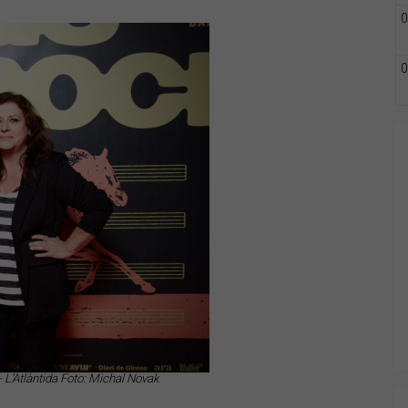
0
0
 L'Atlàntida Foto: Michal Novak