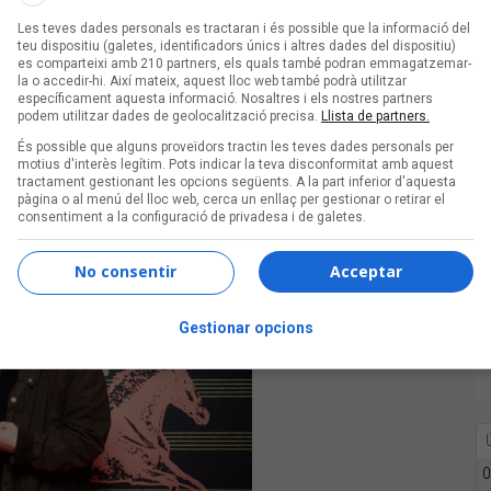
go
,
Els Catarres
,
Ginestà
,
Suu
,
Roba
Les teves dades personals es tractaran i és possible que la informació del
o
Ven’nus
. Amb passió, rigor i visió,
teu dispositiu (galetes, identificadors únics i altres dades del dispositiu)
ar-se com un espai de creació i difusió
es comparteixi amb 210 partners, els quals també podran emmagatzemar-
la o accedir-hi. Així mateix, aquest lloc web també podrà utilitzar
ns en els espais mediàtics, els
específicament aquesta informació. Nosaltres i els nostres partners
podem utilitzar dades de geolocalització precisa.
Llista de partners.
És possible que alguns proveïdors tractin les teves dades personals per
motius d'interès legítim. Pots indicar la teva disconformitat amb aquest
tractament gestionant les opcions següents. A la part inferior d'aquesta
pàgina o al menú del lloc web, cerca un enllaç per gestionar o retirar el
consentiment a la configuració de privadesa i de galetes.
No consentir
Acceptar
Gestionar opcions
0