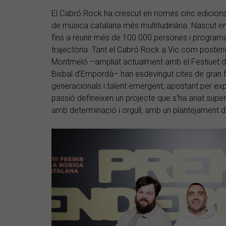
El Cabró Rock ha crescut en només cinc edicions 
de música catalana més multitudinària. Nascut en
fins a reunir més de 100.000 persones i programar
trajectòria. Tant el Cabró Rock a Vic com poste
Montmeló –ampliat actualment amb el Festiuet de
Bisbal d’Empordà– han esdevingut cites de gran
generacionals i talent emergent, apostant per expe
passió defineixen un projecte que s’ha anat superan
amb determinació i orgull, amb un plantejament de