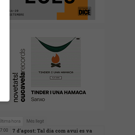
Última hora
Més llegit
7 d'agost: Tal dia com avui es va
7:00