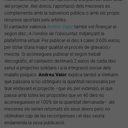
del projecte. Així doncs, l'aportació dels mecenes es
complementa amb la subvenció pública o amb els propis
recursos aportats pels artistes.
El cantautor valencià
Andreu Valor
també vol finançar el
segon disc,
A l'ombra de l'obscuritat
, mitjançant la
plataforma virtual. Per publicar el disc li calen 3.600 euros,
per dotar d'una major qualitat el procés de gravació i
mescla. Si aconsegueix publicar el segon treball
discogràfic, el cantautor destinarà 2 euros de cada disc
venut a projectes solidaris i a la integració social dels
malalts psíquics.
Andreu Valor
explica també a Verkami
què passaria si no obtingués la quantitat necessària per
tirar endavant el projecte –que és, per extensió, el que
passa amb totes les propostes que en 40 dies no
aconsegueixen el 100% de la quantitat demanada–: als
mecenes els serien retornats els seus diners però no
obtindrien cap de les recompenses i el disc veuria
endarrerida la seva publicació.