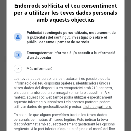
Enderrock sol·licita el teu consentiment
per a utilitzar les teves dades personals
amb aquests objectius
Publicitat i continguts personalitzats, mesurament de
la publicitat i del contingut, investigació sobre el
públic i desenvolupament de serveis
Emmagatzemar informació i/o accedir a la informació
d’un dispositiu
Més informació
Les teves dades personals es tractaran i és possible que la
informació del teu dispositiu (galetes, identificadors únics i
altres dades del dispositiu) es comparteixi amb 210 partners,
els quals també podran emmagatzemar-la o accedir-hi. Així
mateix, aquest lloc web també podrà utilitzar específicament
aquesta informació. Nosaltres i els nostres partners podem
utilitzar dades de geolocalització precisa.
Llista de partners.
És possible que alguns proveïdors tractin les teves dades
personals per motius d'interès legítim. Pots indicar la teva
disconformitat amb aquest tractament gestionant les opcions
següents. A la part inferior d'aquesta pàgina o al menú del lloc