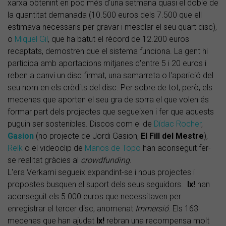
xarxa obtenint en poc més d'una setmana quasi el doble de
la quantitat demanada (10.500 euros dels 7.500 que ell
estimava necessaris per gravar i mesclar el seu quart disc),
o
Miquel Gil
, que ha batut el rècord de 12.200 euros
recaptats, demostren que el sistema funciona. La gent hi
participa amb aportacions mitjanes d'entre 5 i 20 euros i
reben a canvi un disc firmat, una samarreta o l'aparició del
seu nom en els crèdits del disc. Per sobre de tot, però, els
mecenes que aporten el seu gra de sorra el que volen és
formar part dels projectes que segueixen i fer que aquests
puguin ser sostenibles. Discos com el de
Dídac Rocher
,
Gasion
(no projecte de Jordi Gasion,
El Fill del Mestre
),
Relk
o el videoclip de
Manos de Topo
han aconseguit fer-
se realitat gràcies al
crowdfunding
.
L'era Verkami segueix expandint-se i nous projectes i
propostes busquen el suport dels seus seguidors.
Ix!
han
aconseguit els 5.000 euros que necessitaven per
enregistrar el tercer disc, anomenat
Immersió
. Els 163
mecenes que han ajudat
Ix!
rebran una recompensa molt