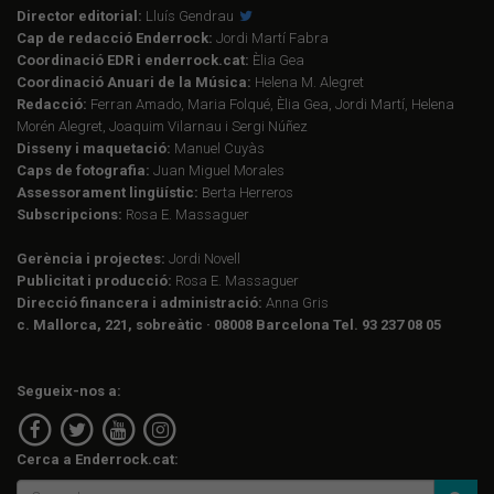
Director editorial:
Lluís Gendrau
Cap de redacció Enderrock:
Jordi Martí Fabra
Coordinació EDR i enderrock.cat:
Èlia Gea
Coordinació Anuari de la Música:
Helena M. Alegret
Redacció:
Ferran Amado, Maria Folqué, Èlia Gea, Jordi Martí, Helena
Morén Alegret, Joaquim Vilarnau i Sergi Núñez
Disseny i maquetació:
Manuel Cuyàs
Caps de fotografia:
Juan Miguel Morales
Assessorament lingüístic:
Berta Herreros
Subscripcions:
Rosa E. Massaguer
Gerència i projectes:
Jordi Novell
Publicitat i producció:
Rosa E. Massaguer
Direcció financera i administració:
Anna Gris
c. Mallorca, 221, sobreàtic · 08008 Barcelona Tel. 93 237 08 05
Segueix-nos a:
Cerca a Enderrock.cat: