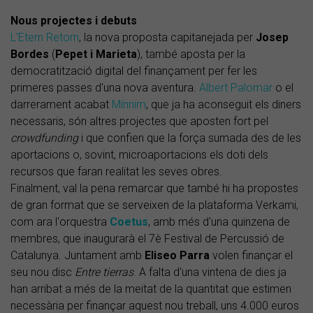
Nous projectes i debuts
L'Etern Retorn
, la nova proposta capitanejada per
Josep
Bordes
(
Pepet i Marieta
), també aposta per la
democratització digital del finançament per fer les
primeres passes d'una nova aventura.
Albert Palomar
o el
darrerament acabat
Mínnim
, que ja ha aconseguit els diners
necessaris, són altres projectes que aposten fort pel
crowdfunding
i que confien que la força sumada des de les
aportacions o, sovint, microaportacions els doti dels
recursos que faran realitat les seves obres.
Finalment, val la pena remarcar que també hi ha propostes
de gran format que se serveixen de la plataforma Verkami,
com ara l'orquestra
Coetus
, amb més d'una quinzena de
membres, que inaugurarà el 7è Festival de Percussió de
Catalunya. Juntament amb
Eliseo Parra
volen finançar el
seu nou disc
Entre tierras
. A falta d'una vintena de dies ja
han arribat a més de la meitat de la quantitat que estimen
necessària per finançar aquest nou treball, uns 4.000 euros