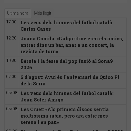
Última hora
Més llegit
Les veus dels himnes del futbol català:
17:00
Carles Cases
Joana Gomila: «L’algoritme eren els amics,
12:30
entrar dins un bar, anar a un concert, la
revista de torn»
Bèrnia i la festa del pop fusió al Sona9
10:30
2026
6 d'agost: Avui és l'aniversari de Quico Pi
07:00
de la Serra
Les veus dels himnes del futbol català:
05/08
Joan Soler Amigó
Les Cruet: «Als primers discos sentia
05/08
moltíssima ràbia, però ara estic més
serena i en pau»