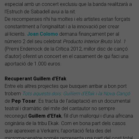
especial amb un concert exclusiu que la banda realitzarà a
l'Estruch de Sabadell avui a la nit.
De recompenses n'hi ha moltes i els artistes estan forçats
constantment a l'originalitat i a la innovació per crear
al·licients.
Joan Colomo
demana finançament per al
número 2 del seu celebrat
Producto Interior Bruto Vol. 1
(Premi Enderrock de la Crítica 2012, millor disc de cançó
d'autor) oferint un concert en el casament de qui faci una
aportació de 1.000 euros.
Recuperant Guillem d'Efak
Entre els altres projectes que busquen arribar a bon port
trobem
Tots aquests dois:
Guillem d'Efak i la Nova Cançó
de
Pep Tosar
. Es tracta de l'adaptació en un documental
teatral i dramàtic del mite del cantautor no sempre
reconegut
Guillem d'Efak
, fill d'un mallorquí i d'una africana
originària de la tribu Ekak. Com en bona part dels casos
que apareixen a Verkami, l'aportació feta des del
micromacenatge només representa una part del cost total