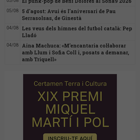
El punk-pop de Beni Dolores al Sona9 2026
05/08
5 d'agost: Avui és l'aniversari de Pau
05/08
Serrasolsas, de Ginestà
Les veus dels himnes del futbol català: Pep
04/08
Lladó
Aina Machuca: «M'encantaria col·laborar
04/08
amb Llum i Sofia Coll i, posats a demanar,
amb Triquell»