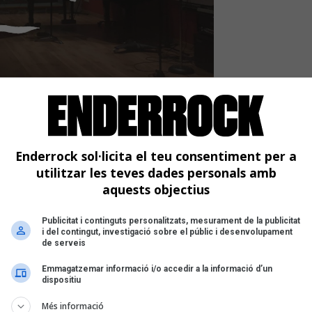
a música en català es va
lítics
ca catalana | Tal dia com avui, el 8
Enderrock sol·licita el teu consentiment per a
presentar un clip contra la repressió
utilitzar les teves dades personals amb
aquests objectius
Publicitat i continguts personalitzats, mesurament de la publicitat
i del contingut, investigació sobre el públic i desenvolupament
de serveis
Emmagatzemar informació i/o accedir a la informació d’un
dispositiu
Més informació