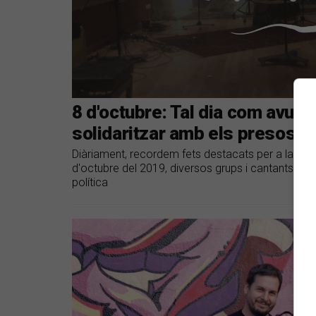
8 d'octubre: Tal dia com avui l
solidaritzar amb els presos po
Diàriament, recordem fets destacats per a la músi
d'octubre del 2019, diversos grups i cantants van 
política