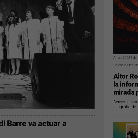
Anuari 2025 de P
Valencià i les Il
Aitor Ro
la infor
mirada p
Conversem amb
fotografia de 
di Barre va actuar a