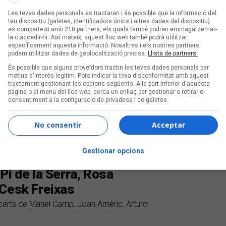
Les teves dades personals es tractaran i és possible que la informació del
teu dispositiu (galetes, identificadors únics i altres dades del dispositiu)
es comparteixi amb 210 partners, els quals també podran emmagatzemar-
la o accedir-hi. Així mateix, aquest lloc web també podrà utilitzar
específicament aquesta informació. Nosaltres i els nostres partners
podem utilitzar dades de geolocalització precisa.
Llista de partners.
És possible que alguns proveïdors tractin les teves dades personals per
motius d'interès legítim. Pots indicar la teva disconformitat amb aquest
tractament gestionant les opcions següents. A la part inferior d'aquesta
pàgina o al menú del lloc web, cerca un enllaç per gestionar o retirar el
consentiment a la configuració de privadesa i de galetes.
No consentir
Acceptar
Gestionar opcions
Pi de la Serra, Rosa
 Cesk Freixas
ncerts de Manel Camp, Joan Amèric, Arturo