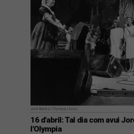
Jordi Barre a l'Olympia | Arxiu
16 d'abril: Tal dia com avui Jor
l'Olympia