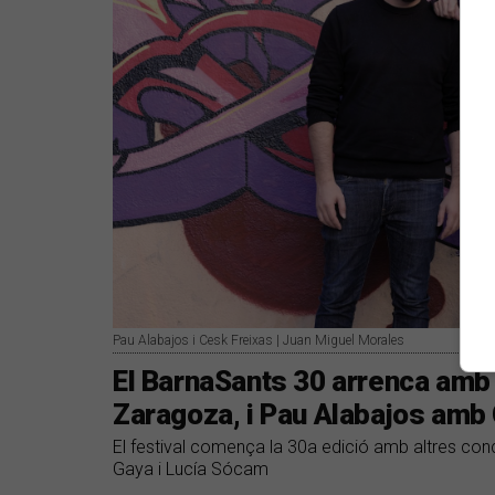
Pau Alabajos i Cesk Freixas | Juan Miguel Morales
El BarnaSants 30 arrenca amb 
Zaragoza, i Pau Alabajos amb
El festival comença la 30a edició amb altres co
Gaya i Lucía Sócam