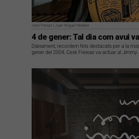
Cesk Freixas | Juan Miguel Morales
4 de gener: Tal dia com avui v
Diàriament, recordem fets destacats per a la músi
gener del 2004, Cesk Freixas va actuar al Jimmy 