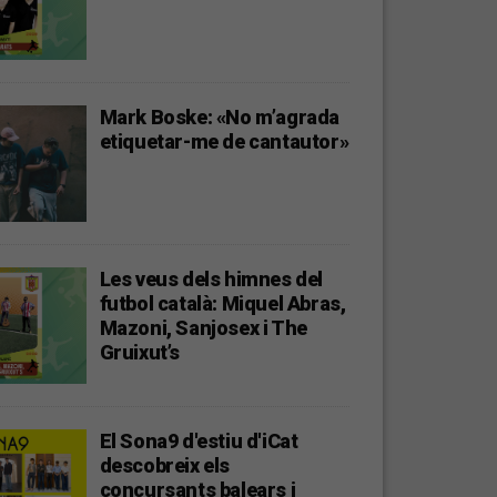
Mark Boske: «No m’agrada
etiquetar-me de cantautor»
Les veus dels himnes del
futbol català: Miquel Abras,
Mazoni, Sanjosex i The
Gruixut’s
El Sona9 d'estiu d'iCat
descobreix els
concursants balears i