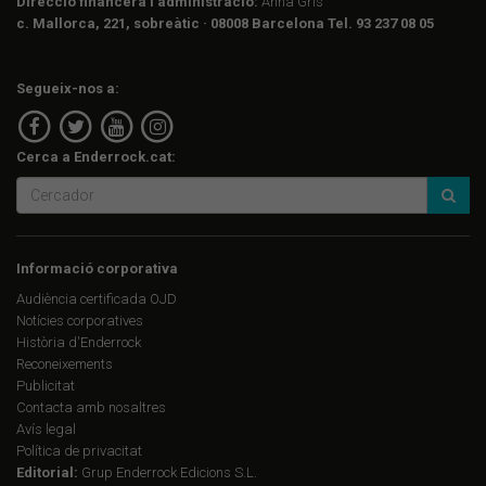
Direcció financera i administració:
Anna Gris
c. Mallorca, 221, sobreàtic · 08008 Barcelona Tel. 93 237 08 05
Segueix-nos a:
Cerca a Enderrock.cat:
Informació corporativa
Audiència certificada OJD
Notícies corporatives
Història d'Enderrock
Reconeixements
Publicitat
Contacta amb nosaltres
Avís legal
Política de privacitat
Editorial:
Grup Enderrock Edicions S.L.