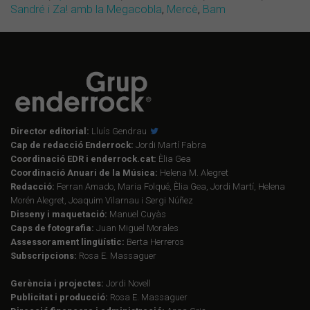
Sandré i Za! amb la Megacobla
,
Mercè
,
Bam
Director editorial:
Lluís Gendrau
Cap de redacció Enderrock:
Jordi Martí Fabra
Coordinació EDR i enderrock.cat:
Èlia Gea
Coordinació Anuari de la Música:
Helena M. Alegret
Redacció:
Ferran Amado, Maria Folqué, Èlia Gea, Jordi Martí, Helena
Morén Alegret, Joaquim Vilarnau i Sergi Núñez
Disseny i maquetació:
Manuel Cuyàs
Caps de fotografia:
Juan Miguel Morales
Assessorament lingüístic:
Berta Herreros
Subscripcions:
Rosa E. Massaguer
Gerència i projectes:
Jordi Novell
Publicitat i producció:
Rosa E. Massaguer