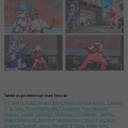
També us pot interessar veure fotos de:
12Twelve
,
Aiala
,
Arnau Obiols
,
Maria del Mar Bonet
,
Califato
3/ 4
,
Dolo
,
Emel Mathlouthi
,
Fundación Tony Manero
,
Grauwi
,
Josele Santiago
,
Melenas
,
Los Mambo Jambo
,
Maika Makovski
,
Meritxell Neddermann
,
Miqui Puig
,
Núria
Graham
,
Queralt Lahoz
,
Renaldo & Clara
,
Rober Mas
,