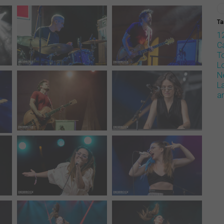
Ta
1
Ca
T
L
N
L
a