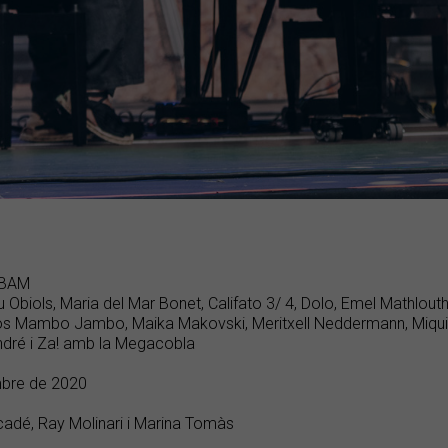
 BAM
u Obiols, Maria del Mar Bonet, Califato 3/ 4, Dolo, Emel Mathlou
os Mambo Jambo, Maika Makovski, Meritxell Neddermann, Miqui 
ndré i Za! amb la Megacobla
mbre de 2020
cadé, Ray Molinari i Marina Tomàs