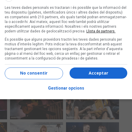
Les teves dades personals es tractaran i és possible que la informació del
teu dispositiu (galetes, identificadors únics i altres dades del dispositiu)
es comparteixi amb 210 partners, els quals també podran emmagatzemar-
la o accedir-hi. Així mateix, aquest lloc web també podrà utilitzar
específicament aquesta informació. Nosaltres i els nostres partners
podem utilitzar dades de geolocalització precisa.
Llista de partners.
És possible que alguns proveïdors tractin les teves dades personals per
motius d'interès legítim. Pots indicar la teva disconformitat amb aquest
tractament gestionant les opcions següents. A la part inferior d'aquesta
pàgina o al menú del lloc web, cerca un enllaç per gestionar o retirar el
consentiment a la configuració de privadesa i de galetes.
No consentir
Acceptar
Gestionar opcions