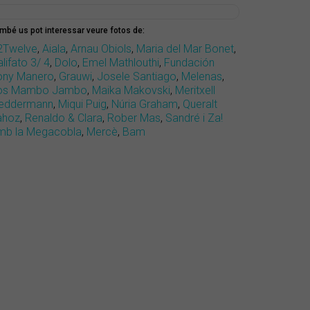
mbé us pot interessar veure fotos de:
2Twelve
,
Aiala
,
Arnau Obiols
,
Maria del Mar Bonet
,
lifato 3/ 4
,
Dolo
,
Emel Mathlouthi
,
Fundación
ony Manero
,
Grauwi
,
Josele Santiago
,
Melenas
,
os Mambo Jambo
,
Maika Makovski
,
Meritxell
eddermann
,
Miqui Puig
,
Núria Graham
,
Queralt
ahoz
,
Renaldo & Clara
,
Rober Mas
,
Sandré i Za!
mb la Megacobla
,
Mercè
,
Bam