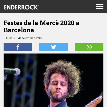
Men
de
nav
Festes de la Mercè 2020 a
Barcelona
Dilluns, 28 de setembre de 2020
Anterior
Segü