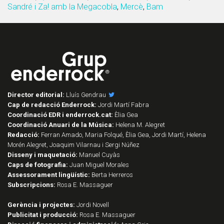
Sandré i Za! amb la Megacobla
,
Mercè
,
Bam
Director editorial:
Lluís Gendrau
Cap de redacció Enderrock:
Jordi Martí Fabra
Coordinació EDR i enderrock.cat:
Èlia Gea
Coordinació Anuari de la Música:
Helena M. Alegret
Redacció:
Ferran Amado, Maria Folqué, Èlia Gea, Jordi Martí, Helena
Morén Alegret, Joaquim Vilarnau i Sergi Núñez
Disseny i maquetació:
Manuel Cuyàs
Caps de fotografia:
Juan Miguel Morales
Assessorament lingüístic:
Berta Herreros
Subscripcions:
Rosa E. Massaguer
Gerència i projectes:
Jordi Novell
Publicitat i producció:
Rosa E. Massaguer