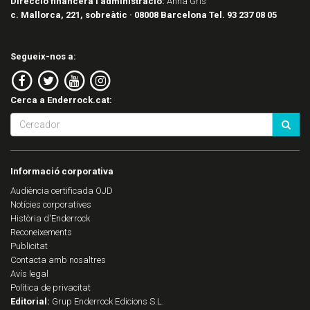
Direcció financera i administració:
Anna Gris
c. Mallorca, 221, sobreàtic · 08008 Barcelona Tel. 93 237 08 05
Segueix-nos a:
Cerca a Enderrock.cat:
Informació corporativa
Audiència certificada OJD
Notícies corporatives
Història d'Enderrock
Reconeixements
Publicitat
Contacta amb nosaltres
Avís legal
Política de privacitat
Editorial:
Grup Enderrock Edicions S.L.