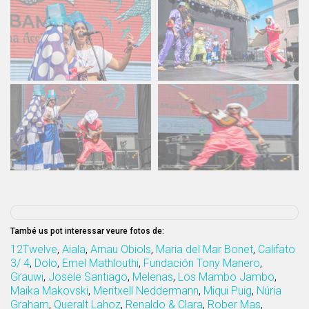
També us pot interessar veure fotos de:
12Twelve
,
Aiala
,
Arnau Obiols
,
Maria del Mar Bonet
,
Califato
3/ 4
,
Dolo
,
Emel Mathlouthi
,
Fundación Tony Manero
,
Grauwi
,
Josele Santiago
,
Melenas
,
Los Mambo Jambo
,
Maika Makovski
,
Meritxell Neddermann
,
Miqui Puig
,
Núria
Graham
,
Queralt Lahoz
,
Renaldo & Clara
,
Rober Mas
,