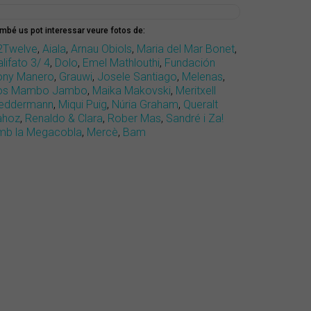
mbé us pot interessar veure fotos de:
2Twelve
,
Aiala
,
Arnau Obiols
,
Maria del Mar Bonet
,
lifato 3/ 4
,
Dolo
,
Emel Mathlouthi
,
Fundación
ony Manero
,
Grauwi
,
Josele Santiago
,
Melenas
,
os Mambo Jambo
,
Maika Makovski
,
Meritxell
eddermann
,
Miqui Puig
,
Núria Graham
,
Queralt
ahoz
,
Renaldo & Clara
,
Rober Mas
,
Sandré i Za!
mb la Megacobla
,
Mercè
,
Bam