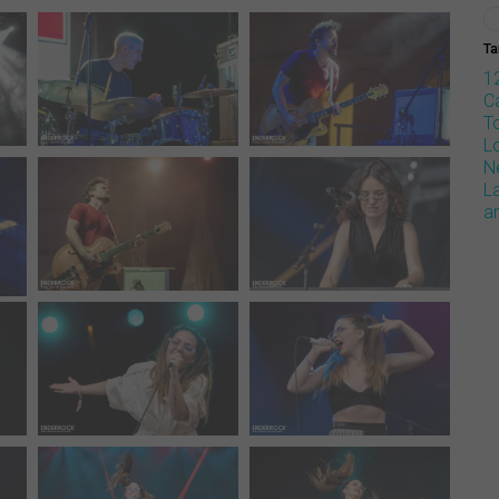
Ta
1
Ca
T
L
N
L
a