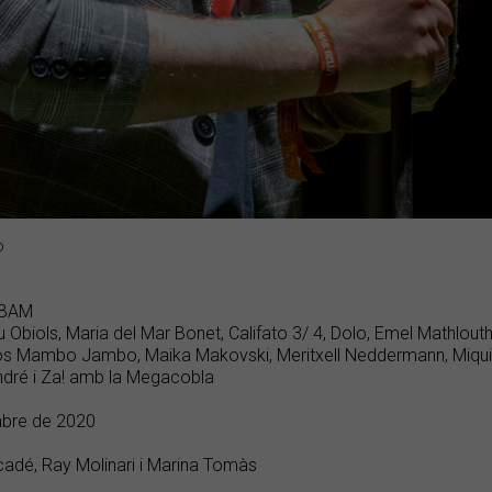
o
 BAM
u Obiols, Maria del Mar Bonet, Califato 3/ 4, Dolo, Emel Mathlou
os Mambo Jambo, Maika Makovski, Meritxell Neddermann, Miqui 
ndré i Za! amb la Megacobla
mbre de 2020
cadé, Ray Molinari i Marina Tomàs