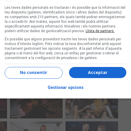
Les teves dades personals es tractaran i és possible que la informació del
teu dispositiu (galetes, identificadors únics i altres dades del dispositiu)
es comparteixi amb 210 partners, els quals també podran emmagatzemar-
la o accedir-hi. Així mateix, aquest lloc web també podrà utilitzar
específicament aquesta informació. Nosaltres i els nostres partners
podem utilitzar dades de geolocalització precisa.
Llista de partners.
És possible que alguns proveïdors tractin les teves dades personals per
motius d'interès legítim. Pots indicar la teva disconformitat amb aquest
tractament gestionant les opcions següents. A la part inferior d'aquesta
pàgina o al menú del lloc web, cerca un enllaç per gestionar o retirar el
consentiment a la configuració de privadesa i de galetes.
No consentir
Acceptar
Gestionar opcions