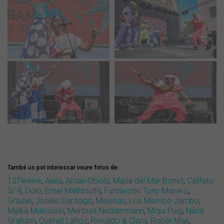
També us pot interessar veure fotos de:
12Twelve
,
Aiala
,
Arnau Obiols
,
Maria del Mar Bonet
,
Califato
3/ 4
,
Dolo
,
Emel Mathlouthi
,
Fundación Tony Manero
,
Grauwi
,
Josele Santiago
,
Melenas
,
Los Mambo Jambo
,
Maika Makovski
,
Meritxell Neddermann
,
Miqui Puig
,
Núria
Graham
,
Queralt Lahoz
,
Renaldo & Clara
,
Rober Mas
,