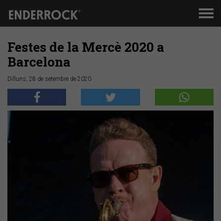
Men
de
nav
Festes de la Mercè 2020 a
Barcelona
Dilluns, 28 de setembre de 2020
Anterior
Segü