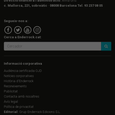
Direcció financera i administració:
Anna Gris
c. Mallorca, 221, sobreàtic · 08008 Barcelona Tel. 93 237 08 05
Segueix-nos a:
Cerca a Enderrock.cat:
Informació corporativa
Audiència certificada OJD
Notícies corporatives
Història d'Enderrock
Reconeixements
Publicitat
Contacta amb nosaltres
Avís legal
Política de privacitat
Editorial:
Grup Enderrock Edicions S.L.