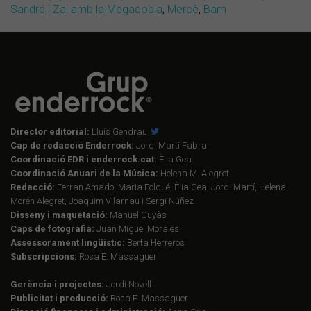
Sandré i Za! amb la Megacobla
,
Mercè
,
Bam
Director editorial:
Lluís Gendrau
Cap de redacció Enderrock:
Jordi Martí Fabra
Coordinació EDR i enderrock.cat:
Èlia Gea
Coordinació Anuari de la Música:
Helena M. Alegret
Redacció:
Ferran Amado, Maria Folqué, Èlia Gea, Jordi Martí, Helena
Morén Alegret, Joaquim Vilarnau i Sergi Núñez
Disseny i maquetació:
Manuel Cuyàs
Caps de fotografia:
Juan Miguel Morales
Assessorament lingüístic:
Berta Herreros
Subscripcions:
Rosa E. Massaguer
Gerència i projectes:
Jordi Novell
Publicitat i producció:
Rosa E. Massaguer