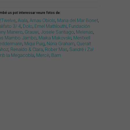
mbé us pot interessar veure fotos de:
2Twelve
,
Aiala
,
Arnau Obiols
,
Maria del Mar Bonet
,
lifato 3/ 4
,
Dolo
,
Emel Mathlouthi
,
Fundación
ony Manero
,
Grauwi
,
Josele Santiago
,
Melenas
,
os Mambo Jambo
,
Maika Makovski
,
Meritxell
eddermann
,
Miqui Puig
,
Núria Graham
,
Queralt
ahoz
,
Renaldo & Clara
,
Rober Mas
,
Sandré i Za!
mb la Megacobla
,
Mercè
,
Bam