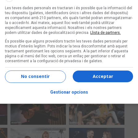
Les teves dades personals es tractaran i és possible que la informació del
teu dispositiu (galetes, identificadors únics i altres dades del dispositiu)
es comparteixi amb 210 partners, els quals també podran emmagatzemar-
la o accedir-hi. Així mateix, aquest lloc web també podrà utilitzar
específicament aquesta informació. Nosaltres i els nostres partners
podem utilitzar dades de geolocalització precisa.
Llista de partners.
És possible que alguns proveïdors tractin les teves dades personals per
motius d'interès legítim. Pots indicar la teva disconformitat amb aquest
tractament gestionant les opcions següents. A la part inferior d'aquesta
pàgina o al menú del lloc web, cerca un enllaç per gestionar o retirar el
consentiment a la configuració de privadesa i de galetes.
No consentir
Acceptar
Gestionar opcions