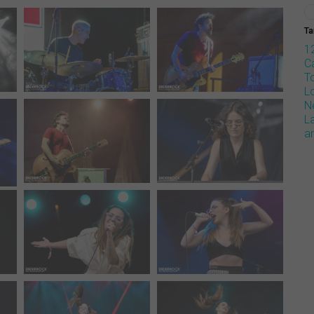
Ta
1
Ca
T
L
N
L
a