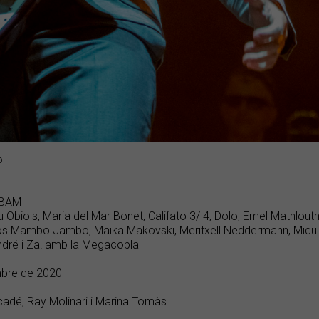
o
 BAM
u Obiols, Maria del Mar Bonet, Califato 3/ 4, Dolo, Emel Mathlou
os Mambo Jambo, Maika Makovski, Meritxell Neddermann, Miqui 
ndré i Za! amb la Megacobla
mbre de 2020
cadé, Ray Molinari i Marina Tomàs