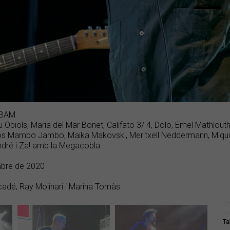
 BAM
u Obiols, Maria del Mar Bonet, Califato 3/ 4, Dolo, Emel Mathlou
os Mambo Jambo, Maika Makovski, Meritxell Neddermann, Miqui 
ndré i Za! amb la Megacobla
mbre de 2020
cadé, Ray Molinari i Marina Tomàs
Ta