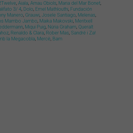
2Twelve
,
Aiala
,
Arnau Obiols
,
Maria del Mar Bonet
,
lifato 3/ 4
,
Dolo
,
Emel Mathlouthi
,
Fundación
ony Manero
,
Grauwi
,
Josele Santiago
,
Melenas
,
os Mambo Jambo
,
Maika Makovski
,
Meritxell
eddermann
,
Miqui Puig
,
Núria Graham
,
Queralt
ahoz
,
Renaldo & Clara
,
Rober Mas
,
Sandré i Za!
mb la Megacobla
,
Mercè
,
Bam