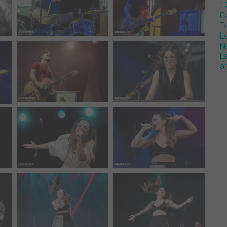
1
Ca
T
L
N
L
a