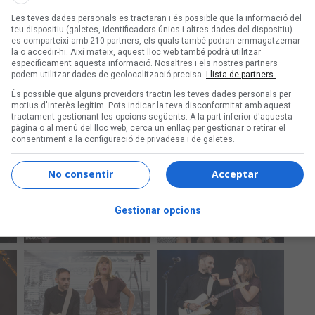
Les teves dades personals es tractaran i és possible que la informació del
teu dispositiu (galetes, identificadors únics i altres dades del dispositiu)
es comparteixi amb 210 partners, els quals també podran emmagatzemar-
la o accedir-hi. Així mateix, aquest lloc web també podrà utilitzar
específicament aquesta informació. Nosaltres i els nostres partners
podem utilitzar dades de geolocalització precisa.
Llista de partners.
És possible que alguns proveïdors tractin les teves dades personals per
motius d'interès legítim. Pots indicar la teva disconformitat amb aquest
tractament gestionant les opcions següents. A la part inferior d'aquesta
pàgina o al menú del lloc web, cerca un enllaç per gestionar o retirar el
consentiment a la configuració de privadesa i de galetes.
No consentir
Acceptar
Gestionar opcions