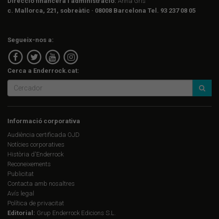
Direcció financera i administració:
Anna Gris
c. Mallorca, 221, sobreàtic · 08008 Barcelona Tel. 93 237 08 05
Segueix-nos a:
Cerca a Enderrock.cat:
Informació corporativa
Audiència certificada OJD
Notícies corporatives
Història d'Enderrock
Reconeixements
Publicitat
Contacta amb nosaltres
Avís legal
Política de privacitat
Editorial:
Grup Enderrock Edicions S.L.