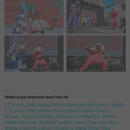
També us pot interessar veure fotos de:
12Twelve
,
Aiala
,
Arnau Obiols
,
Maria del Mar Bonet
,
Califato
3/ 4
,
Dolo
,
Emel Mathlouthi
,
Fundación Tony Manero
,
Grauwi
,
Josele Santiago
,
Melenas
,
Los Mambo Jambo
,
Maika Makovski
,
Meritxell Neddermann
,
Miqui Puig
,
Núria
Graham
,
Queralt Lahoz
,
Renaldo & Clara
,
Rober Mas
,