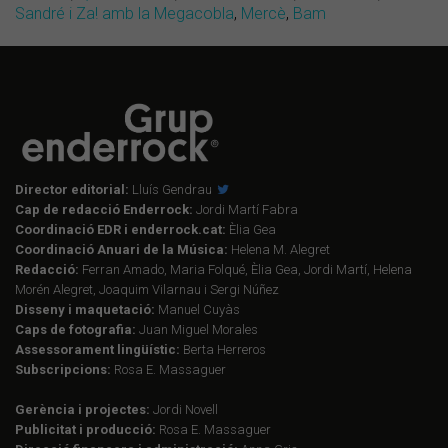
Sandré i Za! amb la Megacobla
,
Mercè
,
Bam
Director editorial:
Lluís Gendrau
Cap de redacció Enderrock:
Jordi Martí Fabra
Coordinació EDR i enderrock.cat:
Èlia Gea
Coordinació Anuari de la Música:
Helena M. Alegret
Redacció:
Ferran Amado, Maria Folqué, Èlia Gea, Jordi Martí, Helena
Morén Alegret, Joaquim Vilarnau i Sergi Núñez
Disseny i maquetació:
Manuel Cuyàs
Caps de fotografia:
Juan Miguel Morales
Assessorament lingüístic:
Berta Herreros
Subscripcions:
Rosa E. Massaguer
Gerència i projectes:
Jordi Novell
Publicitat i producció:
Rosa E. Massaguer