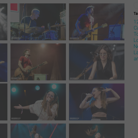
Ta
1
Ca
T
L
N
L
a