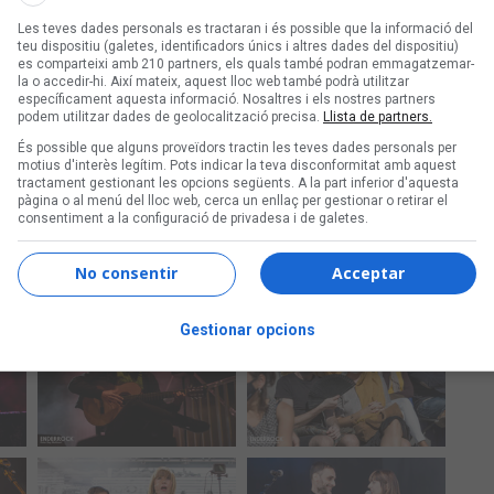
Les teves dades personals es tractaran i és possible que la informació del
teu dispositiu (galetes, identificadors únics i altres dades del dispositiu)
es comparteixi amb 210 partners, els quals també podran emmagatzemar-
la o accedir-hi. Així mateix, aquest lloc web també podrà utilitzar
específicament aquesta informació. Nosaltres i els nostres partners
podem utilitzar dades de geolocalització precisa.
Llista de partners.
És possible que alguns proveïdors tractin les teves dades personals per
motius d'interès legítim. Pots indicar la teva disconformitat amb aquest
tractament gestionant les opcions següents. A la part inferior d'aquesta
pàgina o al menú del lloc web, cerca un enllaç per gestionar o retirar el
consentiment a la configuració de privadesa i de galetes.
No consentir
Acceptar
Gestionar opcions