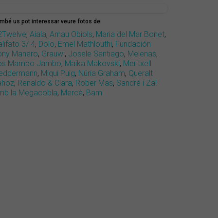
mbé us pot interessar veure fotos de:
2Twelve
,
Aiala
,
Arnau Obiols
,
Maria del Mar Bonet
,
lifato 3/ 4
,
Dolo
,
Emel Mathlouthi
,
Fundación
ony Manero
,
Grauwi
,
Josele Santiago
,
Melenas
,
os Mambo Jambo
,
Maika Makovski
,
Meritxell
eddermann
,
Miqui Puig
,
Núria Graham
,
Queralt
ahoz
,
Renaldo & Clara
,
Rober Mas
,
Sandré i Za!
mb la Megacobla
,
Mercè
,
Bam