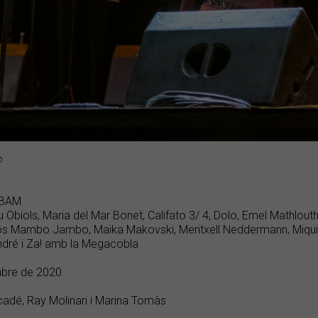
o
 BAM
u Obiols, Maria del Mar Bonet, Califato 3/ 4, Dolo, Emel Mathlou
os Mambo Jambo, Maika Makovski, Meritxell Neddermann, Miqui 
ndré i Za! amb la Megacobla
mbre de 2020
cadé, Ray Molinari i Marina Tomàs