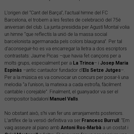
L’origen del “Cant del Barça”, l’actual himne del FC
Barcelona, el trobem a les festes de celebració del 75è
aniversari del club. La junta presidida per Agustí Montal volia
un himne “que reflectís la unió de la massa social
barcelonista agermanada pels colors blaugrana”. Per tal
d’aconseguir-ho es va encarregar la lletra a dos escriptors
contrastats: Jaume Picas –que havia fet cançons per a
molts grups, especialment per a
La Trinca
– i
Josep Maria
Espinàs
–antic cantautor fundador d’
Els Setze Jutges
–.
Per a la música es va convocar un concurs per posar-li una
melodia “a l’uníson, la mateixa a cada estrofa, fàcilment
cantable i corejable”. Finalment, el guanyador va ser el
compositor badaloní
Manuel Valls
.
No obstant això, s’hi van fer uns arranjaments posteriors.
L’artífex de la versió definitiva va ser
Francesc Burrull
: “Em
vaig asseure al piano amb
Antoni Ros-Marbà
a un costat i