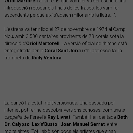
Oriol Martorell
a l’altre. El que vam fer va ser escriure una
introducció i retocar els finals de les frases; les vam fer
ascendents perquè així s’adeien millor amb la lletra...”.
L’estrena va tenir lloc el 27 de novembre de 1974 al Camp
Nou, amb 3.500 cantaires provinents de 78 corals sota la
direcció d’
Oriol Martorell
. La versió oficial de l’himne està
enregistrada per la
Coral Sant Jordi
i s’hi pot escoltar la
trompeta de
Rudy Ventura
.
La cançó ha estat molt versionada. Una passada per
internet pot fer-ne descobrir versions curioses, com una
a
cappella
de l’israelià
Ray Livnat
. També l’han cantada
Beth
,
Dr. Calypso
,
Lax’n’Busto
i
Joan Manuel Serrat
, entre
molts altres. Tot i això són pocs els artistes que s’han