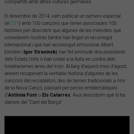
compartits amb altres cultures germanes.
El desembre de 2014, vam publicar un número especial
(el
231
) amb 100 cançons que tenen associades 100
històries per descobrir que algunes de les melodies que
considerem nostres també han tingut un recorregut
internacional i que han aconseguit emocionar Albert
Einstein i
Igor Stravinski
, han fet emmudir dos presidents
dels Estats Units o han cridat a la lluita en contra dels
totalitarismes arreu del món. Al llarg d’aquest mes d’agost,
anirem recuperant la veritable història d’algunes de les
cançons del recopilatori, des de temes tradicionals a
hits
de la Nova Cançó, passant per peces emblemàtiques
d’
Antònia Font
o
Els Catarres
. Avui descobrim què hi ha
darrere del “Cant del Barça”.