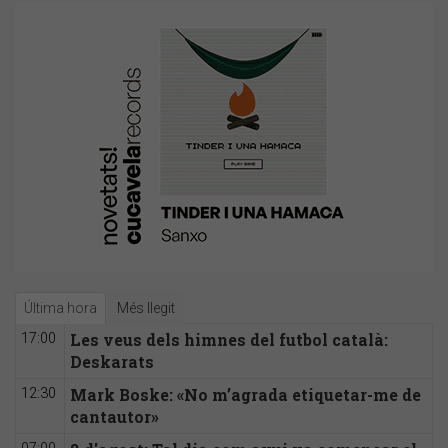
Última hora
Més llegit
Les veus dels himnes del futbol català:
17:00
Deskarats
Mark Boske: «No m’agrada etiquetar-me de
12:30
cantautor»