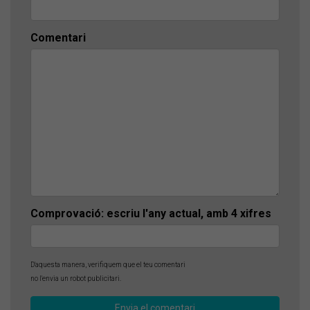
Comentari
Comprovació: escriu l'any actual, amb 4 xifres
D'aquesta manera, verifiquem que el teu comentari
no l'envia un robot publicitari.