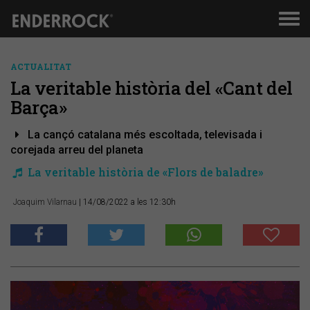
Men
de
nav
ACTUALITAT
La veritable història del «Cant del
Barça»
La cançó catalana més escoltada, televisada i
corejada arreu del planeta
La veritable història de «Flors de baladre»
Joaquim Vilarnau
| 14/08/2022 a les 12:30h