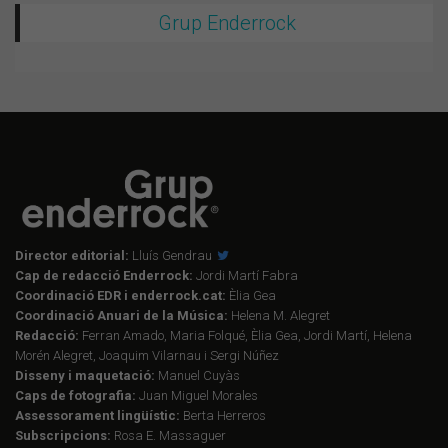
Grup Enderrock
Director editorial:
Lluís Gendrau
Cap de redacció Enderrock:
Jordi Martí Fabra
Coordinació EDR i enderrock.cat:
Èlia Gea
Coordinació Anuari de la Música:
Helena M. Alegret
Redacció:
Ferran Amado, Maria Folqué, Èlia Gea, Jordi Martí, Helena
Morén Alegret, Joaquim Vilarnau i Sergi Núñez
Disseny i maquetació:
Manuel Cuyàs
Caps de fotografia:
Juan Miguel Morales
Assessorament lingüístic:
Berta Herreros
Subscripcions:
Rosa E. Massaguer