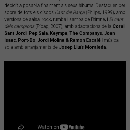
decidit a posar-la finalment als seus àlbums. Destaquen per
sobre de tots els discos
Cant del Barça
(Philips, 1999), amb
versions de salsa, rock, rumba i samba de l’himne, i
El cant
dels campions
(Picap, 2007), amb adaptacions de la
Coral
Sant Jordi
,
Pep Sala
,
Keympa
,
The Companys
,
Joan
Isaac
,
Port-Bo
,
Jordi Molina & Ramon Escalé
i música
sola amb arranjaments de
Josep Lluís Moraleda
.