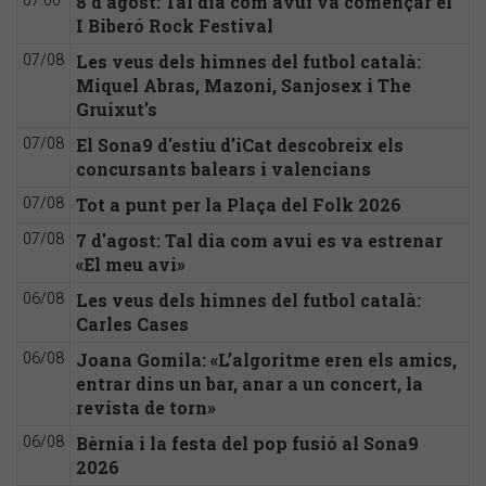
8 d'agost: Tal dia com avui va començar el
07:00
I Biberó Rock Festival
Les veus dels himnes del futbol català:
07/08
Miquel Abras, Mazoni, Sanjosex i The
Gruixut’s
El Sona9 d'estiu d'iCat descobreix els
07/08
concursants balears i valencians
Tot a punt per la Plaça del Folk 2026
07/08
7 d'agost: Tal dia com avui es va estrenar
07/08
«El meu avi»
Les veus dels himnes del futbol català:
06/08
Carles Cases
Joana Gomila: «L’algoritme eren els amics,
06/08
entrar dins un bar, anar a un concert, la
revista de torn»
Bèrnia i la festa del pop fusió al Sona9
06/08
2026