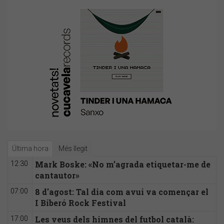
Última hora
Més llegit
Mark Boske: «No m’agrada etiquetar-me de
12:30
cantautor»
8 d'agost: Tal dia com avui va començar el
07:00
I Biberó Rock Festival
Les veus dels himnes del futbol català:
17:00