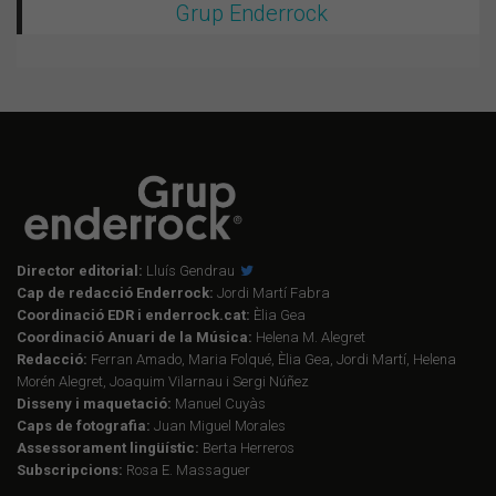
Grup Enderrock
Director editorial:
Lluís Gendrau
Cap de redacció Enderrock:
Jordi Martí Fabra
Coordinació EDR i enderrock.cat:
Èlia Gea
Coordinació Anuari de la Música:
Helena M. Alegret
Redacció:
Ferran Amado, Maria Folqué, Èlia Gea, Jordi Martí, Helena
Morén Alegret, Joaquim Vilarnau i Sergi Núñez
Disseny i maquetació:
Manuel Cuyàs
Caps de fotografia:
Juan Miguel Morales
Assessorament lingüístic:
Berta Herreros
Subscripcions:
Rosa E. Massaguer