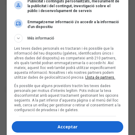
Publicitat i continguts personalitzats, mesurament de
la publicitat i del contingut, investigació sobre el
públic i desenvolupament de serveis
Emmagatzemar informació i/o accedir a la informació
d’un dispositiu
Més informació
Les teves dades personals es tractaran i és possible que la
informació del teu dispositiu (galetes, identificadors únics i
altres dades del dispositiu) es comparteixi amb 210 partners,
els quals també podran emmagatzemar-la o accedir-hi. Així
mateix, aquest lloc web també podrà utilitzar específicament
aquesta informació. Nosaltres i els nostres partners podem
utilitzar dades de geolocalització precisa.
Llista de partners.
És possible que alguns proveïdors tractin les teves dades
personals per motius d'interès legítim. Pots indicar la teva
disconformitat amb aquest tractament gestionant les opcions
següents. A la part inferior d'aquesta pàgina o al menú del lloc
web, cerca un enllaç per gestionar o retirar el consentiment a la
configuració de privadesa i de galetes.
Acceptar