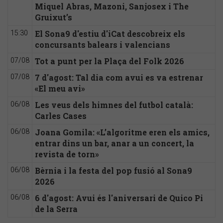
Miquel Abras, Mazoni, Sanjosex i The
Gruixut’s
El Sona9 d'estiu d'iCat descobreix els
15:30
concursants balears i valencians
Tot a punt per la Plaça del Folk 2026
07/08
7 d'agost: Tal dia com avui es va estrenar
07/08
«El meu avi»
Les veus dels himnes del futbol català:
06/08
Carles Cases
Joana Gomila: «L’algoritme eren els amics,
06/08
entrar dins un bar, anar a un concert, la
revista de torn»
Bèrnia i la festa del pop fusió al Sona9
06/08
2026
6 d'agost: Avui és l'aniversari de Quico Pi
06/08
de la Serra