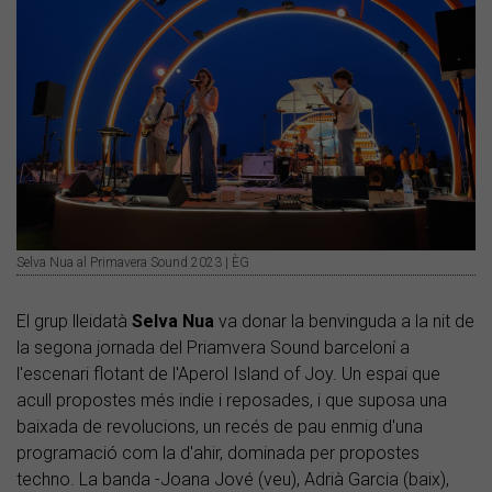
Selva Nua al Primavera Sound 2023 | ÈG
El grup lleidatà
Selva Nua
va donar la benvinguda a la nit de
la segona jornada del Priamvera Sound barceloní a
l'escenari flotant de l'Aperol Island of Joy. Un espai que
acull propostes més indie i reposades, i que suposa una
baixada de revolucions, un recés de pau enmig d'una
programació com la d'ahir, dominada per propostes
techno. La banda -Joana Jové (veu), Adrià Garcia (baix),