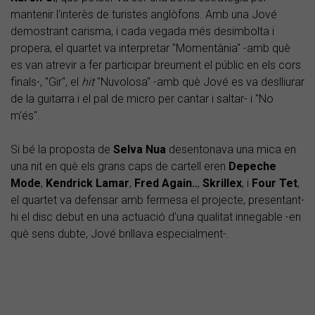
mantenir l'interès de turistes anglòfons. Amb una Jové
demostrant carisma, i cada vegada més desimbolta i
propera, el quartet va interpretar "Momentània" -amb què
es van atrevir a fer participar breument el públic en els cors
finals-, "Gir", el
hit
"Nuvolosa" -amb què Jové es va deslliurar
de la guitarra i el pal de micro per cantar i saltar- i "No
m'és".
Si bé la proposta de
Selva Nua
desentonava una mica en
una nit en què els grans caps de cartell eren
Depeche
Mode
,
Kendrick Lamar
,
Fred Again..
,
Skrillex
, i
Four Tet
,
el quartet va defensar amb fermesa el projecte, presentant-
hi el disc debut en una actuació d'una qualitat innegable -en
què sens dubte, Jové brillava especialment-.