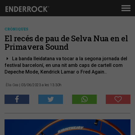
Men
de
nav
CRÒNIQUES
El recés de pau de Selva Nua en el
Primavera Sound
La banda lleidatana va tocar a la segona jornada del
festival barceloní, en una nit amb caps de cartell com
Depeche Mode, Kendrick Lamar o Fred Again..
Èlia Gea
| 03/06/2023 a les 13:30h