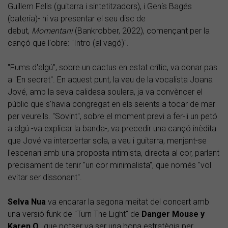
Guillem Felis (guitarra i sintetitzadors), i Genís Bagés
(bateria)- hi va presentar el seu disc de
debut,
Momentani
(Bankrobber, 2022), començant per la
cançó que l'obre: "Intro (al vagó)".
"Fums d'algú", sobre un cactus en estat crític, va donar pas
a "En secret". En aquest punt, la veu de la vocalista Joana
Jové, amb la seva calidesa soulera, ja va convèncer el
públic que s'havia congregat en els seients a tocar de mar
per veure'ls. "Sovint", sobre el moment previ a fer-li un petó
a algú -va explicar la banda-, va precedir una cançó inèdita
que Jové va interpertar sola, a veu i guitarra, menjant-se
l'escenari amb una proposta intimista, directa al cor, parlant
precisament de tenir "un cor minimalista", que només "vol
evitar ser dissonant".
Selva Nua
va encarar la segona meitat del concert amb
una versió funk de "Turn The Light" de
Danger Mouse y
Karen O.
, que potser va ser una bona estratègia per