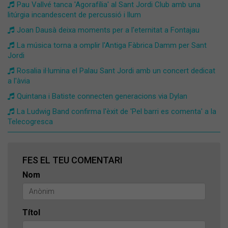
Pau Vallvé tanca 'Agorafília' al Sant Jordi Club amb una
litúrgia incandescent de percussió i llum
Joan Dausà deixa moments per a l'eternitat a Fontajau
La música torna a omplir l'Antiga Fàbrica Damm per Sant
Jordi
Rosalia il·lumina el Palau Sant Jordi amb un concert dedicat
a l'àvia
Quintana i Batiste connecten generacions via Dylan
La Ludwig Band confirma l'èxit de 'Pel barri es comenta' a la
Telecogresca
FES EL TEU COMENTARI
Nom
Títol