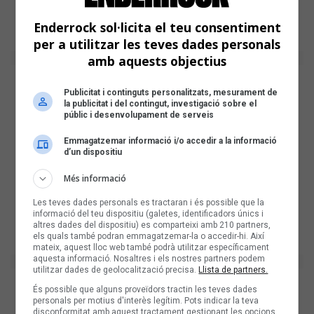
Enderrock sol·licita el teu consentiment
per a utilitzar les teves dades personals
amb aquests objectius
Publicitat i continguts personalitzats, mesurament de
la publicitat i del contingut, investigació sobre el
públic i desenvolupament de serveis
Emmagatzemar informació i/o accedir a la informació
d’un dispositiu
Més informació
Les teves dades personals es tractaran i és possible que la
informació del teu dispositiu (galetes, identificadors únics i
altres dades del dispositiu) es comparteixi amb 210 partners,
els quals també podran emmagatzemar-la o accedir-hi. Així
mateix, aquest lloc web també podrà utilitzar específicament
aquesta informació. Nosaltres i els nostres partners podem
utilitzar dades de geolocalització precisa.
Llista de partners.
És possible que alguns proveïdors tractin les teves dades
personals per motius d'interès legítim. Pots indicar la teva
disconformitat amb aquest tractament gestionant les opcions