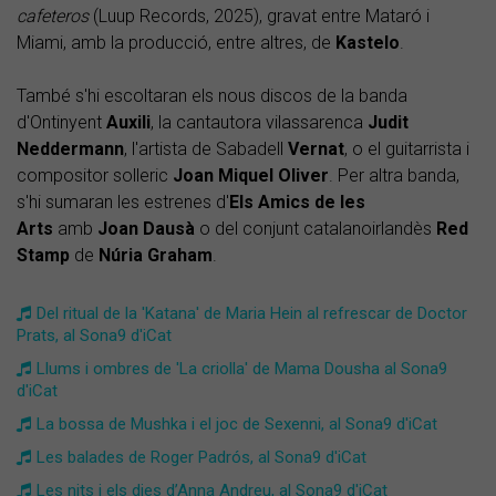
cafeteros
(Luup Records, 2025), gravat entre Mataró i
Miami, amb la producció, entre altres, de
Kastelo
.
També s'hi escoltaran els nous discos de la banda
d'Ontinyent
Auxili
, la cantautora vilassarenca
Judit
Neddermann
, l'artista de Sabadell
Vernat
, o el guitarrista i
compositor solleric
Joan Miquel Oliver
. Per altra banda,
s'hi sumaran les estrenes d'
Els Amics de les
Arts
amb
Joan Dausà
o del conjunt catalanoirlandès
Red
Stamp
de
Núria Graham
.
Del ritual de la 'Katana' de Maria Hein al refrescar de Doctor
Prats, al Sona9 d'iCat
Llums i ombres de 'La criolla' de Mama Dousha al Sona9
d'iCat
La bossa de Mushka i el joc de Sexenni, al Sona9 d'iCat
Les balades de Roger Padrós, al Sona9 d'iCat
Les nits i els dies d’Anna Andreu, al Sona9 d'iCat