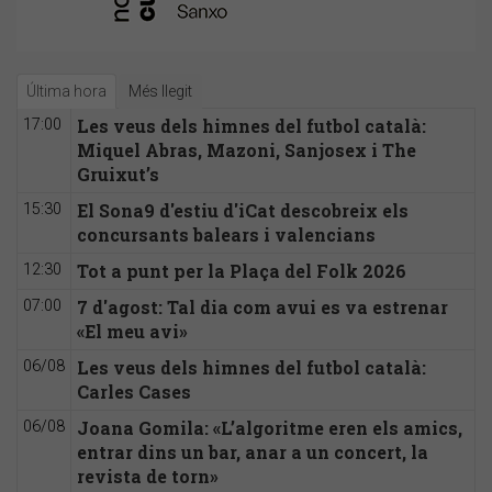
Última hora
Més llegit
Les veus dels himnes del futbol català:
17:00
Miquel Abras, Mazoni, Sanjosex i The
Gruixut’s
El Sona9 d'estiu d'iCat descobreix els
15:30
concursants balears i valencians
Tot a punt per la Plaça del Folk 2026
12:30
7 d'agost: Tal dia com avui es va estrenar
07:00
«El meu avi»
Les veus dels himnes del futbol català:
06/08
Carles Cases
Joana Gomila: «L’algoritme eren els amics,
06/08
entrar dins un bar, anar a un concert, la
revista de torn»