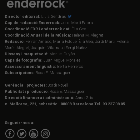
Director editorial:
Lluís Gendrau
Cap de redacció Enderrock:
Jordi Martí Fabra
Coordinació EDR i enderrock.cat:
Èlia Gea
Coordinació Anuari de la Música:
Helena M. Alegret
Redacció:
Ferran Amado, Maria Folqué, Èlia Gea, Jordi Martí, Helena
Morén Alegret, Joaquim Vilarnau i Sergi Núñez
Disseny i maquetació:
Manuel Cuyàs
Caps de fotografia:
Juan Miguel Morales
Assessorament lingüístic:
Berta Herreros
Subscripcions:
Rosa E. Massaguer
Gerència i projectes:
Jordi Novell
Publicitat i producció:
Rosa E. Massaguer
Direcció financera i administració:
Anna Gris
c. Mallorca, 221, sobreàtic · 08008 Barcelona Tel. 93 237 08 05
Segueix-nos a: