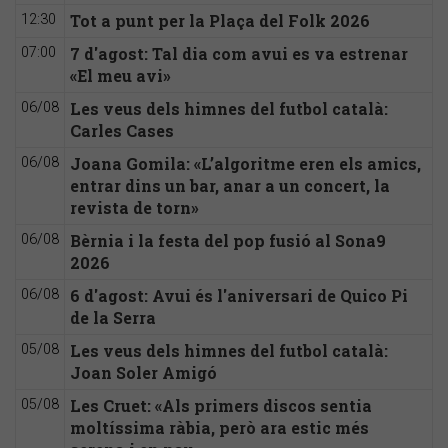
Tot a punt per la Plaça del Folk 2026
12:30
7 d'agost: Tal dia com avui es va estrenar
07:00
«El meu avi»
Les veus dels himnes del futbol català:
06/08
Carles Cases
Joana Gomila: «L’algoritme eren els amics,
06/08
entrar dins un bar, anar a un concert, la
revista de torn»
Bèrnia i la festa del pop fusió al Sona9
06/08
2026
6 d'agost: Avui és l'aniversari de Quico Pi
06/08
de la Serra
Les veus dels himnes del futbol català:
05/08
Joan Soler Amigó
Les Cruet: «Als primers discos sentia
05/08
moltíssima ràbia, però ara estic més