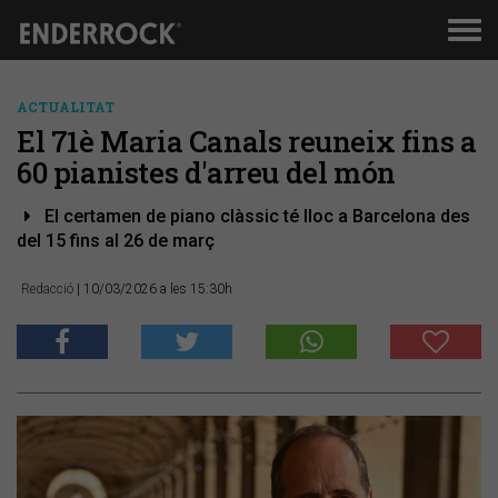
Men
de
nav
ACTUALITAT
El 71è Maria Canals reuneix fins a
60 pianistes d'arreu del món
El certamen de piano clàssic té lloc a Barcelona des
del 15 fins al 26 de març
Redacció
| 10/03/2026 a les 15:30h