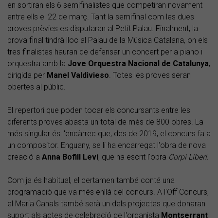
en sortiran els 6 semifinalistes que competiran novament
entre ells el 22 de març. Tant la semifinal com les dues
proves prèvies es disputaran al Petit Palau. Finalment, la
prova final tindrà lloc al Palau de la Música Catalana, on els
tres finalistes hauran de defensar un concert per a piano i
orquestra amb la
Jove Orquestra Nacional de Catalunya
,
dirigida per
Manel
Valdivieso
. Totes les proves seran
obertes al públic.
El repertori que poden tocar els concursants entre les
diferents proves abasta un total de més de 800 obres. La
més singular és l'encàrrec que, des de 2019, el concurs fa a
un compositor. Enguany, se li ha encarregat l'obra de nova
creació a
Anna
Bofill
Levi
, que ha escrit l'obra
Corpi Liberi.
Com ja és habitual, el certamen també conté una
programació que va més enllà del concurs. A l'Off Concurs,
el Maria Canals també serà un dels projectes que donaran
suport als actes de celebració de l'organista
Montserrant