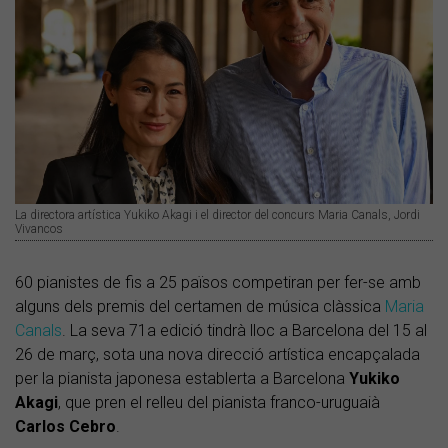
La directora artística Yukiko Akagi i el director del concurs Maria Canals, Jordi
Vivancos
60 pianistes de fis a 25 països competiran per fer-se amb
alguns dels premis del certamen de música clàssica
Maria
Canals
. La seva 71a edició tindrà lloc a Barcelona del 15 al
26 de març, sota una nova direcció artística encapçalada
per la pianista japonesa establerta a Barcelona
Yukiko
Akagi
, que pren el relleu del pianista franco-uruguaià
Carlos
Cebro
.