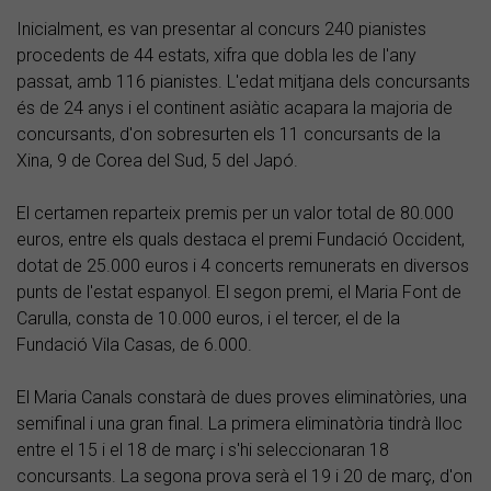
Inicialment, es van presentar al concurs 240 pianistes
procedents de 44 estats, xifra que dobla les de l'any
passat, amb 116 pianistes. L'edat mitjana dels concursants
és de 24 anys i el continent asiàtic acapara la majoria de
concursants, d'on sobresurten els 11 concursants de la
Xina, 9 de Corea del Sud, 5 del Japó.
El certamen reparteix premis per un valor total de 80.000
euros, entre els quals destaca el premi Fundació Occident,
dotat de 25.000 euros i 4 concerts remunerats en diversos
punts de l'estat espanyol. El segon premi, el Maria Font de
Carulla, consta de 10.000 euros, i el tercer, el de la
Fundació Vila Casas, de 6.000.
El Maria Canals constarà de dues proves eliminatòries, una
semifinal i una gran final. La primera eliminatòria tindrà lloc
entre el 15 i el 18 de març i s'hi seleccionaran 18
concursants. La segona prova serà el 19 i 20 de març, d'on