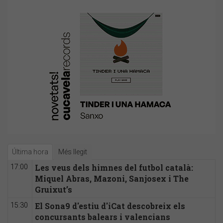
Última hora
Més llegit
Les veus dels himnes del futbol català:
17:00
Miquel Abras, Mazoni, Sanjosex i The
Gruixut’s
El Sona9 d'estiu d'iCat descobreix els
15:30
concursants balears i valencians