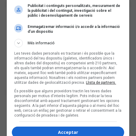
Publicitat i continguts personalitzats, mesurament de
la publicitat i del contingut, investigació sobre el
públic i desenvolupament de serveis
Emmagatzemar informació i/o accedir a la informació
d’un dispositiu
Més informació
Les teves dades personals es tractaran i és possible que la
informació del teu dispositiu (galetes, identificadors únics i
altres dades del dispositiu) es comparteixi amb 210 partners,
els quals també podran emmagatzemar-la o accedir-hi. Així
mateix, aquest lloc web també podrà utilitzar específicament
aquesta informació. Nosaltres i els nostres partners podem
utilitzar dades de geolocalització precisa.
Llista de partners.
És possible que alguns proveïdors tractin les teves dades
personals per motius d'interès legítim. Pots indicar la teva
disconformitat amb aquest tractament gestionant les opcions
següents. A la part inferior d'aquesta pàgina o al menú del lloc
web, cerca un enllaç per gestionar o retirar el consentiment a la
configuració de privadesa i de galetes.
Acceptar