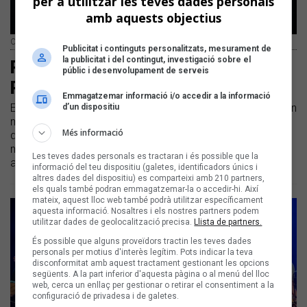
per a utilitzar les teves dades personals
amb aquests objectius
Oques Grasses al Paupaterres | Glòria Sala
Publicitat i continguts personalitzats, mesurament de
la publicitat i del contingut, investigació sobre el
Ponent vibra amb un festival
públic i desenvolupament de serveis
Paupaterres que canta en femení
Emmagatzemar informació i/o accedir a la informació
El Paupaterres sedueix Ponent amb tres dies de música i un
d’un dispositiu
marcat accent femení | La 22a edició del festival musical
Més informació
d’estiu de Ponent consolida el seu poder d’atracció amb
més de 10.000 persones i 16 concerts, gastronomia i
Les teves dades personals es tractaran i és possible que la
artesania
informació del teu dispositiu (galetes, identificadors únics i
altres dades del dispositiu) es comparteixi amb 210 partners,
els quals també podran emmagatzemar-la o accedir-hi. Així
mateix, aquest lloc web també podrà utilitzar específicament
aquesta informació. Nosaltres i els nostres partners podem
utilitzar dades de geolocalització precisa.
Llista de partners.
És possible que alguns proveïdors tractin les teves dades
personals per motius d'interès legítim. Pots indicar la teva
disconformitat amb aquest tractament gestionant les opcions
següents. A la part inferior d'aquesta pàgina o al menú del lloc
web, cerca un enllaç per gestionar o retirar el consentiment a la
configuració de privadesa i de galetes.