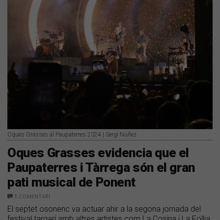
Oques Grasses al Paupaterres 2024 | Sergi Núñez
Oques Grasses evidencia que el
Paupaterres i Tàrrega són el gran
pati musical de Ponent
1
COMENTARI
El septet osonenc va actuar ahir a la segona jornada del
festival targarí amb altres artistes com La Cosina i La Follia