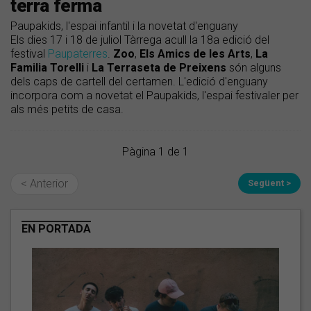
terra ferma
Paupakids, l'espai infantil i la novetat d'enguany
Els dies 17 i 18 de juliol Tàrrega acull la 18a edició del
festival
Paupaterres
.
Zoo
,
Els Amics de les Arts
,
La
Familia Torelli
i
La Terraseta de Preixens
són alguns
dels caps de cartell del certamen. L'edició d'enguany
incorpora com a novetat el Paupakids, l'espai festivaler per
als més petits de casa.
Pàgina 1 de 1
< Anterior
Següent >
EN PORTADA