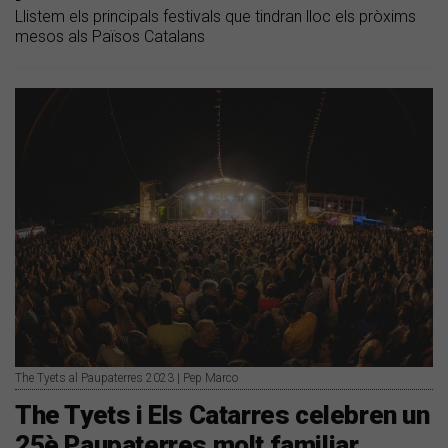
Llistem els principals festivals que tindran lloc els pròxims
mesos als Països Catalans
The Tyets al Paupaterres 2023 | Pep Marco
The Tyets i Els Catarres celebren un
25è Paupaterres molt familiar