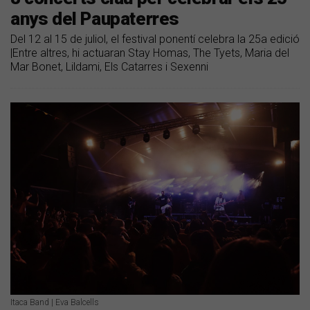
anys del Paupaterres
Del 12 al 15 de juliol, el festival ponentí celebra la 25a edició
|Entre altres, hi actuaran Stay Homas, The Tyets, Maria del
Mar Bonet, Lildami, Els Catarres i Sexenni
Itaca Band | Eva Balcells