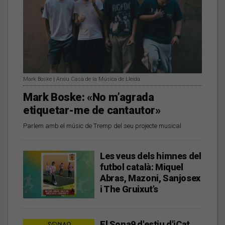
Mark Boske | Arxiu Casa de la Música de Lleida
Mark Boske: «No m’agrada
etiquetar-me de cantautor»
Parlem amb el músic de Tremp del seu projecte musical
Les veus dels himnes del
futbol català: Miquel
Abras, Mazoni, Sanjosex
i The Gruixut’s
El Sona9 d'estiu d'iCat