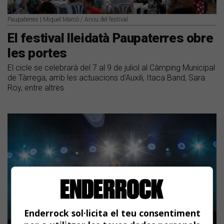
Paupaterres | Miquel Marcó / Arxiu del festival
El festival lleidatà Paupaterres obre
les portes
El cicle se celebrarà del 7 al 9 de juliol al Càmping Municipal
de Tàrrega, amb les actuacions d'Auxili, Itaca Band, Sara
Roy, entre altres
Enderrock sol·licita el teu consentiment