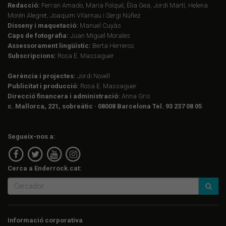
Redacció:
Ferran Amado, Maria Folqué, Èlia Gea, Jordi Martí, Helena
Morén Alegret, Joaquim Vilarnau i Sergi Núñez
Disseny i maquetació:
Manuel Cuyàs
Caps de fotografia:
Juan Miguel Morales
Assessorament lingüístic:
Berta Herreros
Subscripcions:
Rosa E. Massaguer
Gerència i projectes:
Jordi Novell
Publicitat i producció:
Rosa E. Massaguer
Direcció financera i administració:
Anna Gris
c. Mallorca, 221, sobreàtic · 08008 Barcelona Tel. 93 237 08 05
Segueix-nos a:
Cerca a Enderrock.cat:
Informació corporativa