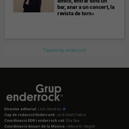
amics, entrar dins un
bar, anar a un concert, la
revista de torn»
Tweets by enderrock
Director editorial:
Lluís Gendrau
Cap de redacció Enderrock:
Jordi Martí Fabra
Coordinació EDR i enderrock.cat:
Èlia Gea
Coordinació Anuari de la Música:
Helena M. Alegret