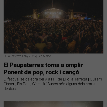
El Paupaterres l'any 2023 | Pep Marco
El Paupaterres torna a omplir
Ponent de pop, rock i cançó
El festival se celebra del 9 a l'11 de juliol a Tàrrega | Guillem
Gisbert, Els Pets, Ginestà i Buhos són alguns dels noms
destacats