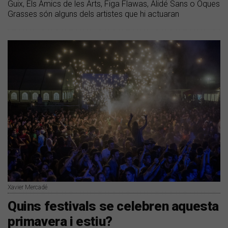
Guix, Els Amics de les Arts, Figa Flawas, Alidé Sans o Oques
Grasses són alguns dels artistes que hi actuaran
Xavier Mercadé
Quins festivals se celebren aquesta
primavera i estiu?