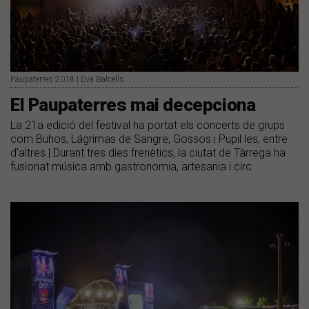
Paupaterres 2018 | Eva Balcells
El Paupaterres mai decepciona
La 21a edició del festival ha portat els concerts de grups
com Buhos, Lágrimas de Sangre, Gossos i Pupil·les, entre
d'altres | Durant tres dies frenètics, la ciutat de Tàrrega ha
fusionat música amb gastronomia, artesania i circ