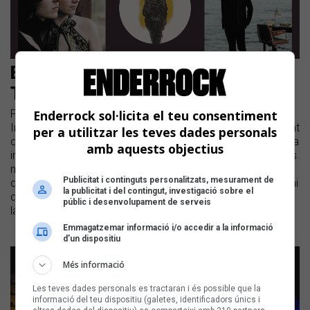
Els cinc finalistes del Certamen
Terra i Cultura 2024
Pau Alabajos, L'Arannà, Anna Ferrer & Jolly Damper, Eduard
Enderrock sol·licita el teu consentiment
Iniesta i Borja Penalba són els cinc finalistes elegits pel jurat
per a utilitzar les teves dades personals
del XVII Premi Miquel Martí i Pol | El Certamen Terra i Cultura
amb aquests objectius
impulsat per la Fundació Lluís Llach reconeix cada any els
millors poemes musicats en llengua catalana | El guardó,
Publicitat i continguts personalitzats, mesurament de
dotat amb un primer premi de 3.000 euros i un segon premi
la publicitat i del contingut, investigació sobre el
de 1.000 euros es farà públic dimecres 13 de novembre a
públic i desenvolupament de serveis
la Casa Golferichs de Barcelona
Emmagatzemar informació i/o accedir a la informació
d’un dispositiu
Més informació
Les teves dades personals es tractaran i és possible que la
informació del teu dispositiu (galetes, identificadors únics i