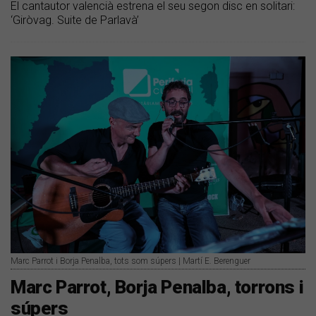
El cantautor valencià estrena el seu segon disc en solitari:
‘Giròvag. Suite de Parlavà’
Marc Parrot i Borja Penalba, tots som súpers | Martí E. Berenguer
Marc Parrot, Borja Penalba, torrons i
súpers