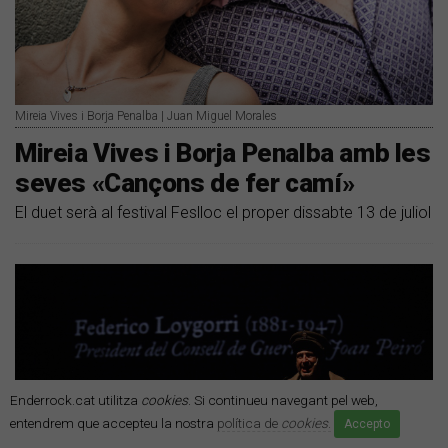
Mireia Vives i Borja Penalba | Juan Miguel Morales
Mireia Vives i Borja Penalba amb les
seves «Cançons de fer camí»
El duet serà al festival Feslloc el proper dissabte 13 de juliol
Enderrock.cat utilitza
cookies
. Si continueu navegant pel web,
entendrem que accepteu la nostra
política de
cookies
.
Accepto