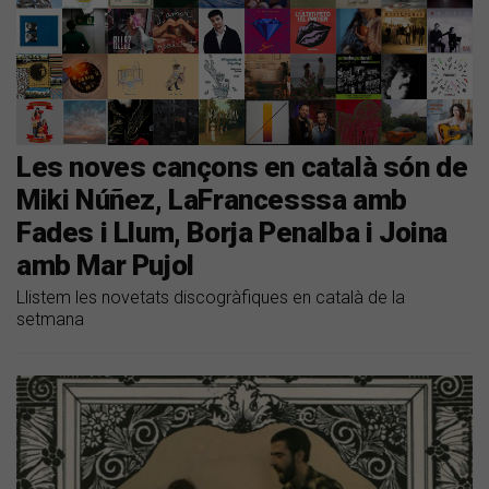
Les noves cançons en català són de
Miki Núñez, LaFrancesssa amb
Fades i Llum, Borja Penalba i Joina
amb Mar Pujol
Llistem les novetats discogràfiques en català de la
setmana