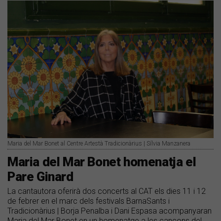
Maria del Mar Bonet al Centre Artestà Tradicionàrius | Sílvia Manzanera
Maria del Mar Bonet homenatja el
Pare Ginard
La cantautora oferirà dos concerts al CAT els dies 11 i 12
de febrer en el marc dels festivals BarnaSants i
Tradicionàrius | Borja Penalba i Dani Espasa acompanyaran
Maria del Mar Bonet en un homenatge a les cançons del