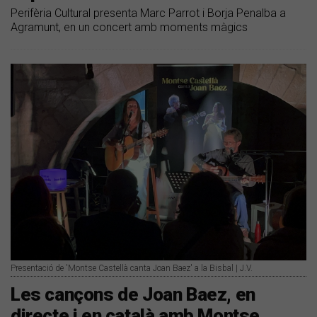
Perifèria Cultural presenta Marc Parrot i Borja Penalba a
Agramunt, en un concert amb moments màgics
Presentació de 'Montse Castellà canta Joan Baez' a la Bisbal | J.V.
​Les cançons de Joan Baez, en
directe i en català amb Montse