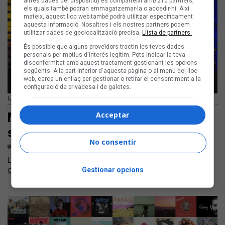
altres dades del dispositiu) es comparteixi amb 210 partners,
els quals també podran emmagatzemar-la o accedir-hi. Així
mateix, aquest lloc web també podrà utilitzar específicament
aquesta informació. Nosaltres i els nostres partners podem
utilitzar dades de geolocalització precisa.
Llista de partners.
És possible que alguns proveïdors tractin les teves dades
personals per motius d'interès legítim. Pots indicar la teva
disconformitat amb aquest tractament gestionant les opcions
següents. A la part inferior d'aquesta pàgina o al menú del lloc
web, cerca un enllaç per gestionar o retirar el consentiment a la
configuració de privadesa i de galetes.
Maria del Mar Bonet i Borja Penalba a Vinyes dels Aspres | F. Gaspar Morer
Acceptar
Maria del Mar Bonet mostra les
seves cançons de vent i aigua
No consentir
2
COMENTARIS
La cantant palmesana va actuar a Cantallops amb el
guitarrista Borja Penalba dins el festival Sons del Món
Gestionar opcions