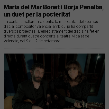
Maria del Mar Bonet i Borja Penalba,
un duet per la posteritat
La cantant mallorquina confia la musicalitat del seu nou
disc al compositor valencià, amb qui ja ha compartit
diversos projectes | L'enregistrament del disc s'ha fet en
directe durant quatre concerts al teatre Micalet de
València, del 9 al 12 de setembre