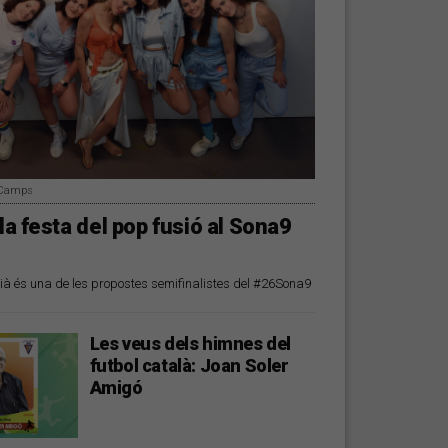
i Camps
 la festa del pop fusió al Sona9
ià és una de les propostes semifinalistes del #26Sona9
Les veus dels himnes del
futbol català: Joan Soler
Amigó