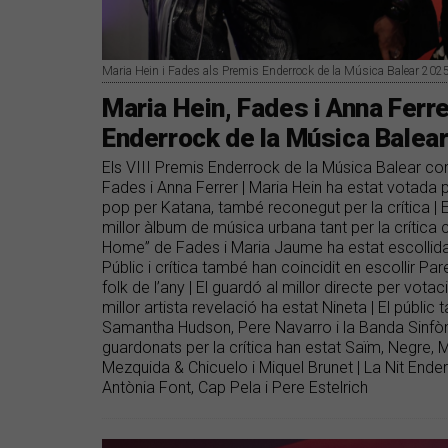
Maria Hein i Fades als Premis Enderrock de la Música Balear 202
Maria Hein, Fades i Anna Ferr
Enderrock de la Música Balea
Els VIII Premis Enderrock de la Música Balear co
Fades i Anna Ferrer | Maria Hein ha estat votada pe
pop per Katana, també reconegut per la crítica | E
millor àlbum de música urbana tant per la crítica
Home” de Fades i Maria Jaume ha estat escollida l
Públic i crítica també han coincidit en escollir Pa
folk de l’any | El guardó al millor directe per votac
millor artista revelació ha estat Nineta | El públic
Samantha Hudson, Pere Navarro i la Banda Sinfòmic
guardonats per la crítica han estat Saïm, Negre,
Mezquida & Chicuelo i Miquel Brunet | La Nit Ender
Antònia Font, Cap Pela i Pere Estelrich