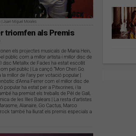
5 | Juan Miguel Morales
er triomfen als Premis
r
ronen els projectes musicals de Maria Hein,
l públic com a millor artista i millor disc de
l disc Metallix de Fades ha estat escollit
 com pel públic | La cançó “Mon Cheri Go
a millor de l’any per votació popular |
renòstic d’Anna Ferrer com el millor disc de
ió popular ha estat per a Pitxorines, i la
 també ha premiat els treballs de Pèl de Gall,
a de les Illes Balears | La resta d’artistes
 Marasme, Alanaire, Go Cactus, Marco
rock també ha lliurat els premis especials a