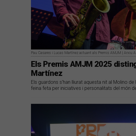
Pau Casares i Lucas Martínez actuant als Premis AMJM | Arxiu
Els Premis AMJM 2025 disting
Martínez
Els guardons s'han lliurat aquesta nit al Molino 
feina feta per iniciatives i personalitats del món d