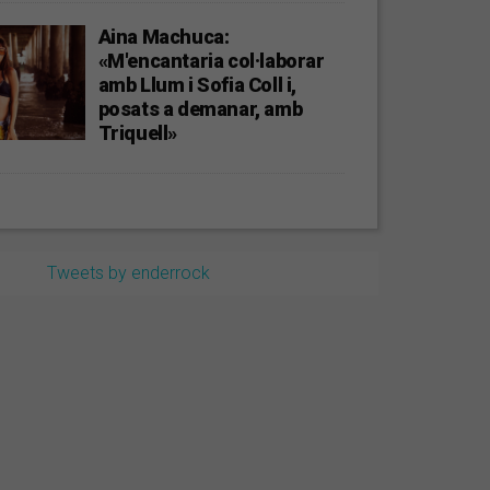
Aina Machuca:
«M'encantaria col·laborar
amb Llum i Sofia Coll i,
posats a demanar, amb
Triquell»
Tweets by enderrock