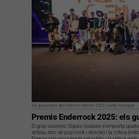
Els guanyadors dels Premis Enderrock 2025 | Carles Rodriguez
Premis Enderrock 2025: els 
El grup osonenc Oques Grasses s’emporta quatre 
artista, disc de pop-rock i directe) i la crítica (mil
Flawas són reconeguts pel públic i la crítica amb