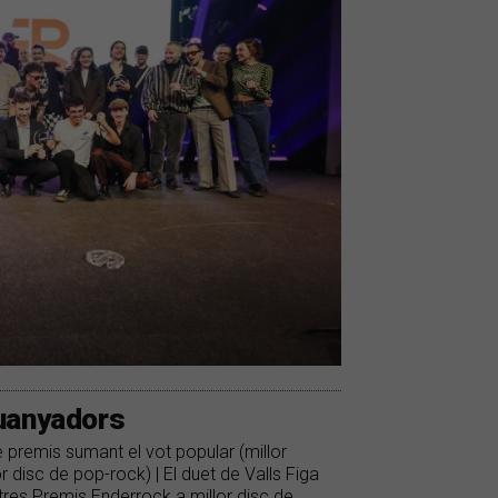
guanyadors
premis sumant el vot popular (millor
lor disc de pop-rock) | El duet de Valls Figa
 tres Premis Enderrock a millor disc de