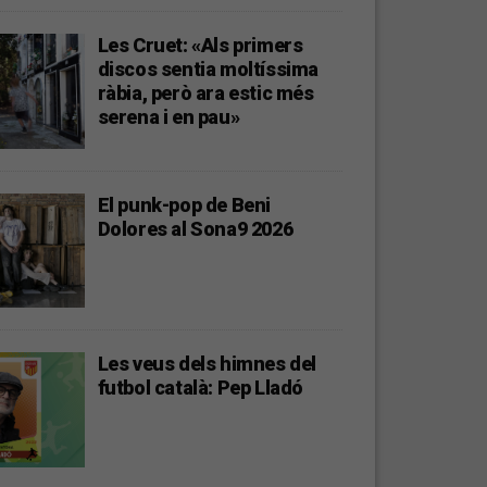
Les Cruet: «Als primers
discos sentia moltíssima
ràbia, però ara estic més
serena i en pau»
El punk-pop de Beni
Dolores al Sona9 2026
Les veus dels himnes del
futbol català: Pep Lladó