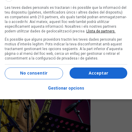
, premiades als Premis In-
Les teves dades personals es tractaran i és possible que la informació del
teu dispositiu (galetes, identificadors únics i altres dades del dispositiu)
es comparteixi amb 210 partners, els quals també podran emmagatzemar-
la o accedir-hi. Així mateix, aquest lloc web també podrà utilitzar
els curtmetratges 'Lingua Eterna' d'Arno
específicament aquesta informació. Nosaltres i els nostres partners
e las manos' de María Valverde ha guanyat un
podem utilitzar dades de geolocalització precisa.
Llista de partners.
rat
És possible que alguns proveïdors tractin les teves dades personals per
motius d'interès legítim. Pots indicar la teva disconformitat amb aquest
tractament gestionant les opcions següents. A la part inferior d'aquesta
pàgina o al menú del lloc web, cerca un enllaç per gestionar o retirar el
consentiment a la configuració de privadesa i de galetes.
No consentir
Acceptar
Gestionar opcions