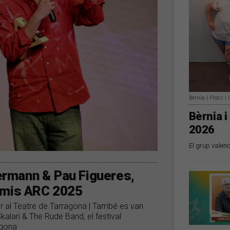
Bèrnia | Prats 
Bèrnia i
2026
El grup valenc
dermann & Pau Figueres,
emis ARC 2025
r al Teatre de Tarragona | També es van
kalari & The Rude Band, el festival
agona