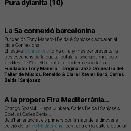
Pura dylanita (10)
La 5a connexió barcelonina
Fundación Tony Manero i Belda & Sanjosex actuaran al
cicle Connexions
El festival
Connexions
torna un any més per presentar a
tres escenaris de la capital catalana sinergies musicals
inèdites. De l'1 al 30 d'octubre podrem escoltar la
Fundación
Tony
Manero
i l'
Original Jazz
Orquestra
del
Taller
de
Músics
,
Renaldo
&
Clara
i
Xavier Baró
,
Carles
Belda
i
Sanjosex
...
A la propera Fira Mediterrània...
Chango Spasiuk i Kepa Junkera, Carles Belda i Sanjosex,
Coetus i Carles Dénia...
Ja s'han anunciat els primers confirmats de la dinovena
edició de la
Fira Mediterrània
, centrada en la cultura popular