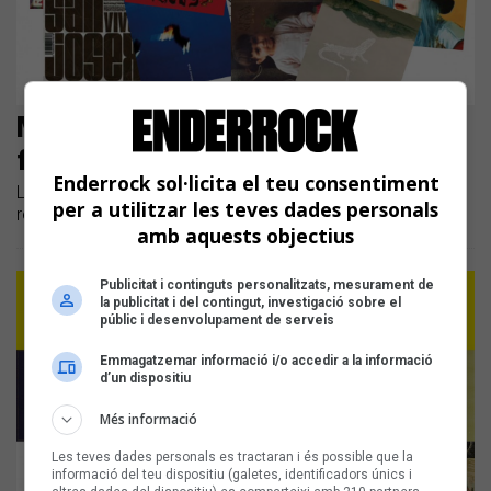
Marçal Lladó: «A Bankrobber som
fans de les nostres cançons»
Enderrock sol·licita el teu consentiment
La companyia compleix vint anys convertida en una de les
per a utilitzar les teves dades personals
referències de l'escena catalana
amb aquests objectius
Publicitat i continguts personalitzats, mesurament de
la publicitat i del contingut, investigació sobre el
públic i desenvolupament de serveis
Emmagatzemar informació i/o accedir a la informació
d’un dispositiu
Més informació
Les teves dades personals es tractaran i és possible que la
informació del teu dispositiu (galetes, identificadors únics i