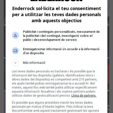
Enderrock sol·licita el teu consentiment
per a utilitzar les teves dades personals
amb aquests objectius
Publicitat i continguts personalitzats, mesurament de
la publicitat i del contingut, investigació sobre el
públic i desenvolupament de serveis
Emmagatzemar informació i/o accedir a la informació
d’un dispositiu
Més informació
Les teves dades personals es tractaran i és possible que la
informació del teu dispositiu (galetes, identificadors únics i
altres dades del dispositiu) es comparteixi amb 210 partners,
els quals també podran emmagatzemar-la o accedir-hi. Així
mateix, aquest lloc web també podrà utilitzar específicament
aquesta informació. Nosaltres i els nostres partners podem
utilitzar dades de geolocalització precisa.
Llista de partners.
És possible que alguns proveïdors tractin les teves dades
personals per motius d'interès legítim. Pots indicar la teva
disconformitat amb aquest tractament gestionant les opcions