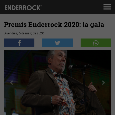
Men
de
nav
Premis Enderrock 2020: la gala
Divendres, 6 de març de 2020
Anterior
Segü