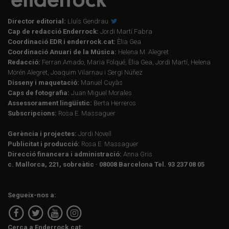
Director editorial:
Lluís Gendrau
Cap de redacció Enderrock:
Jordi Martí Fabra
Coordinació EDR i enderrock.cat:
Èlia Gea
Coordinació Anuari de la Música:
Helena M. Alegret
Redacció:
Ferran Amado, Maria Folqué, Èlia Gea, Jordi Martí, Helena
Morén Alegret, Joaquim Vilarnau i Sergi Núñez
Disseny i maquetació:
Manuel Cuyàs
Caps de fotografia:
Juan Miguel Morales
Assessorament lingüístic:
Berta Herreros
Subscripcions:
Rosa E. Massaguer
Gerència i projectes:
Jordi Novell
Publicitat i producció:
Rosa E. Massaguer
Direcció financera i administració:
Anna Gris
c. Mallorca, 221, sobreàtic · 08008 Barcelona Tel. 93 237 08 05
Segueix-nos a:
Cerca a Enderrock.cat: