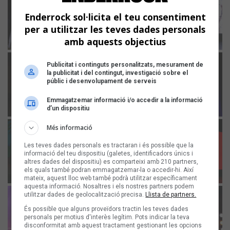
Enderrock sol·licita el teu consentiment
per a utilitzar les teves dades personals
amb aquests objectius
Publicitat i continguts personalitzats, mesurament de
la publicitat i del contingut, investigació sobre el
públic i desenvolupament de serveis
Emmagatzemar informació i/o accedir a la informació
d’un dispositiu
Més informació
Les teves dades personals es tractaran i és possible que la
informació del teu dispositiu (galetes, identificadors únics i
altres dades del dispositiu) es comparteixi amb 210 partners,
els quals també podran emmagatzemar-la o accedir-hi. Així
mateix, aquest lloc web també podrà utilitzar específicament
aquesta informació. Nosaltres i els nostres partners podem
utilitzar dades de geolocalització precisa.
Llista de partners.
És possible que alguns proveïdors tractin les teves dades
personals per motius d'interès legítim. Pots indicar la teva
disconformitat amb aquest tractament gestionant les opcions