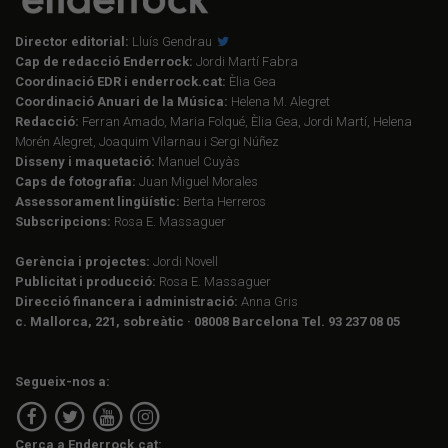
Director editorial:
Lluís Gendrau
Cap de redacció Enderrock:
Jordi Martí Fabra
Coordinació EDR i enderrock.cat:
Èlia Gea
Coordinació Anuari de la Música:
Helena M. Alegret
Redacció:
Ferran Amado, Maria Folqué, Èlia Gea, Jordi Martí, Helena
Morén Alegret, Joaquim Vilarnau i Sergi Núñez
Disseny i maquetació:
Manuel Cuyàs
Caps de fotografia:
Juan Miguel Morales
Assessorament lingüístic:
Berta Herreros
Subscripcions:
Rosa E. Massaguer
Gerència i projectes:
Jordi Novell
Publicitat i producció:
Rosa E. Massaguer
Direcció financera i administració:
Anna Gris
c. Mallorca, 221, sobreàtic · 08008 Barcelona Tel. 93 237 08 05
Segueix-nos a:
Cerca a Enderrock.cat: