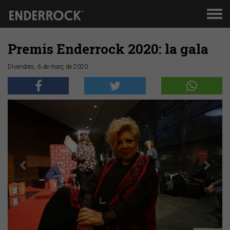
Men
de
nav
Premis Enderrock 2020: la gala
Divendres, 6 de març de 2020
Anterior
Segü