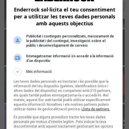
Enderrock sol·licita el teu consentiment
per a utilitzar les teves dades personals
amb aquests objectius
Publicitat i continguts personalitzats, mesurament de
la publicitat i del contingut, investigació sobre el
públic i desenvolupament de serveis
Emmagatzemar informació i/o accedir a la informació
d’un dispositiu
Més informació
Les teves dades personals es tractaran i és possible que la
informació del teu dispositiu (galetes, identificadors únics i
altres dades del dispositiu) es comparteixi amb 210 partners,
els quals també podran emmagatzemar-la o accedir-hi. Així
mateix, aquest lloc web també podrà utilitzar específicament
aquesta informació. Nosaltres i els nostres partners podem
utilitzar dades de geolocalització precisa.
Llista de partners.
És possible que alguns proveïdors tractin les teves dades
personals per motius d'interès legítim. Pots indicar la teva
disconformitat amb aquest tractament gestionant les opcions