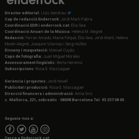
Director editorial:
Lluís Gendrau
Cap de redacció Enderrock:
Jordi Martí Fabra
Coordinació EDR i enderrock.cat:
Èlia Gea
Coordinació Anuari de la Música:
Helena M. Alegret
Redacció:
Ferran Amado, Maria Folqué, Èlia Gea, Jordi Martí, Helena
Morén Alegret, Joaquim Vilarnau i Sergi Núñez
Disseny i maquetació:
Manuel Cuyàs
Caps de fotografia:
Juan Miguel Morales
Assessorament lingüístic:
Berta Herreros
Subscripcions:
Rosa E. Massaguer
Gerència i projectes:
Jordi Novell
Publicitat i producció:
Rosa E. Massaguer
Direcció financera i administració:
Anna Gris
c. Mallorca, 221, sobreàtic · 08008 Barcelona Tel. 93 237 08 05
Segueix-nos a:
Cerca a Enderrock.cat: