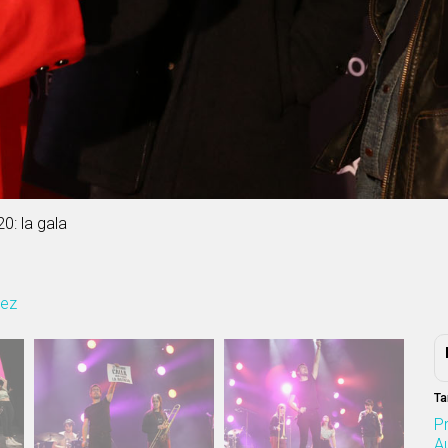
0: la gala
uez
Ta
P
Au