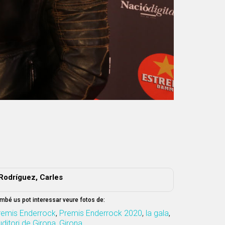
Rodríguez, Carles
mbé us pot interessar veure fotos de:
remis Enderrock
,
Premis Enderrock 2020
,
la gala
,
ditori de Girona
,
Girona