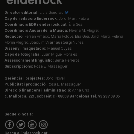
Director editorial:
Lluís Gendrau
Cap de redacció Enderrock:
Jordi Martí Fabra
Coordinació EDR i enderrock.cat:
Èlia Gea
Coordinació Anuari de la Música:
Helena M. Alegret
Redacció:
Ferran Amado, Maria Folqué, Èlia Gea, Jordi Martí, Helena
Morén Alegret, Joaquim Vilarnau i Sergi Núñez
Disseny i maquetació:
Manuel Cuyàs
Caps de fotografia:
Juan Miguel Morales
Assessorament lingüístic:
Berta Herreros
Subscripcions:
Rosa E. Massaguer
Gerència i projectes:
Jordi Novell
Publicitat i producció:
Rosa E. Massaguer
Direcció financera i administració:
Anna Gris
c. Mallorca, 221, sobreàtic · 08008 Barcelona Tel. 93 237 08 05
Segueix-nos a:
Cerca a Enderrock.cat: