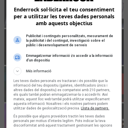
Enderrock sol·licita el teu consentiment
per a utilitzar les teves dades personals
amb aquests objectius
Publicitat i continguts personalitzats, mesurament de
la publicitat i del contingut, investigació sobre el
públic i desenvolupament de serveis
Emmagatzemar informació i/o accedir a la informació
d’un dispositiu
Més informació
Les teves dades personals es tractaran i és possible que la
informació del teu dispositiu (galetes, identificadors únics i
altres dades del dispositiu) es comparteixi amb 210 partners,
els quals també podran emmagatzemar-la o accedir-hi. Així
mateix, aquest lloc web també podrà utilitzar específicament
aquesta informació. Nosaltres i els nostres partners podem
utilitzar dades de geolocalització precisa.
Llista de partners.
És possible que alguns proveïdors tractin les teves dades
personals per motius d'interès legítim. Pots indicar la teva
disconformitat amb aquest tractament gestionant les opcions